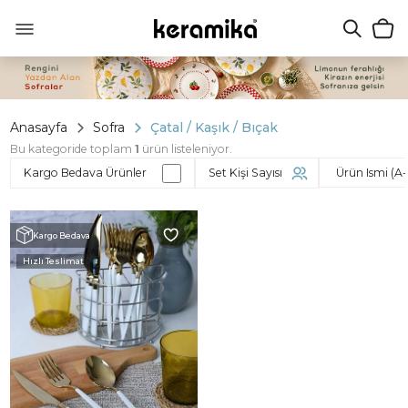
Anasayfa
Sofra
Çatal / Kaşık / Bıçak
Bu kategoride toplam
1
ürün listeleniyor.
Kargo Bedava Ürünler
Set Kişi Sayısı
Kargo Bedava
Hızlı Teslimat