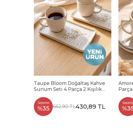
Taupe Bloom Doğaltaş Kahve
Amore
Sunum Seti 4 Parça 2 Kişilik
Parça 
22519-20
Sepette
Sepett
430,89 TL
662,90 TL
%35
%3