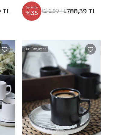
Sepette
9 TL
788,39 TL
1.212,90 TL
%35
Hızlı Teslimat