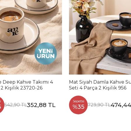
 Deep Kahve Takımı 4
Mat Siyah Damla Kahve 
2 Kişilik 23720-26
Seti 4 Parça 2 Kişilik 956
e
Sepette
352,88 TL
474,44
542,90 TL
729,90 TL
5
%35