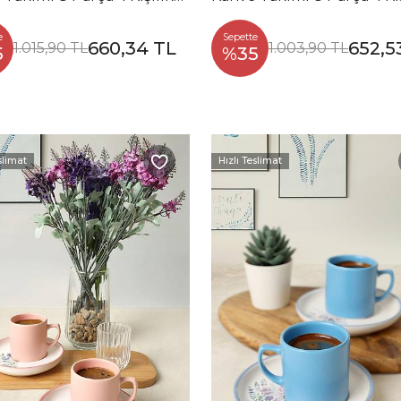
Q44
Q46-Q40
e
Sepette
660,34 TL
652,5
1.015,90 TL
1.003,90 TL
5
%35
slimat
Hızlı Teslimat