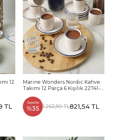
ımı 12
Marine Wonders Nordic Kahve
Takımı 12 Parça 6 Kişilik 22741-
22905
Sepette
9 TL
821,54 TL
1.263,90 TL
%35