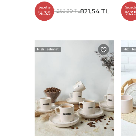
Sepette
Sepett
821,54 TL
1.263,90 TL
%35
%3
Hızlı Teslimat
Hızlı Te