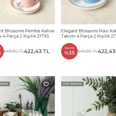
nt Blossoms Pembe Kahve
Elegant Blossoms Mavi Ka
 4 Parça 2 Kişilik 21793
Takımı 4 Parça 2 Kişilik 2
e
Sepette
422,43 TL
422,43
649,90 TL
649,90 TL
5
%35
slimat
Hızlı Teslimat