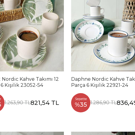
t Nordic Kahve Takımı 12
Daphne Nordic Kahve Tak
6 Kişilik 23052-54
Parça 6 Kişilik 22921-24
e
Sepette
821,54 TL
836,4
1.263,90 TL
1.286,90 TL
5
%35