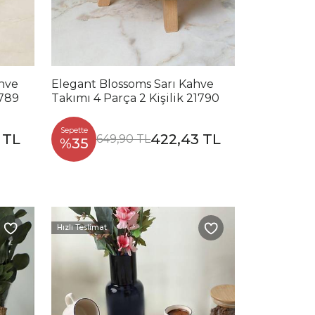
hve
Elegant Blossoms Sarı Kahve
1789
Takımı 4 Parça 2 Kişilik 21790
Sepette
 TL
422,43 TL
649,90 TL
%35
Hızlı Teslimat