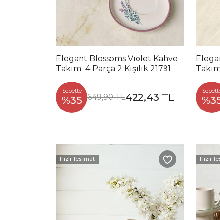
Elegant Blossoms Violet Kahve
Elega
Takımı 4 Parça 2 Kişilik 21791
Takımı
Sepette
Sepett
422,43 TL
649,90 TL
%35
%3
Hızlı Teslimat
Hızlı Te