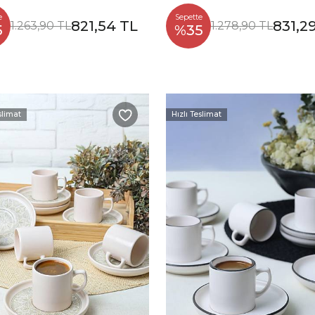
e
Sepette
821,54 TL
831,2
1.263,90 TL
1.278,90 TL
5
%35
slimat
Hızlı Teslimat