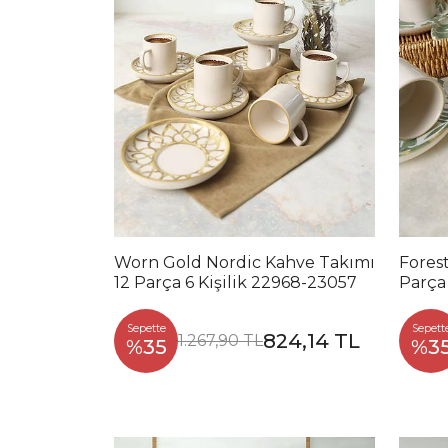
Worn Gold Nordic Kahve Takımı
Fores
12 Parça 6 Kişilik 22968-23057
Parça 
Sepette
Sepett
824,14 TL
1.267,90 TL
%35
%3