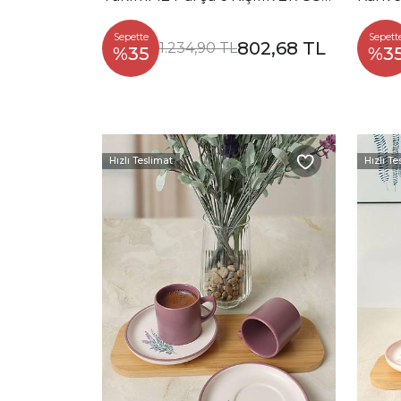
93
Q39-
Sepette
Sepett
802,68 TL
1.234,90 TL
%35
%3
Hızlı Teslimat
Hızlı Te