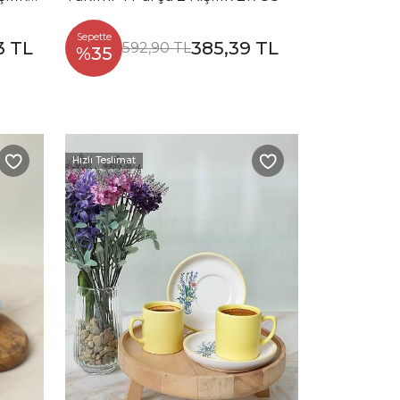
Sepette
3 TL
385,39 TL
592,90 TL
%35
Hızlı Teslimat