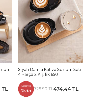
Sunum
Siyah Damla Kahve Sunum Seti
4 Parça 2 Kişilik 650
Sepette
 TL
474,44 TL
729,90 TL
%35