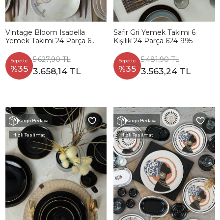
Vintage Bloom Isabella
Safir Gri Yemek Takımı 6
Yemek Takımı 24 Parça 6
Kişilik 24 Parça 624-995
Kişilik 22054-55-56-57
5.627,90 TL
5.481,90 TL
Sepette
Sepette
%35
%35
3.658,14 TL
3.563,24 TL
Kargo Bedava
Kargo Bedava
Hızlı Teslimat
Hızlı Teslimat