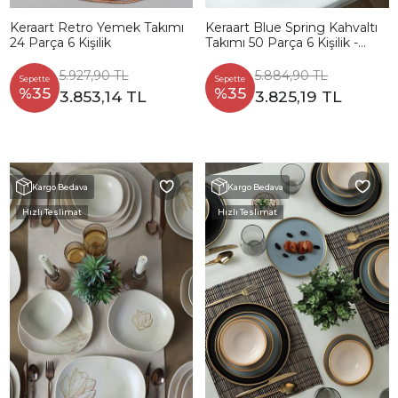
Keraart Retro Yemek Takımı
Keraart Blue Spring Kahvaltı
24 Parça 6 Kişilik
Takımı 50 Parça 6 Kişilik -
19188
5.927,90 TL
5.884,90 TL
Sepette
Sepette
%35
%35
3.853,14 TL
3.825,19 TL
Kargo Bedava
Kargo Bedava
Hızlı Teslimat
Hızlı Teslimat