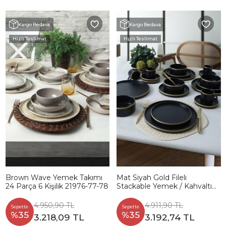
Kargo Bedava
Kargo Bedava
Hızlı Teslimat
Hızlı Teslimat
Brown Wave Yemek Takımı
Mat Siyah Gold Fileli
24 Parça 6 Kişilik 21976-77-78
Stackable Yemek / Kahvaltı
Takımı 20 Parça 4 Kişilik
4.950,90 TL
4.911,90 TL
Sepette
Sepette
%35
%35
3.218,09 TL
3.192,74 TL