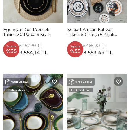
Ege Siyah Gold Yemek
Keraart African Kahvaltı
Takımı 30 Parça 6 Kişilik
Takımı 50 Parça 6 Kişilik
20634-37
5.467,90 TL
5.466,90 TL
Sepette
Sepette
%35
%35
3.554,14 TL
3.553,49 TL
Kargo Bedava
Kargo Bedava
Hızlı Teslimat
Hızlı Teslimat