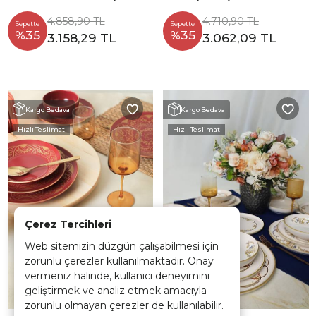
Kişilik 21434
4.858,90 TL
4.710,90 TL
Sepette
Sepette
%35
%35
3.158,29 TL
3.062,09 TL
Kargo Bedava
Kargo Bedava
Hızlı Teslimat
Hızlı Teslimat
Çerez Tercihleri
Web sitemizin düzgün çalışabilmesi için
zorunlu çerezler kullanılmaktadır. Onay
vermeniz halinde, kullanıcı deneyimini
geliştirmek ve analiz etmek amacıyla
zorunlu olmayan çerezler de kullanılabilir.