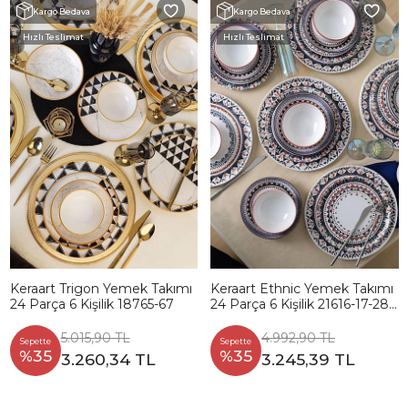
Kargo Bedava
Kargo Bedava
Hızlı Teslimat
Hızlı Teslimat
Keraart Trigon Yemek Takımı
Keraart Ethnic Yemek Takımı
24 Parça 6 Kişilik 18765-67
24 Parça 6 Kişilik 21616-17-28-
24
5.015,90 TL
4.992,90 TL
Sepette
Sepette
%35
%35
3.260,34 TL
3.245,39 TL