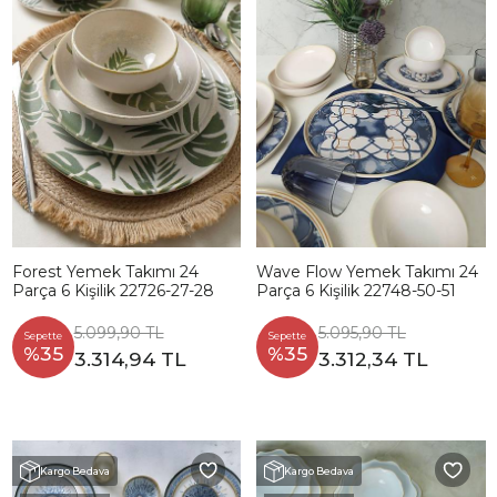
Forest Yemek Takımı 24
Wave Flow Yemek Takımı 24
Parça 6 Kişilik 22726-27-28
Parça 6 Kişilik 22748-50-51
5.099,90 TL
5.095,90 TL
Sepette
Sepette
%35
%35
3.314,94 TL
3.312,34 TL
Kargo Bedava
Kargo Bedava