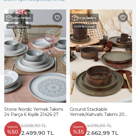
Kargo Bedava
Kargo Bedava
Hızlı Teslimat
Hızlı Teslimat
Stone Nordic Yemek Takımı
Ground Stackable
24 Parça 6 Kişilik 21426-27
Yemek/Kahvaltı Takımı 20
Parça 4 Kişilik
5.008,90 TL
4.096,90 TL
Sepette
Sepette
%50
%35
2.499,90 TL
2.662,99 TL