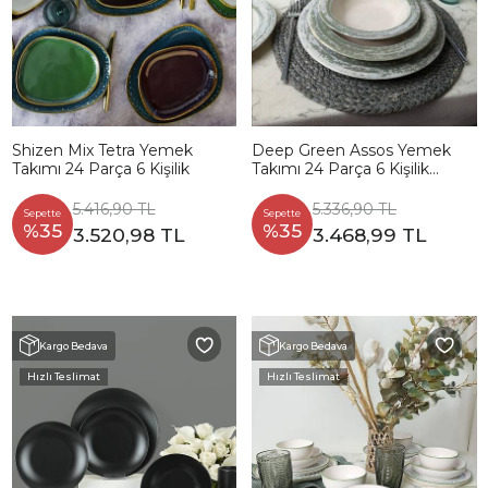
Shizen Mix Tetra Yemek
Deep Green Assos Yemek
Takımı 24 Parça 6 Kişilik
Takımı 24 Parça 6 Kişilik
22644
5.416,90 TL
5.336,90 TL
Sepette
Sepette
%35
%35
3.520,98 TL
3.468,99 TL
Kargo Bedava
Kargo Bedava
Hızlı Teslimat
Hızlı Teslimat