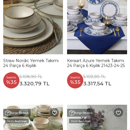
Straw Nordic Yemek Takımı
Keraart Azure Yemek Takımı
24 Parça 6 Kişilik
24 Parça 6 Kişilik 21423-24-25
5.108,90 TL
5.103,90 TL
Sepette
Sepette
%35
%35
3.320,79 TL
3.317,54 TL
Kargo Bedava
Kargo Bedava
Hızlı Teslimat
Hızlı Teslimat