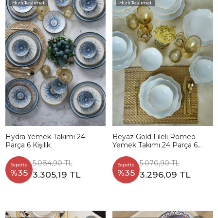
Hızlı Teslimat
Hızlı Teslimat
Hydra Yemek Takımı 24
Beyaz Gold Fileli Romeo
Parça 6 Kişilik
Yemek Takımı 24 Parça 6
Kişilik
5.084,90 TL
5.070,90 TL
Sepette
Sepette
%35
%35
3.305,19 TL
3.296,09 TL