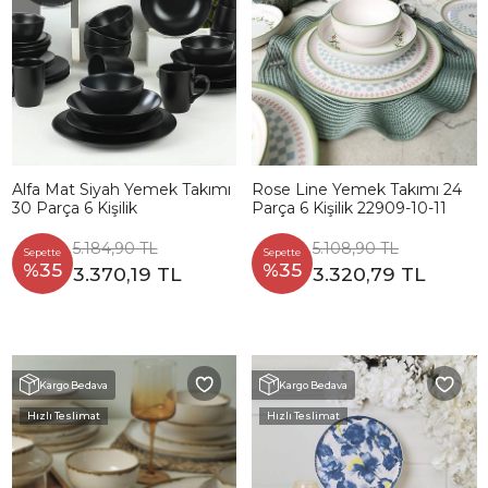
Alfa Mat Siyah Yemek Takımı
Rose Line Yemek Takımı 24
30 Parça 6 Kişilik
Parça 6 Kişilik 22909-10-11
5.184,90 TL
5.108,90 TL
Sepette
Sepette
%35
%35
3.370,19 TL
3.320,79 TL
Kargo Bedava
Kargo Bedava
Hızlı Teslimat
Hızlı Teslimat