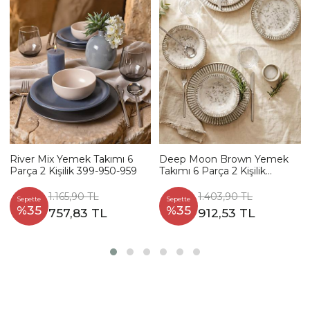
River Mix Yemek Takımı 6
Deep Moon Brown Yemek
Parça 2 Kişilik 399-950-959
Takımı 6 Parça 2 Kişilik
22880-88
1.165,90 TL
1.403,90 TL
Sepette
Sepette
%35
%35
757,83 TL
912,53 TL