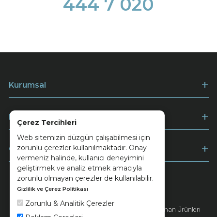
444 7 020
Kurumsal
Müşteri Hizmetleri
Çerez Tercihleri
Web sitemizin düzgün çalışabilmesi için
zorunlu çerezler kullanılmaktadır. Onay
Ödeme
vermeniz halinde, kullanıcı deneyimini
geliştirmek ve analiz etmek amacıyla
zorunlu olmayan çerezler de kullanılabilir.
Gizlilik ve Çerez Politikası
Keramika
Kvkk ve Çerez Politikası
Zorunlu & Analitik Çerezler
© 2026 Ünsa Madencilik Turizm Enerji Seramik Orman Ürünleri