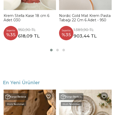
Krem Stella Kase 18 cm 6
Nordic Gold Mat Krem Pasta
Adet 030
Tabağı 22 Cm 6 Adet - 950
950,90 TL
1.389,90 TL
Sepette
Sepette
%35
%35
618,09 TL
903,44 TL
En Yeni Ürünler
Kargo Bedava
Kargo Bedava
Hızlı Teslimat
Hızlı Teslimat