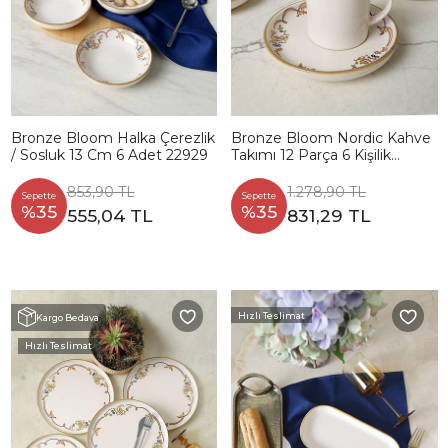
Bronze Bloom Halka Çerezlik
Bronze Bloom Nordic Kahve
/ Sosluk 13 Cm 6 Adet 22929
Takımı 12 Parça 6 Kişilik
22928-29
853,90 TL
1.278,90 TL
Sepette
Sepette
%35
%35
555,04 TL
831,29 TL
Hızlı Teslimat
Kargo Bedava
Hızlı Teslimat