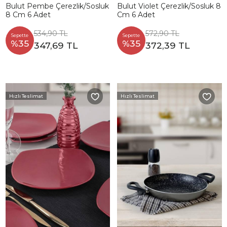
Bulut Pembe Çerezlik/Sosluk
Bulut Violet Çerezlik/Sosluk 8
8 Cm 6 Adet
Cm 6 Adet
534,90 TL
572,90 TL
Sepette
Sepette
%35
%35
347,69 TL
372,39 TL
Hızlı Teslimat
Hızlı Teslimat