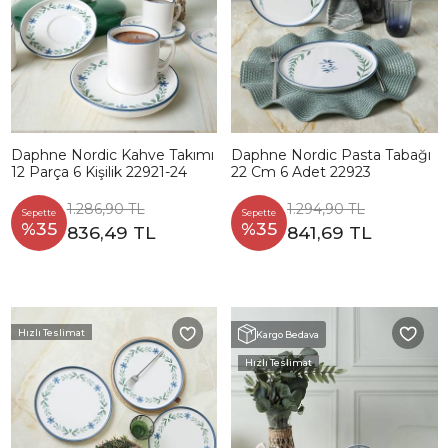
Daphne Nordic Kahve Takımı
Daphne Nordic Pasta Tabağı
12 Parça 6 Kişilik 22921-24
22 Cm 6 Adet 22923
1.286,90 TL
1.294,90 TL
Sepette
Sepette
%35
%35
836,49 TL
841,69 TL
Hızlı Teslimat
Kargo Bedava
Hızlı Teslimat