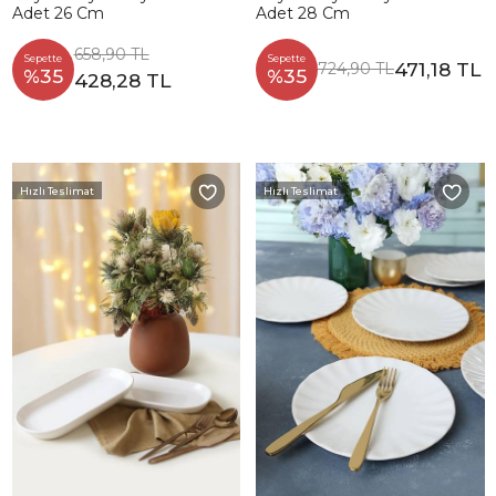
Adet 26 Cm
Adet 28 Cm
658,90 TL
Sepette
Sepette
471,18 TL
724,90 TL
%35
%35
428,28 TL
Hızlı Teslimat
Hızlı Teslimat