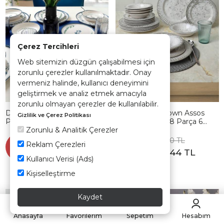
Çerez Tercihleri
Web sitemizin düzgün çalışabilmesi için
zorunlu çerezler kullanılmaktadır. Onay
vermeniz halinde, kullanıcı deneyimini
geliştirmek ve analiz etmek amacıyla
zorunlu olmayan çerezler de kullanılabilir.
Daphne Yemek Takımı 18
Deep Moon Brown Assos
Gizlilik ve Çerez Politikası
Parça 6 kişilik 22921-23-25
Yemek Takımı 18 Parça 6
Zorunlu & Analitik Çerezler
Kişilik 22880-88
4.321,90 TL
4.049,90 TL
Sepette
Sepette
Reklam Çerezleri
%35
%35
2.809,24 TL
2.632,44 TL
Kullanıcı Verisi (Ads)
Kişiselleştirme
Kaydet
Hızlı Teslimat
Hızlı Teslimat
Anasayfa
Favorilerim
Sepetim
Hesabım