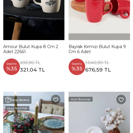
Amour Bulut Kupa 8 Cm 2
Bayrak Kırmızı Bulut Kupa 9
Adet 22661
Cm 6 Adet
493,90 TL
1.040,90 TL
Sepette
Sepette
%35
%35
321,04 TL
676,59 TL
Hızlı Teslimat
Kargo Bedava
Hızlı Teslimat