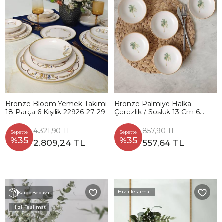
Bronze Bloom Yemek Takımı
Bronze Palmiye Halka
18 Parça 6 Kişilik 22926-27-29
Çerezlik / Sosluk 13 Cm 6
Adet 22901
4.321,90 TL
857,90 TL
Sepette
Sepette
%35
%35
2.809,24 TL
557,64 TL
Hızlı Teslimat
Kargo Bedava
Hızlı Teslimat