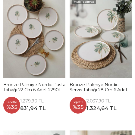
Hızlı Teslimat
Bronze Palmiye Nordic Pasta
Bronze Palmiye Nordic
Tabağı 22 Cm 6 Adet 22901
Servis Tabağı 28 Cm 6 Adet
22903
1.279,90 TL
2.037,90 TL
Sepette
Sepette
%35
%35
831,94 TL
1.324,64 TL