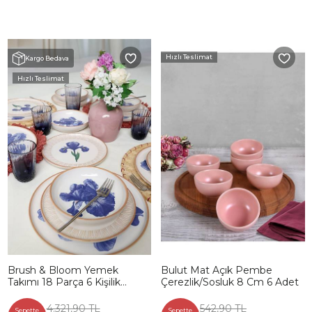
Hızlı Teslimat
Kargo Bedava
Hızlı Teslimat
Brush & Bloom Yemek
Bulut Mat Açık Pembe
Takımı 18 Parça 6 Kişilik
Çerezlik/Sosluk 8 Cm 6 Adet
22957-58
4.321,90 TL
542,90 TL
Sepette
Sepette