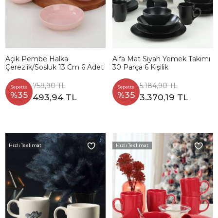
Açık Pembe Halka
Alfa Mat Siyah Yemek Takımı
Çerezlik/Sosluk 13 Cm 6 Adet
30 Parça 6 Kişilik
759,90 TL
5.184,90 TL
Sepette
Sepette
%35
%35
493,94 TL
3.370,19 TL
Hızlı Teslimat
Hızlı Teslimat