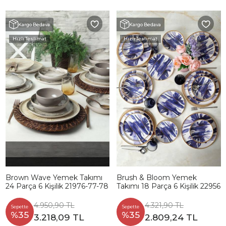
Kargo Bedava
Kargo Bedava
Hızlı Teslimat
Hızlı Teslimat
Brown Wave Yemek Takımı
Brush & Bloom Yemek
24 Parça 6 Kişilik 21976-77-78
Takımı 18 Parça 6 Kişilik 22956
4.950,90 TL
4.321,90 TL
Sepette
Sepette
%35
%35
3.218,09 TL
2.809,24 TL