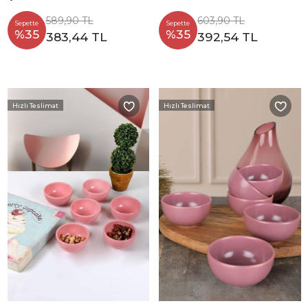
589,90 TL
603,90 TL
Sepette
Sepette
%35
%35
383,44 TL
392,54 TL
Hızlı Teslimat
Hızlı Teslimat