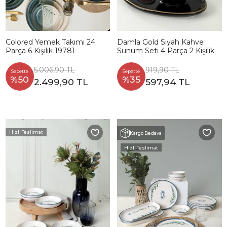
Colored Yemek Takımı 24
Damla Gold Siyah Kahve
Parça 6 Kişilik 19781
Sunum Seti 4 Parça 2 Kişilik
5.006,90 TL
919,90 TL
Sepette
Sepette
%50
%35
2.499,90 TL
597,94 TL
Hızlı Teslimat
Kargo Bedava
Hızlı Teslimat