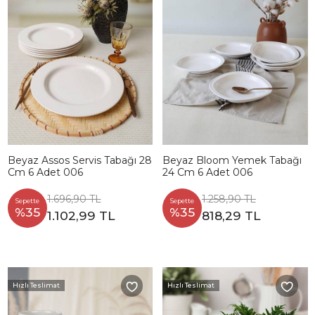
Beyaz Assos Servis Tabağı 28
Beyaz Bloom Yemek Tabağı
Cm 6 Adet 006
24 Cm 6 Adet 006
1.696,90 TL
1.258,90 TL
Sepette
Sepette
%35
%35
1.102,99 TL
818,29 TL
Hızlı Teslimat
Hızlı Teslimat