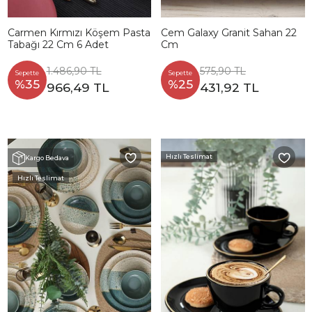
Carmen Kırmızı Köşem Pasta
Cem Galaxy Granit Sahan 22
Tabağı 22 Cm 6 Adet
Cm
1.486,90 TL
575,90 TL
Sepette
Sepette
%35
%25
966,49 TL
431,92 TL
Hızlı Teslimat
Kargo Bedava
Hızlı Teslimat