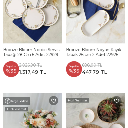
Bronze Bloom Nordic Servis
Bronze Bloom Noyan Kayık
Tabağı 28 Cm 6 Adet 22929
Tabak 26 cm 2 Adet 22926
2.026,90 TL
688,90 TL
Sepette
Sepette
%35
%35
1.317,49 TL
447,79 TL
Hızlı Teslimat
Kargo Bedava
Hızlı Teslimat