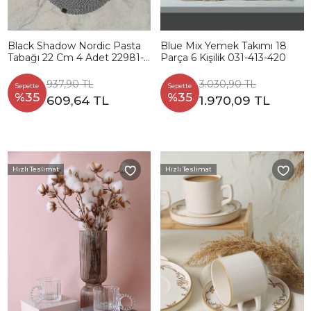
Black Shadow Nordic Pasta
Blue Mix Yemek Takımı 18
Tabağı 22 Cm 4 Adet 22981-
Parça 6 Kişilik 031-413-420
82
937,90 TL
3.030,90 TL
Sepette
Sepette
%35
%35
609,64 TL
1.970,09 TL
Hızlı Teslimat
Hızlı Teslimat