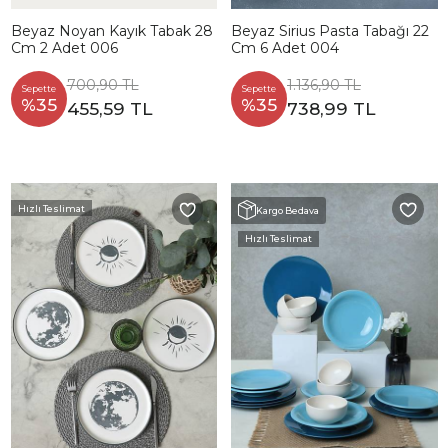
Beyaz Noyan Kayık Tabak 28
Beyaz Sirius Pasta Tabağı 22
Cm 2 Adet 006
Cm 6 Adet 004
700,90 TL
1.136,90 TL
Sepette
Sepette
%35
%35
455,59 TL
738,99 TL
Hızlı Teslimat
Kargo Bedava
Hızlı Teslimat