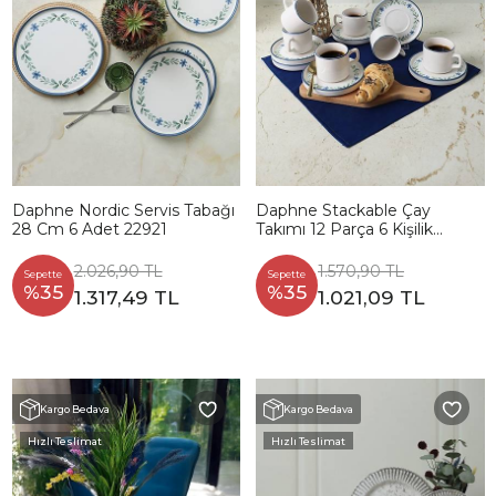
Daphne Nordic Servis Tabağı
Daphne Stackable Çay
28 Cm 6 Adet 22921
Takımı 12 Parça 6 Kişilik
22921-24
2.026,90 TL
1.570,90 TL
Sepette
Sepette
%35
%35
1.317,49 TL
1.021,09 TL
Kargo Bedava
Kargo Bedava
Hızlı Teslimat
Hızlı Teslimat