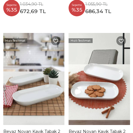
1.034,90 TL
1.055,90 TL
Sepette
Sepette
%35
%35
672,69 TL
686,34 TL
Hızlı Teslimat
Hızlı Teslimat
Beyaz Noyan Kayık Tabak 2
Beyaz Noyan Kayık Tabak 2