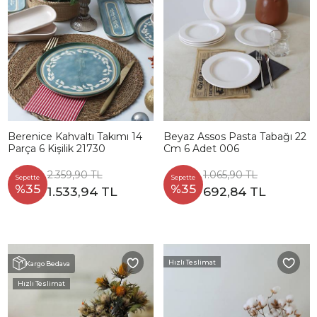
Berenice Kahvaltı Takımı 14
Beyaz Assos Pasta Tabağı 22
Parça 6 Kişilik 21730
Cm 6 Adet 006
2.359,90 TL
1.065,90 TL
Sepette
Sepette
%35
%35
1.533,94 TL
692,84 TL
Hızlı Teslimat
Kargo Bedava
Hızlı Teslimat