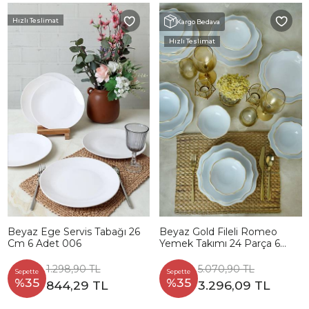
Hızlı Teslimat
Kargo Bedava
Hızlı Teslimat
Beyaz Ege Servis Tabağı 26
Beyaz Gold Fileli Romeo
Cm 6 Adet 006
Yemek Takımı 24 Parça 6
Kişilik
1.298,90 TL
5.070,90 TL
Sepette
Sepette
%35
%35
844,29 TL
3.296,09 TL