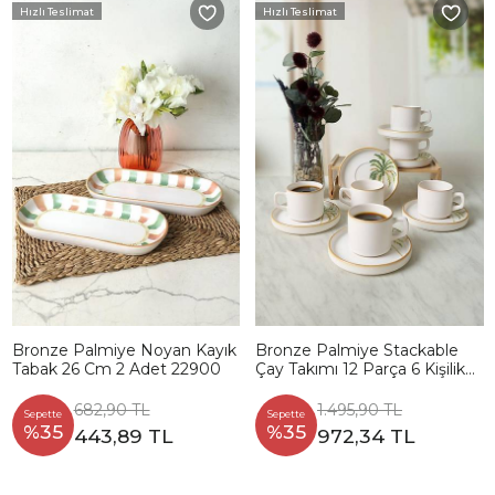
Hızlı Teslimat
Hızlı Teslimat
Bronze Palmiye Noyan Kayık
Bronze Palmiye Stackable
Tabak 26 Cm 2 Adet 22900
Çay Takımı 12 Parça 6 Kişilik
22902-03
682,90 TL
1.495,90 TL
Sepette
Sepette
%35
%35
443,89 TL
972,34 TL