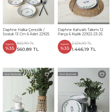
Daphne Halka Çerezlik /
Daphne Kahvaltı Takımı 12
Sosluk 13 Cm 6 Adet 22925
Parça 6 Kişilik 22922-23-25
862,90 TL
2.224,90 TL
Sepette
Sepette
%35
%35
560,89 TL
1.446,19 TL
Hızlı Teslimat
Hızlı Teslimat