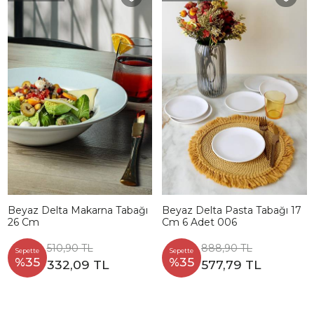
Beyaz Delta Makarna Tabağı
Beyaz Delta Pasta Tabağı 17
26 Cm
Cm 6 Adet 006
510,90 TL
888,90 TL
Sepette
Sepette
%35
%35
332,09 TL
577,79 TL