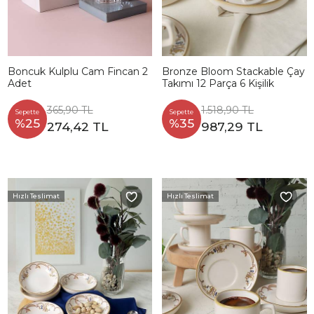
Boncuk Kulplu Cam Fincan 2
Bronze Bloom Stackable Çay
Adet
Takımı 12 Parça 6 Kişilik
365,90 TL
1.518,90 TL
Sepette
Sepette
%25
%35
274,42 TL
987,29 TL
Hızlı Teslimat
Hızlı Teslimat