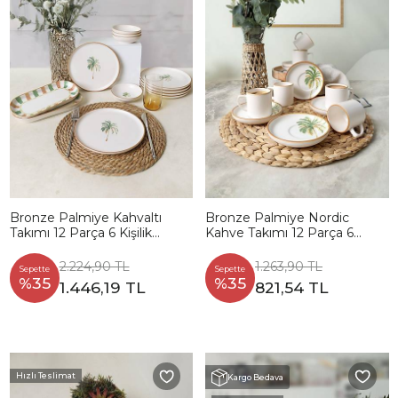
Bronze Palmiye Kahvaltı
Bronze Palmiye Nordic
Takımı 12 Parça 6 Kişilik
Kahve Takımı 12 Parça 6
22900-01
Kişilik 22902-03
2.224,90 TL
1.263,90 TL
Sepette
Sepette
%35
%35
1.446,19 TL
821,54 TL
Hızlı Teslimat
Kargo Bedava