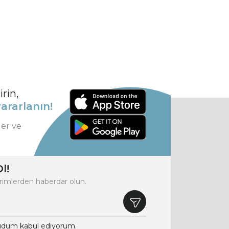
rin,
ararlanın!
ler ve
l!
rimlerden haberdar olun.
dum kabul ediyorum.