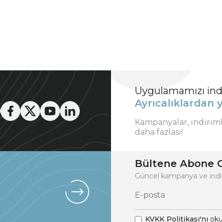
Uygulamamızı indi
Ayrıcalıklardan y
Kampanyalar, indirim
daha fazlası!
Bültene Abone O
Güncel kampanya ve indi
KVKK Politikası'nı
oku