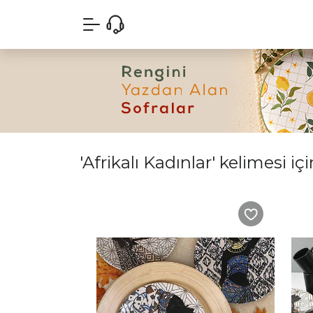
'Afrikalı Kadınlar' kelimesi iç