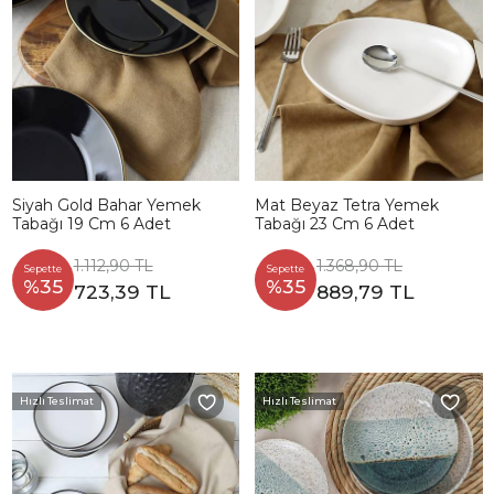
Siyah Gold Bahar Yemek
Mat Beyaz Tetra Yemek
Tabağı 19 Cm 6 Adet
Tabağı 23 Cm 6 Adet
1.112,90 TL
1.368,90 TL
Sepette
Sepette
%35
%35
723,39 TL
889,79 TL
Hızlı Teslimat
Hızlı Teslimat