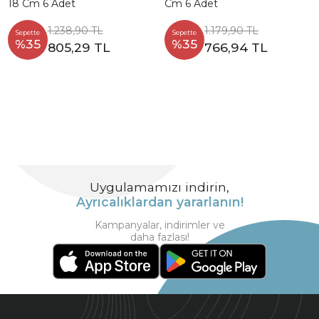
18 Cm 6 Adet
Cm 6 Adet
1.238,90 TL
1.179,90 TL
Sepette
Sepette
%35
%35
805,29 TL
766,94 TL
Uygulamamızı indirin,
Ayrıcalıklardan yararlanın!
Kampanyalar, indirimler ve
daha fazlası!