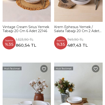
Vintage Cream Sirius Yemek
Krem Ephesus Yemek /
Tabağı 20 Cm 6 Adet 22146
Salata Tabağı 20 Cm 2 Adet
23381
1.323,90 TL
749,90 TL
Sepette
Sepette
%35
%35
860,54 TL
487,43 TL
Hızlı Teslimat
Hızlı Teslimat