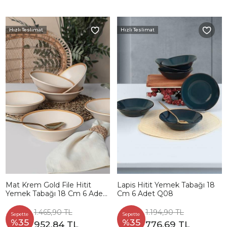
Hızlı Teslimat
Hızlı Teslimat
Mat Krem Gold File Hitit
Lapis Hitit Yemek Tabağı 18
Yemek Tabağı 18 Cm 6 Adet
Cm 6 Adet Q08
- 950
1.465,90 TL
1.194,90 TL
Sepette
Sepette
%35
%35
952,84 TL
776,69 TL