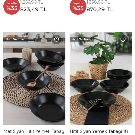
1.266,90 TL
1.338,90 TL
Sepette
Sepette
%35
%35
823,49 TL
870,29 TL
Hızlı Teslimat
Hızlı Teslimat
Mat Siyah Hitit Yemek Tabağı
Hitit Siyah Yemek Tabağı 18