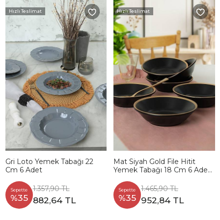
Hızlı Teslimat
Hızlı Teslimat
Gri Loto Yemek Tabağı 22
Mat Siyah Gold File Hitit
Cm 6 Adet
Yemek Tabağı 18 Cm 6 Adet
- 956
1.357,90 TL
1.465,90 TL
Sepette
Sepette
%35
%35
882,64 TL
952,84 TL