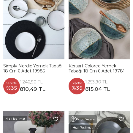
Simply Nordic Yemek Tabağı
Keraart Colored Yemek
18 Cm 6 Adet 19985
Tabağı 18 Cm 6 Adet 19781
1.246,90 TL
1.253,90 TL
Sepette
Sepette
%35
%35
810,49 TL
815,04 TL
Hızlı Teslimat
Kargo Bedava
Hızlı Teslimat