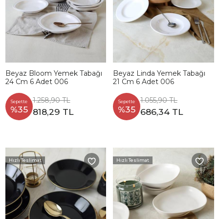
Beyaz Bloom Yemek Tabağı
Beyaz Linda Yemek Tabağı
24 Cm 6 Adet 006
21 Cm 6 Adet 006
1.258,90 TL
1.055,90 TL
Sepette
Sepette
%35
%35
818,29 TL
686,34 TL
Hızlı Teslimat
Hızlı Teslimat