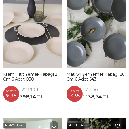
Krem Hitit Yemek Tabağı 21
Mat Gri Şef Yemek Tabağı 26
Cm 6 Adet 030
Cm 6 Adet 643
1.227,90 TL
1.751,90 TL
Sepette
Sepette
%35
%35
798,14 TL
1.138,74 TL
Hızlı Teslimat
Hızlı Teslimat