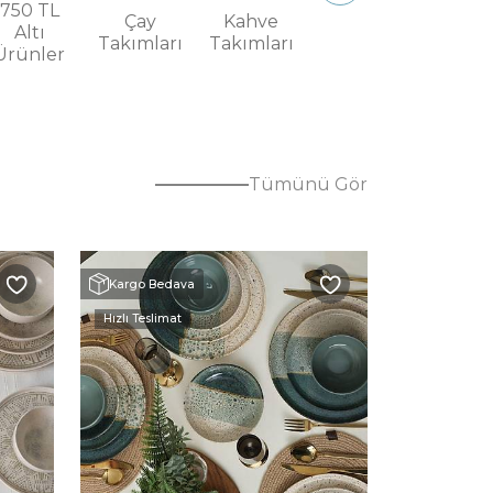
750 TL
Çay
Kahve
Sunum
Altı
Takımları
Takımları
Tabakları
Ürünler
Tümünü Gör
Kargo Bedava
Kargo Bed
Hızlı Teslimat
Hızlı Teslima