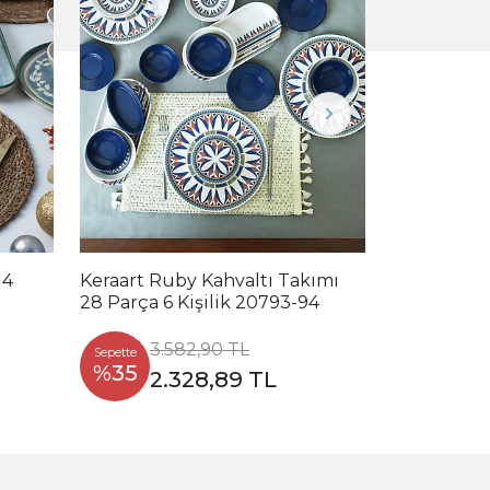
14
Keraart Ruby Kahvaltı Takımı
Timeless G
28 Parça 6 Kişilik 20793-94
Yemek / Ka
Parça 4 Kiş
3.582,90 TL
4.2
Sepette
Sepette
%35
%35
2.328,89 TL
2.