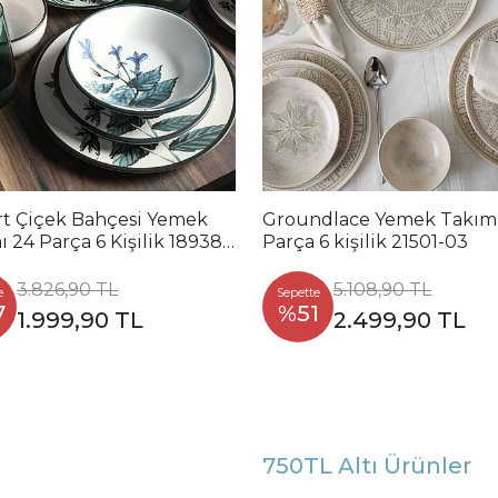
rt Çiçek Bahçesi Yemek
Groundlace Yemek Takım
 24 Parça 6 Kişilik 18938
Parça 6 kişilik 21501-03
0-41-42-43-68
3.826,90 TL
5.108,90 TL
e
Sepette
7
%51
1.999,90 TL
2.499,90 TL
750TL Altı Ürünler