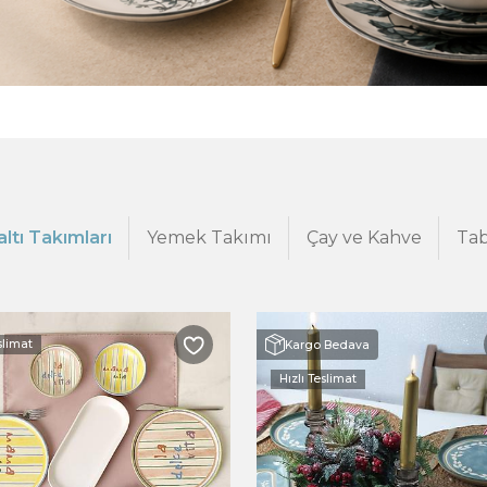
ltı Takımları
Yemek Takımı
Çay ve Kahve
Tab
slimat
Kargo Bedava
Hızlı Teslimat