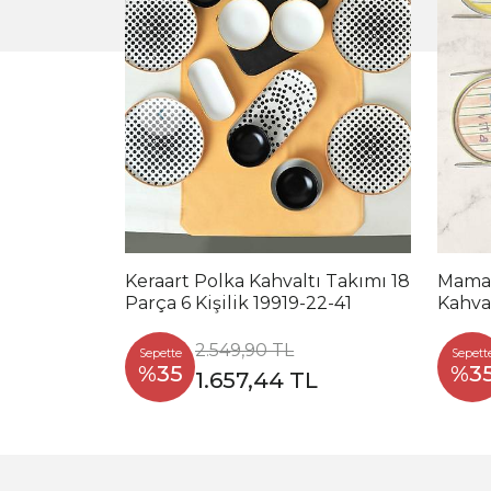
Keraart Polka Kahvaltı Takımı 18
Mama 
Parça 6 Kişilik 19919-22-41
Kahval
kişili
2.549,90 TL
Sepette
Sepett
%35
%3
1.657,44 TL