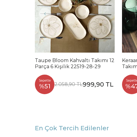
Taupe Bloom Kahvaltı Takımı 12
Keraa
Parça 6 Kişilik 22519-28-29
Takımı
-39-4
Sepette
Sepett
999,90 TL
2.058,90 TL
%51
%4
En Çok Tercih Edilenler