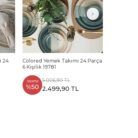
ı 24
Colored Yemek Takımı 24 Parça
Stone Nord
6 Kişilik 19781
Parça 6 Kiş
5.006,90 TL
5.0
Sepette
Sepette
%50
%50
2.499,90 TL
2.