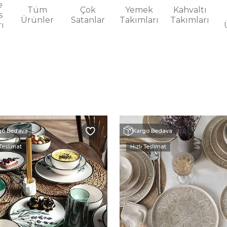
e
Tüm
Çok
Yemek
Kahvaltı
s
Ürünler
Satanlar
Takımları
Takımları
rı
go Bedava
Kargo Bedava
 Teslimat
Hızlı Teslimat