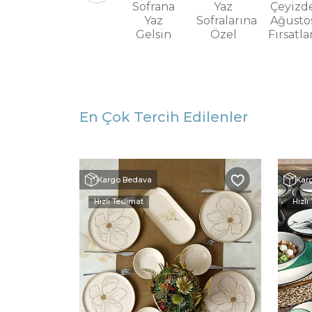
Sofrana
Yaz
Çeyizd
Yaz
Sofralarına
Ağusto
Gelsin
Özel
Fırsatla
En Çok Tercih Edilenler
Kargo Bedava
Kar
Hızlı Teslimat
Hızlı