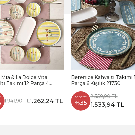
Mia & La Dolce Vita
Berenice Kahvaltı Takımı 
tı Takımı 12 Parça 4
Parça 6 Kişilik 21730
k 22724-25
2.359,90 TL
e
Sepette
1.262,24 TL
1.941,90 TL
5
%35
1.533,94 TL