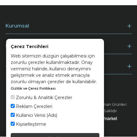
Kurumsal
Müşteri Hizmetleri
Çerez Tercihleri
Web sitemizin düzgün çalışabilmesi için
zorunlu çerezler kullanılmaktadır. Onay
Ödeme
vermeniz halinde, kullanıcı deneyimini
geliştirmek ve analiz etmek amacıyla
zorunlu olmayan çerezler de kullanılabilir.
Gizlilik ve Çerez Politikası
Keramika
Kvkk ve Çerez Politikası
Zorunlu & Analitik Çerezler
© 2026 Ünsa Madencilik Turizm Enerji Seramik Orman Ürünleri
Reklam Çerezleri
Elektrik Üretim San. ve Tic. A.Ş. - Tüm Hakları Saklıdır
Kullanıcı Verisi (Ads)
Kişiselleştirme