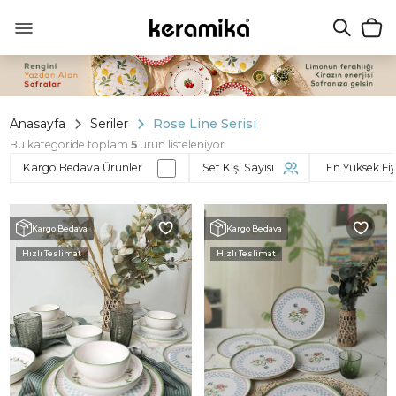
Anasayfa
Seriler
Rose Line Serisi
Bu kategoride toplam
5
ürün listeleniyor.
Kargo Bedava Ürünler
Set Kişi Sayısı
Kargo Bedava
Kargo Bedava
Hızlı Teslimat
Hızlı Teslimat