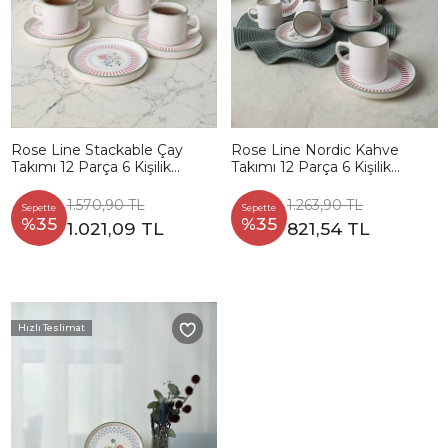
Rose Line Stackable Çay
Rose Line Nordic Kahve
Takımı 12 Parça 6 Kişilik
Takımı 12 Parça 6 Kişilik
22910-12
22910-12
1.570,90 TL
1.263,90 TL
Sepette
Sepette
%35
%35
1.021,09 TL
821,54 TL
Hızlı Teslimat