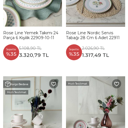
Rose Line Yemek Takımı 24
Rose Line Nordic Servis
Parça 6 Kişilik 22909-10-11
Tabağı 28 Cm 6 Adet 22911
5.108,90 TL
2.026,90 TL
Sepette
Sepette
%35
%35
3.320,79 TL
1.317,49 TL
Hızlı Teslimat
Kargo Bedava
Hızlı Teslimat