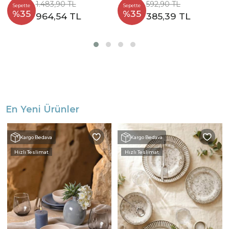
1.483,90 TL
592,90 TL
Sepette
Sepette
%35
%35
964,54 TL
385,39 TL
En Yeni Ürünler
Kargo Bedava
Kargo Bedava
Hızlı Teslimat
Hızlı Teslimat