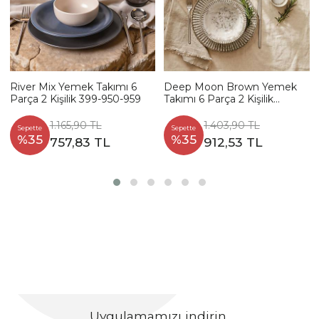
River Mix Yemek Takımı 6
Deep Moon Brown Yemek
Parça 2 Kişilik 399-950-959
Takımı 6 Parça 2 Kişilik
22880-88
1.165,90 TL
1.403,90 TL
Sepette
Sepette
%35
%35
757,83 TL
912,53 TL
Uygulamamızı indirin,