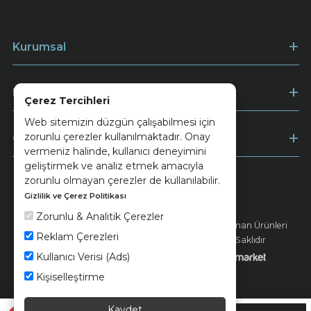
Kurumsal
Müşteri Hizmetleri
Çerez Tercihleri
Web sitemizin düzgün çalışabilmesi için
zorunlu çerezler kullanılmaktadır. Onay
Ödeme
vermeniz halinde, kullanıcı deneyimini
geliştirmek ve analiz etmek amacıyla
zorunlu olmayan çerezler de kullanılabilir.
Gizlilik ve Çerez Politikası
Keramika
Kvkk ve Çerez Politikası
Zorunlu & Analitik Çerezler
© 2026 Ünsa Madencilik Turizm Enerji Seramik Orman Ürünleri
Reklam Çerezleri
Elektrik Üretim San. ve Tic. A.Ş. - Tüm Hakları Saklıdır
Kullanıcı Verisi (Ads)
Kişiselleştirme
Kaydet