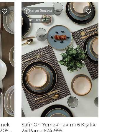
Kargo Bedava
Hızlı Teslimat
emek
Safir Gri Yemek Takımı 6 Kişilik
22054-
24 Parça 624-995