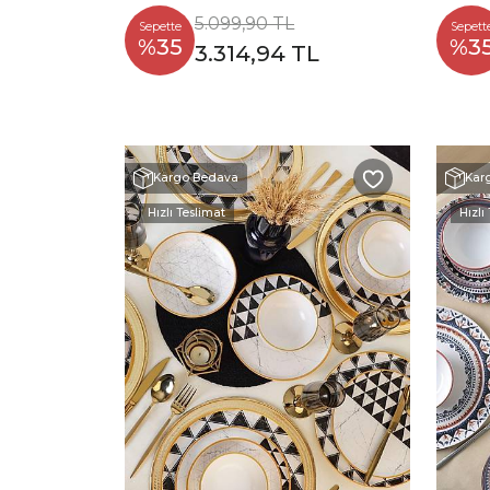
5.099,90 TL
Sepette
Sepett
%35
%3
3.314,94 TL
Kargo Bedava
Kar
Hızlı Teslimat
Hızlı