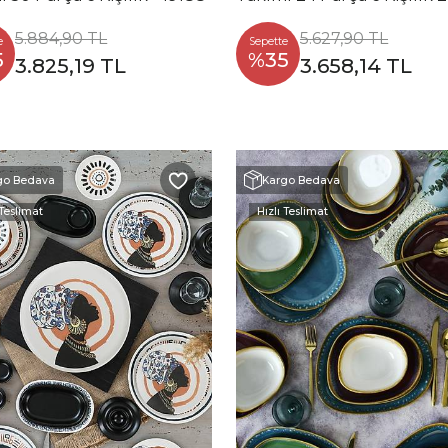
55-56-57
5.884,90 TL
5.627,90 TL
e
Sepette
5
%35
3.825,19 TL
3.658,14 TL
go Bedava
Kargo Bedava
 Teslimat
Hızlı Teslimat