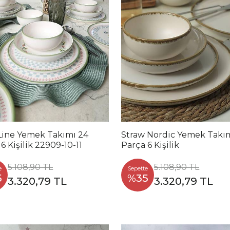
Line Yemek Takımı 24
Straw Nordic Yemek Takı
6 Kişilik 22909-10-11
Parça 6 Kişilik
5.108,90 TL
5.108,90 TL
e
Sepette
5
%35
3.320,79 TL
3.320,79 TL