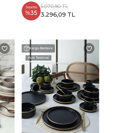
5.070,90 TL
Sepette
%35
3.296,09 TL
Kargo Bedava
Hızlı Teslimat