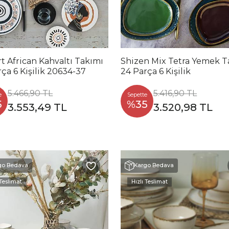
t African Kahvaltı Takımı
Shizen Mix Tetra Yemek T
ça 6 Kişilik 20634-37
24 Parça 6 Kişilik
5.466,90 TL
5.416,90 TL
e
Sepette
5
%35
3.553,49 TL
3.520,98 TL
go Bedava
Kargo Bedava
 Teslimat
Hızlı Teslimat