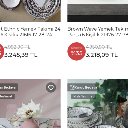
rt Ethnic Yemek Takımı 24
Brown Wave Yemek Takım
6 Kişilik 21616-17-28-24
Parça 6 Kişilik 21976-77-7
4.992,90 TL
4.950,90 TL
e
Sepette
5
%35
3.245,39 TL
3.218,09 TL
go Bedava
Kargo Bedava
 Teslimat
Hızlı Teslimat