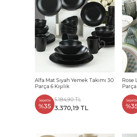
Alfa Mat Siyah Yemek Takımı 30
Rose 
Parça 6 Kişilik
Parça 
5.184,90 TL
Sepette
Sepett
%35
%3
3.370,19 TL