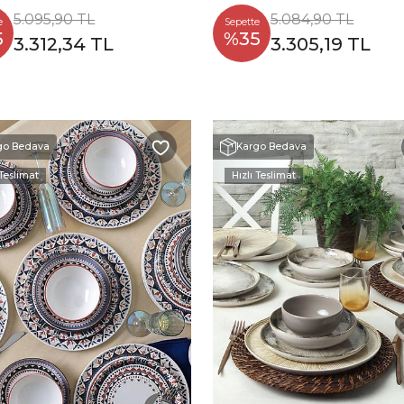
5.095,90 TL
5.084,90 TL
e
Sepette
5
%35
3.312,34 TL
3.305,19 TL
go Bedava
Kargo Bedava
 Teslimat
Hızlı Teslimat