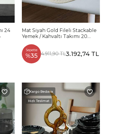
ı 24
Mat Siyah Gold Fileli Stackable
8
Yemek / Kahvaltı Takımı 20
Parça 4 Kişilik
Sepette
3.192,74 TL
4.911,90 TL
%35
Kargo Bedava
Hızlı Teslimat