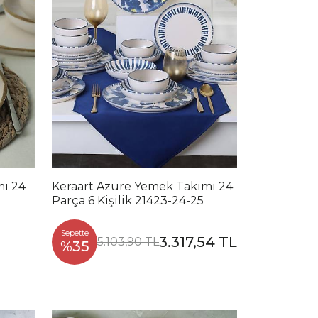
mı 24
Keraart Azure Yemek Takımı 24
Parça 6 Kişilik 21423-24-25
Sepette
3.317,54 TL
5.103,90 TL
%35