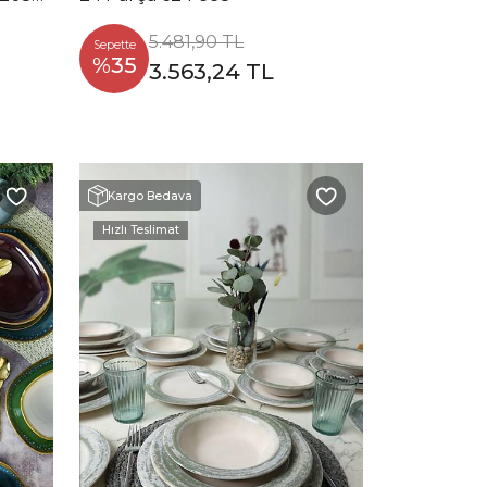
5.481,90 TL
Sepette
%35
3.563,24 TL
Kargo Bedava
Hızlı Teslimat