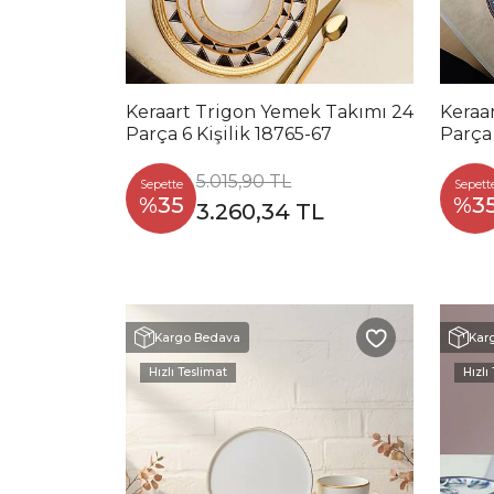
Keraart Trigon Yemek Takımı 24
Keraa
Parça 6 Kişilik 18765-67
Parça 
5.015,90 TL
Sepette
Sepett
%35
%3
3.260,34 TL
Kargo Bedava
Kar
Hızlı Teslimat
Hızlı