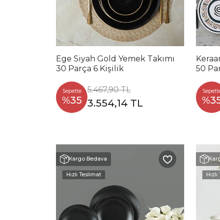
Ege Siyah Gold Yemek Takımı
Keraar
30 Parça 6 Kişilik
50 Par
5.467,90 TL
Sepette
Sepett
%35
%3
3.554,14 TL
Kargo Bedava
Kar
Hızlı Teslimat
Hızlı