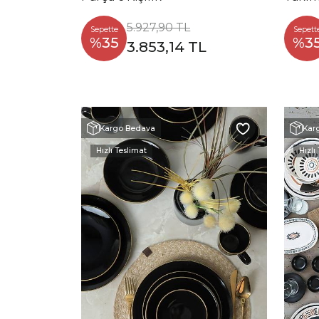
5.927,90 TL
Sepette
Sepett
%35
%3
3.853,14 TL
Kargo Bedava
Kar
Hızlı Teslimat
Hızlı