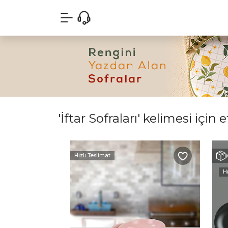
'İftar Sofraları' kelimesi için 
Hızlı Teslimat
Hı