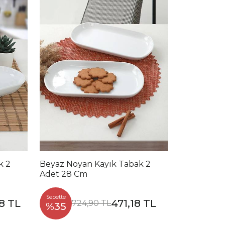
k 2
Beyaz Noyan Kayık Tabak 2
Adet 28 Cm
Sepette
8 TL
471,18 TL
724,90 TL
%35