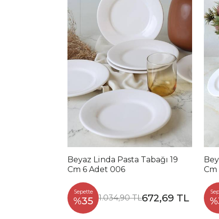
Beyaz Linda Pasta Tabağı 19
Bey
Cm 6 Adet 006
Cm 
Sepette
Sep
672,69 TL
1.034,90 TL
%35
%