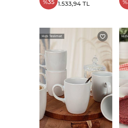
%35
%
1.533,94 TL
Hızlı Teslimat
Hızl