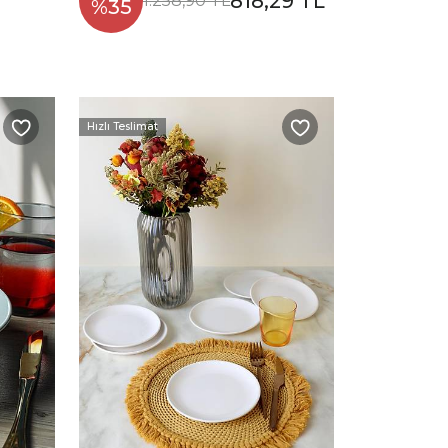
818,29 TL
1.258,90 TL
%35
Hızlı Teslimat