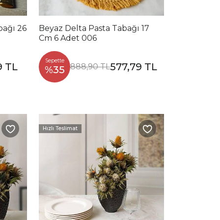
bağı 26
Beyaz Delta Pasta Tabağı 17
Cm 6 Adet 006
Sepette
9 TL
577,79 TL
888,90 TL
%35
Hızlı Teslimat