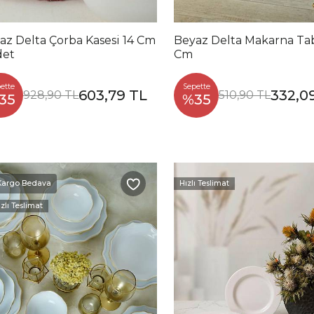
az Delta Çorba Kasesi 14 Cm
Beyaz Delta Makarna Ta
det
Cm
ette
Sepette
603,79 TL
332,0
928,90 TL
510,90 TL
35
%35
Hızlı Teslimat
Kargo Bedava
zlı Teslimat