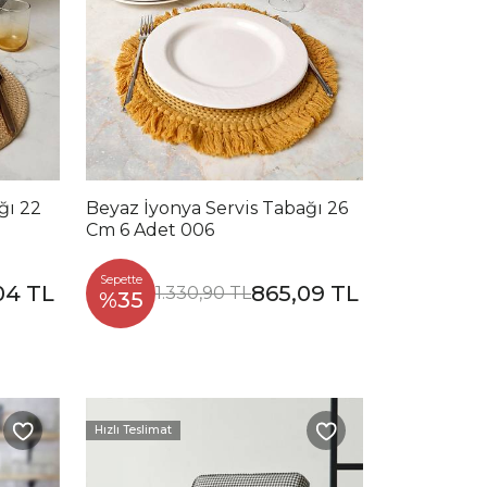
ğı 22
Beyaz İyonya Servis Tabağı 26
Cm 6 Adet 006
Sepette
04 TL
865,09 TL
1.330,90 TL
%35
Hızlı Teslimat