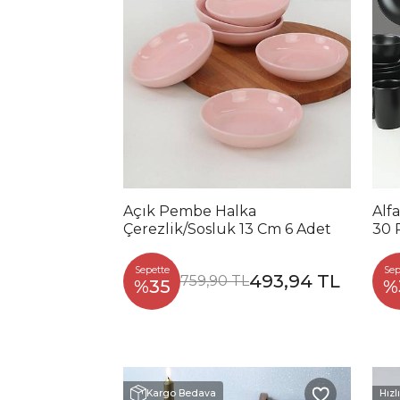
Açık Pembe Halka
Alf
Çerezlik/Sosluk 13 Cm 6 Adet
30 P
Sepette
Sep
493,94 TL
759,90 TL
%35
%
Hızl
Kargo Bedava