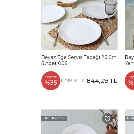
Beyaz Ege Servis Tabağı 26 Cm
Bey
6 Adet 006
Yem
Kişi
Sepette
Sep
844,29 TL
1.298,90 TL
%35
%
Hızlı Teslimat
Hızl