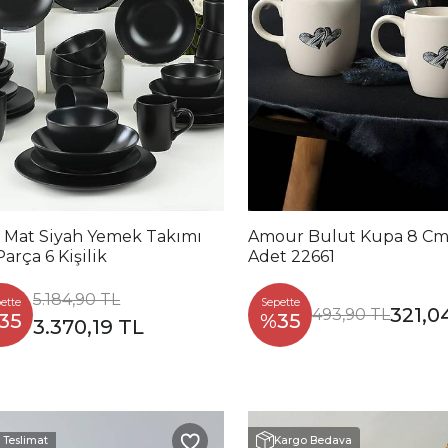
a Mat Siyah Yemek Takımı
Amour Bulut Kupa 8 Cm
arça 6 Kişilik
Adet 22661
5.184,90 TL
ette
Sepette
321,0
493,90 TL
35
%35
3.370,19 TL
ı Teslimat
Kargo Bedava