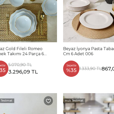
az Gold Fileli Romeo
Beyaz İyonya Pasta Taba
ek Takımı 24 Parça 6
Cm 6 Adet 006
lik
5.070,90 TL
ette
Sepette
867,
1.333,90 TL
35
%35
3.296,09 TL
ı Teslimat
Hızlı Teslimat