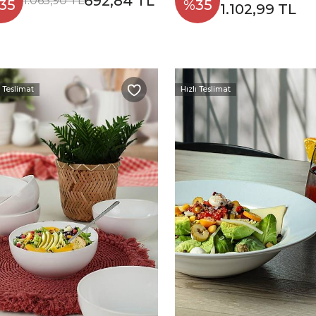
692,84 TL
1.065,90 TL
35
%35
1.102,99 TL
ı Teslimat
Hızlı Teslimat