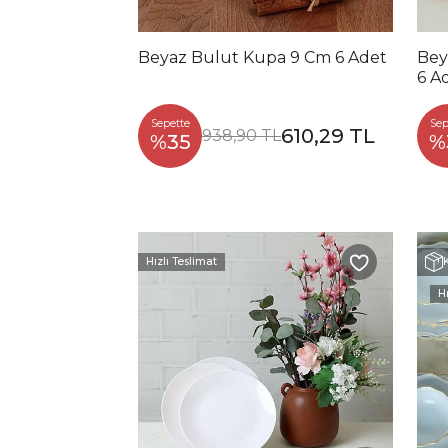
Beyaz Bulut Kupa 9 Cm 6 Adet
Bey
6 A
Sepette
Sep
610,29 TL
938,90 TL
%35
%
Hızlı Teslimat
Hı