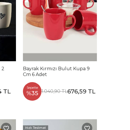
 2
Bayrak Kırmızı Bulut Kupa 9
Cm 6 Adet
Sepette
4 TL
676,59 TL
1.040,90 TL
%35
Hızlı Teslimat