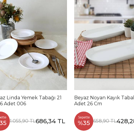
az Linda Yemek Tabağı 21
Beyaz Noyan Kayık Taba
6 Adet 006
Adet 26 Cm
ette
Sepette
686,34 TL
428,2
1.055,90 TL
658,90 TL
35
%35