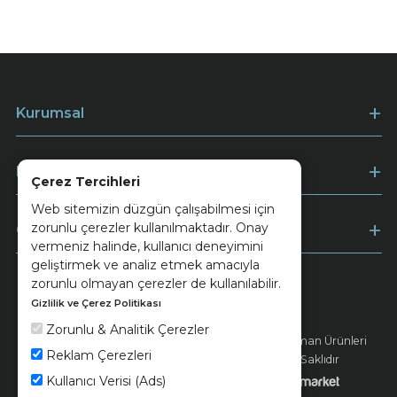
Kurumsal
Müşteri Hizmetleri
Çerez Tercihleri
Web sitemizin düzgün çalışabilmesi için
zorunlu çerezler kullanılmaktadır. Onay
Ödeme
vermeniz halinde, kullanıcı deneyimini
geliştirmek ve analiz etmek amacıyla
zorunlu olmayan çerezler de kullanılabilir.
Gizlilik ve Çerez Politikası
Keramika
Kvkk ve Çerez Politikası
Zorunlu & Analitik Çerezler
© 2026 Ünsa Madencilik Turizm Enerji Seramik Orman Ürünleri
Reklam Çerezleri
Elektrik Üretim San. ve Tic. A.Ş. - Tüm Hakları Saklıdır
Kullanıcı Verisi (Ads)