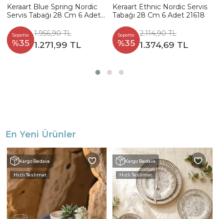
Keraart Blue Spring Nordic
Keraart Ethnic Nordic Servis
Servis Tabağı 28 Cm 6 Adet -
Tabağı 28 Cm 6 Adet 21618
19188
1.956,90 TL
2.114,90 TL
Sepette
Sepette
%35
%35
1.271,99 TL
1.374,69 TL
En Yeni Ürünler
Kargo Bedava
Kargo Bedava
Hızlı Teslimat
Hızlı Teslimat