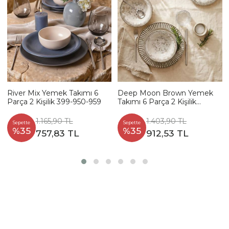
River Mix Yemek Takımı 6
Deep Moon Brown Yemek
Parça 2 Kişilik 399-950-959
Takımı 6 Parça 2 Kişilik
22880-88
1.165,90 TL
1.403,90 TL
Sepette
Sepette
%35
%35
757,83 TL
912,53 TL