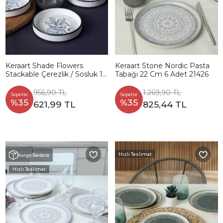
Keraart Shade Flowers
Keraart Stone Nordic Pasta
Stackable Çerezlik / Sosluk 14
Tabağı 22 Cm 6 Adet 21426
Cm 6 Adet 21847
956,90 TL
1.269,90 TL
Sepette
Sepette
%35
%35
621,99 TL
825,44 TL
Hızlı Teslimat
Kargo Bedava
Hızlı Teslimat