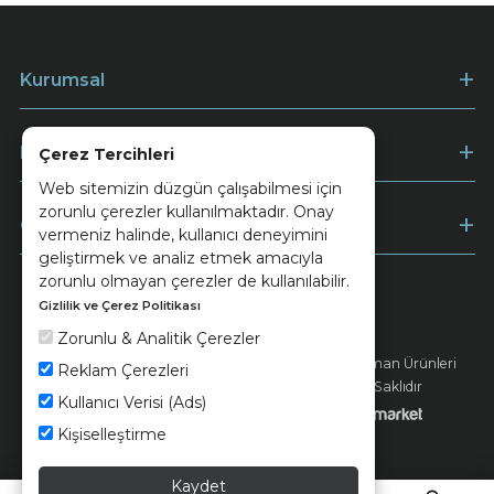
Kurumsal
Müşteri Hizmetleri
Çerez Tercihleri
Web sitemizin düzgün çalışabilmesi için
zorunlu çerezler kullanılmaktadır. Onay
Ödeme
vermeniz halinde, kullanıcı deneyimini
geliştirmek ve analiz etmek amacıyla
zorunlu olmayan çerezler de kullanılabilir.
Gizlilik ve Çerez Politikası
Keramika
Kvkk ve Çerez Politikası
Zorunlu & Analitik Çerezler
© 2026 Ünsa Madencilik Turizm Enerji Seramik Orman Ürünleri
Reklam Çerezleri
Elektrik Üretim San. ve Tic. A.Ş. - Tüm Hakları Saklıdır
Kullanıcı Verisi (Ads)
Kişiselleştirme
Kaydet