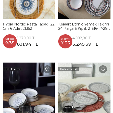
Hydra Nordic Pasta Tabağı 22
Keraart Ethnic Yemek Takımı
Cm 6 Adet 21352
24 Parça 6 Kişilik 21616-17-28-
24
1.279,90 TL
4.992,90 TL
Sepette
Sepette
%35
%35
831,94 TL
3.245,39 TL
Hızlı Teslimat
Hızlı Teslimat