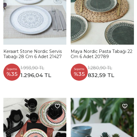
Keraart Stone Nordic Servis
Maya Nordic Pasta Tabağı 22
Tabağı 28 Cm 6 Adet 21427
Cm 6 Adet 20789
1.993,90 TL
1.280,90 TL
Sepette
Sepette
%35
%35
1.296,04 TL
832,59 TL