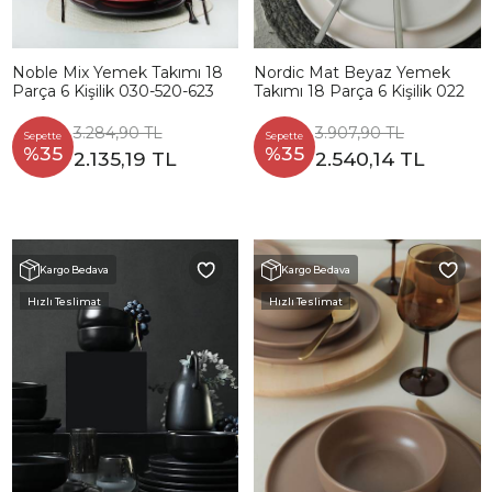
Noble Mix Yemek Takımı 18
Nordic Mat Beyaz Yemek
Parça 6 Kişilik 030-520-623
Takımı 18 Parça 6 Kişilik 022
3.284,90 TL
3.907,90 TL
Sepette
Sepette
%35
%35
2.135,19 TL
2.540,14 TL
Kargo Bedava
Kargo Bedava
Hızlı Teslimat
Hızlı Teslimat