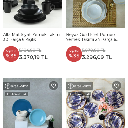
Alfa Mat Siyah Yemek Takımı
Beyaz Gold Fileli Romeo
30 Parça 6 Kişilik
Yemek Takımı 24 Parça 6
Kişilik
5.184,90 TL
5.070,90 TL
Sepette
Sepette
%35
%35
3.370,19 TL
3.296,09 TL
Kargo Bedava
Kargo Bedava
Hızlı Teslimat
Hızlı Teslimat