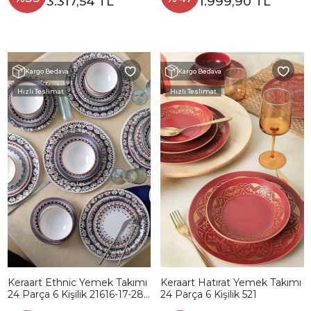
3.317,54 TL
1.999,90 TL
Kargo Bedava
Kargo Bedava
Hızlı Teslimat
Hızlı Teslimat
Keraart Ethnic Yemek Takımı
Keraart Hatırat Yemek Takımı
24 Parça 6 Kişilik 21616-17-28-
24 Parça 6 Kişilik 521
24