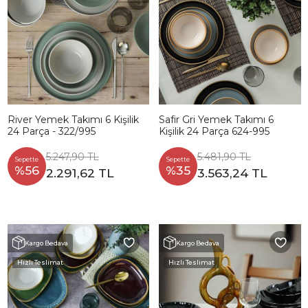
River Yemek Takımı 6 Kişilik
Safir Gri Yemek Takımı 6
24 Parça - 322/995
Kişilik 24 Parça 624-995
5.247,90 TL
5.481,90 TL
Sepette
Sepette
%56
%35
2.291,62 TL
3.563,24 TL
Kargo Bedava
Kargo Bedava
Hızlı Teslimat
Hızlı Teslimat