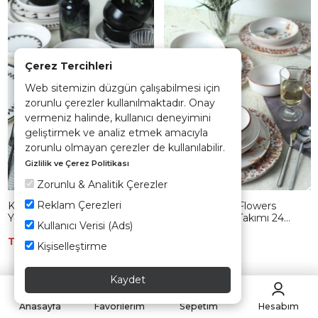
Çerez Tercihleri
Web sitemizin düzgün çalışabilmesi için
zorunlu çerezler kullanılmaktadır. Onay
vermeniz halinde, kullanıcı deneyimini
geliştirmek ve analiz etmek amacıyla
zorunlu olmayan çerezler de kullanılabilir.
Gizlilik ve Çerez Politikası
Zorunlu & Analitik Çerezler
Reklam Çerezleri
Keraart Black Pattern Nordic
Keraart Brown Flowers
Yemek Takımı 24 Parça 6
Nordic Yemek Takımı 24
Kullanıcı Verisi (Ads)
Kişilik 21478-79-80
Parça 6 Kişilik 21431-32-33-93
TÜKENDİ
TÜKENDİ
Kişiselleştirme
Kaydet
Anasayfa
Favorilerim
Sepetim
Hesabım