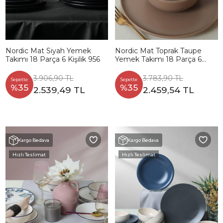
Nordic Mat Siyah Yemek
Nordic Mat Toprak Taupe
Takımı 18 Parça 6 Kişilik 956
Yemek Takımı 18 Parça 6
Kişilik 977
3.906,90 TL
3.783,90 TL
Sepette
Sepette
%35
%35
2.539,49 TL
2.459,54 TL
Kargo Bedava
Kargo Bedava
Hızlı Teslimat
Hızlı Teslimat