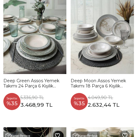
Deep Green Assos Yemek
Deep Moon Assos Yemek
Takımı 24 Parça 6 Kişilik
Takımı 18 Parça 6 Kişilik
22644
22886-87
5.336,90 TL
4.049,90 TL
Sepette
Sepette
%35
%35
3.468,99 TL
2.632,44 TL
Kargo Bedava
Kargo Bedava