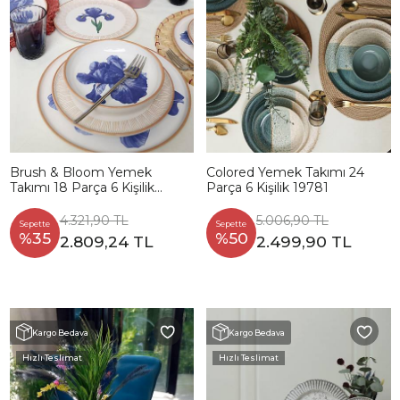
Brush & Bloom Yemek
Colored Yemek Takımı 24
Takımı 18 Parça 6 Kişilik
Parça 6 Kişilik 19781
22957-58
4.321,90 TL
5.006,90 TL
Sepette
Sepette
%35
%50
2.809,24 TL
2.499,90 TL
Kargo Bedava
Kargo Bedava
Hızlı Teslimat
Hızlı Teslimat