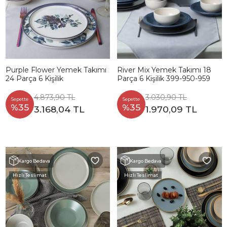
Purple Flower Yemek Takımı
River Mix Yemek Takımı 18
24 Parça 6 Kişilik
Parça 6 Kişilik 399-950-959
4.873,90 TL
3.030,90 TL
Sepette
Sepette
%35
%35
3.168,04 TL
1.970,09 TL
Kargo Bedava
Kargo Bedava
Hızlı Teslimat
Hızlı Teslimat