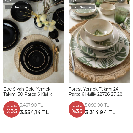
Hızlı Teslimat
Hızlı Teslimat
Ege Siyah Gold Yemek
Forest Yemek Takımı 24
Takımı 30 Parça 6 Kişilik
Parça 6 Kişilik 22726-27-28
5.467,90 TL
5.099,90 TL
Sepette
Sepette
%35
%35
3.554,14 TL
3.314,94 TL