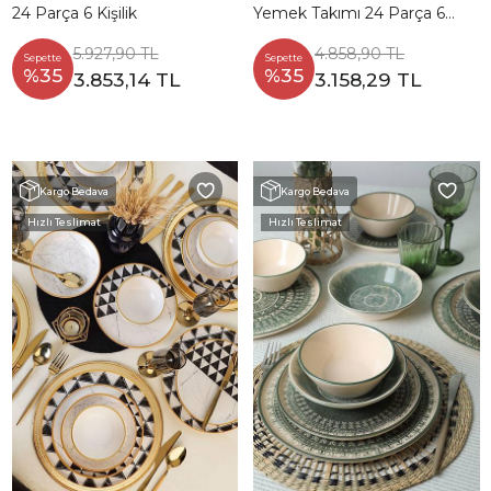
24 Parça 6 Kişilik
Yemek Takımı 24 Parça 6
Kişilik 21434
5.927,90 TL
4.858,90 TL
Sepette
Sepette
%35
%35
3.853,14 TL
3.158,29 TL
Kargo Bedava
Kargo Bedava
Hızlı Teslimat
Hızlı Teslimat