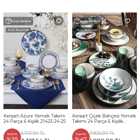
Kargo Bedava
Kargo Bedava
Hızlı Teslimat
Hızlı Teslimat
Keraart Azure Yemek Takımı
Keraart Çiçek Bahçesi Yemek
24 Parça 6 Kişilik 21423-24-25
Takımı 24 Parça 6 Kişilik
18938 -39-40-41-42-43-68
5.103,90 TL
3.826,90 TL
Sepette
Sepette
%35
%47