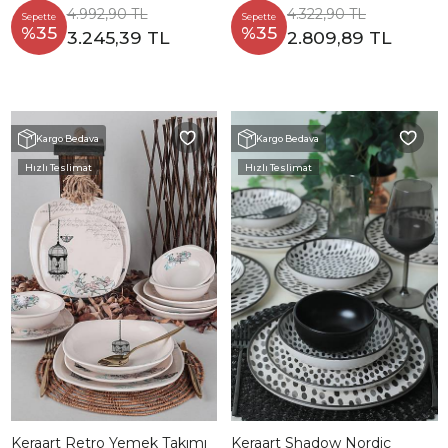
4.992,90 TL
4.322,90 TL
Sepette
Sepette
%35
%35
3.245,39 TL
2.809,89 TL
Kargo Bedava
Kargo Bedava
Hızlı Teslimat
Hızlı Teslimat
Keraart Retro Yemek Takımı
Keraart Shadow Nordic