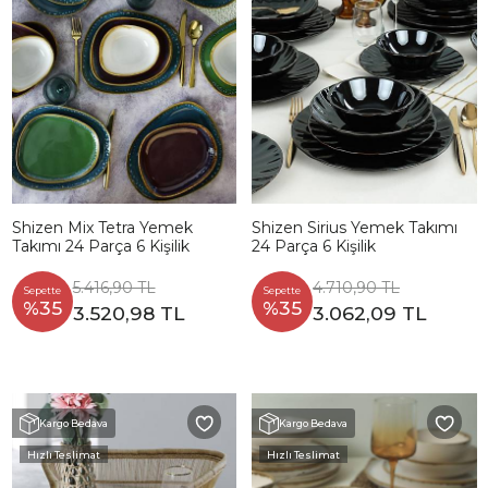
Shizen Mix Tetra Yemek
Shizen Sirius Yemek Takımı
Takımı 24 Parça 6 Kişilik
24 Parça 6 Kişilik
5.416,90 TL
4.710,90 TL
Sepette
Sepette
%35
%35
3.520,98 TL
3.062,09 TL
Kargo Bedava
Kargo Bedava
Hızlı Teslimat
Hızlı Teslimat