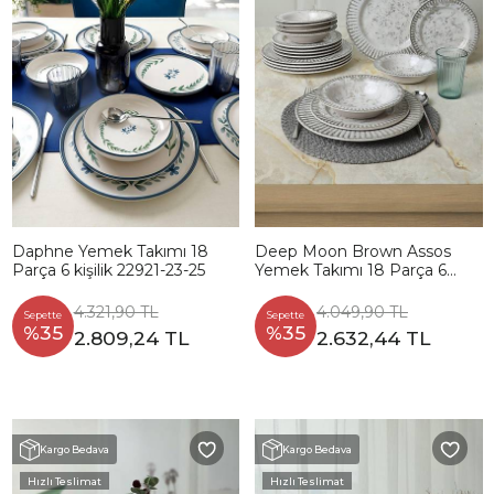
Daphne Yemek Takımı 18
Deep Moon Brown Assos
Parça 6 kişilik 22921-23-25
Yemek Takımı 18 Parça 6
Kişilik 22880-88
4.321,90 TL
4.049,90 TL
Sepette
Sepette
%35
%35
2.809,24 TL
2.632,44 TL
Kargo Bedava
Kargo Bedava
Hızlı Teslimat
Hızlı Teslimat