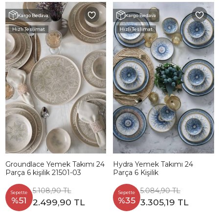
Kargo Bedava
Kargo Bedava
Hızlı Teslimat
Hızlı Teslimat
Groundlace Yemek Takımı 24
Hydra Yemek Takımı 24
Parça 6 kişilik 21501-03
Parça 6 Kişilik
5.108,90 TL
5.084,90 TL
Sepette
Sepette
%51
%35
2.499,90 TL
3.305,19 TL