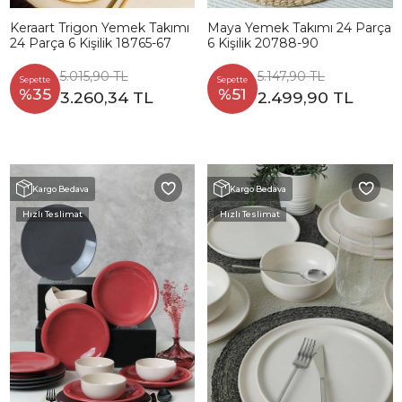
Keraart Trigon Yemek Takımı
Maya Yemek Takımı 24 Parça
24 Parça 6 Kişilik 18765-67
6 Kişilik 20788-90
5.015,90 TL
5.147,90 TL
Sepette
Sepette
%35
%51
3.260,34 TL
2.499,90 TL
Kargo Bedava
Kargo Bedava
Hızlı Teslimat
Hızlı Teslimat