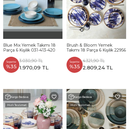
Blue Mix Yemek Takımı 18
Brush & Bloom Yemek
Parça 6 Kişilik 031-413-420
Takımı 18 Parça 6 Kişilik 22956
3.030,90 TL
4.321,90 TL
Sepette
Sepette
%35
%35
1.970,09 TL
2.809,24 TL
Kargo Bedava
Kargo Bedava
Hızlı Teslimat
Hızlı Teslimat