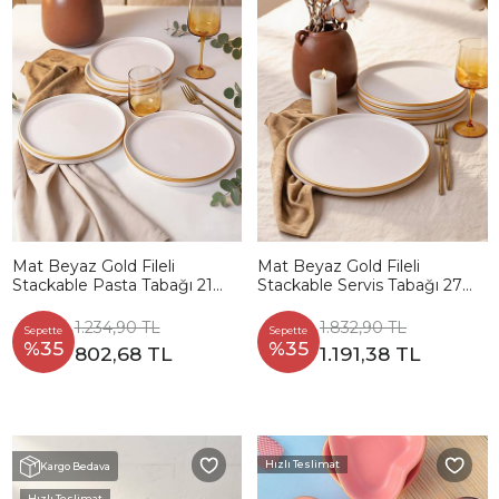
Mat Beyaz Gold Fileli
Mat Beyaz Gold Fileli
Stackable Pasta Tabağı 21
Stackable Servis Tabağı 27
Cm 4 Adet
Cm 4 Adet
1.234,90 TL
1.832,90 TL
Sepette
Sepette
%35
%35
802,68 TL
1.191,38 TL
Hızlı Teslimat
Kargo Bedava
Hızlı Teslimat