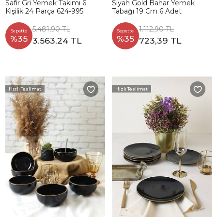
Safir Gri Yemek Takımı 6
Siyah Gold Bahar Yemek
Kişilik 24 Parça 624-995
Tabağı 19 Cm 6 Adet
5.481,90 TL
1.112,90 TL
Sepette
Sepette
%35
%35
3.563,24 TL
723,39 TL
Hızlı Teslimat
Hızlı Teslimat