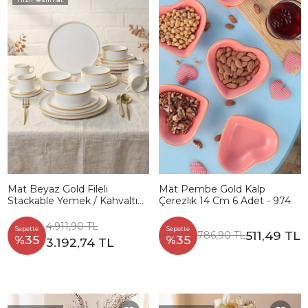
Mat Beyaz Gold Fileli
Mat Pembe Gold Kalp
Stackable Yemek / Kahvaltı
Çerezlik 14 Cm 6 Adet - 974
Takımı 20 Parça 4 Kişilik
4.911,90 TL
Sepette
Sepette
511,49 TL
786,90 TL
%35
%35
3.192,74 TL