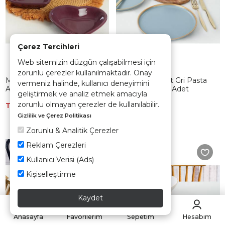
Çerez Tercihleri
Web sitemizin düzgün çalışabilmesi için
zorunlu çerezler kullanılmaktadır. Onay
Mor Kalp Çerezlik 14 Cm 6
Nordic Gold Mat Gri Pasta
vermeniz halinde, kullanıcı deneyimini
Adet - 498
Tabağı 22 Cm 6 Adet
geliştirmek ve analiz etmek amacıyla
zorunlu olmayan çerezler de kullanılabilir.
TÜKENDİ
TÜKENDİ
Gizlilik ve Çerez Politikası
Zorunlu & Analitik Çerezler
Reklam Çerezleri
Kullanıcı Verisi (Ads)
Kişiselleştirme
Kaydet
Anasayfa
Favorilerim
Sepetim
Hesabım