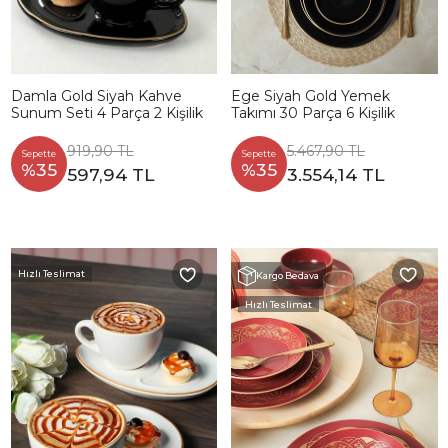
Damla Gold Siyah Kahve
Ege Siyah Gold Yemek
Sunum Seti 4 Parça 2 Kişilik
Takımı 30 Parça 6 Kişilik
919,90 TL
5.467,90 TL
Sepette
Sepette
%35
%35
597,94 TL
3.554,14 TL
Hızlı Teslimat
Kargo Bedava
Hızlı Teslimat