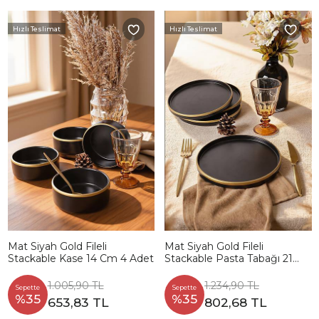
Hızlı Teslimat
Hızlı Teslimat
Mat Siyah Gold Fileli
Mat Siyah Gold Fileli
Stackable Kase 14 Cm 4 Adet
Stackable Pasta Tabağı 21
Cm 4 Adet
1.005,90 TL
1.234,90 TL
Sepette
Sepette
%35
%35
653,83 TL
802,68 TL