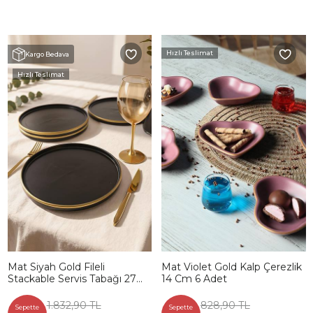
Hızlı Teslimat
Kargo Bedava
Hızlı Teslimat
Mat Siyah Gold Fileli
Mat Violet Gold Kalp Çerezlik
Stackable Servis Tabağı 27
14 Cm 6 Adet
Cm 4 Adet
1.832,90 TL
828,90 TL
Sepette
Sepette