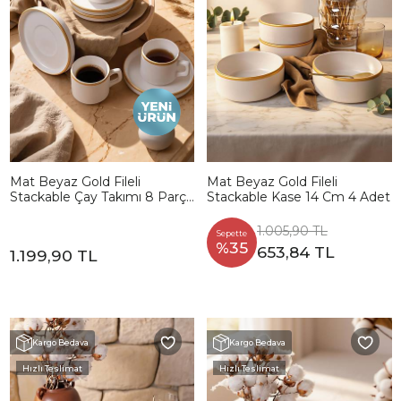
Mat Beyaz Gold Fileli
Mat Beyaz Gold Fileli
Stackable Çay Takımı 8 Parça
Stackable Kase 14 Cm 4 Adet
4 Kişilik
1.005,90 TL
Sepette
%35
653,84 TL
1.199,90 TL
Kargo Bedava
Kargo Bedava
Hızlı Teslimat
Hızlı Teslimat