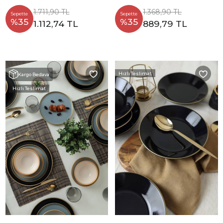
1.711,90 TL
1.368,90 TL
Sepette
Sepette
%35
%35
1.112,74 TL
889,79 TL
Hızlı Teslimat
Kargo Bedava
Hızlı Teslimat