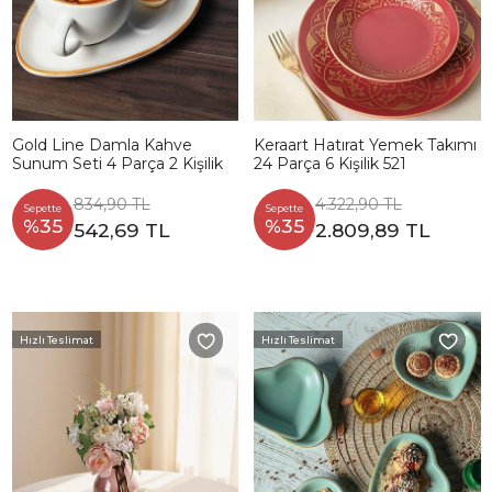
Gold Line Damla Kahve
Keraart Hatırat Yemek Takımı
Sunum Seti 4 Parça 2 Kişilik
24 Parça 6 Kişilik 521
834,90 TL
4.322,90 TL
Sepette
Sepette
%35
%35
542,69 TL
2.809,89 TL
Hızlı Teslimat
Hızlı Teslimat