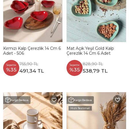
Kırmızı Kalp Çerezlik 14 Cm 6
Mat Açık Yeşil Gold Kalp
Adet - 506
Çerezlik 14 Cm 6 Adet
755,90 TL
828,90 TL
Sepette
Sepette
%35
%35
491,34 TL
538,79 TL
Kargo Bedava
Kargo Bedava
Hızlı Teslimat