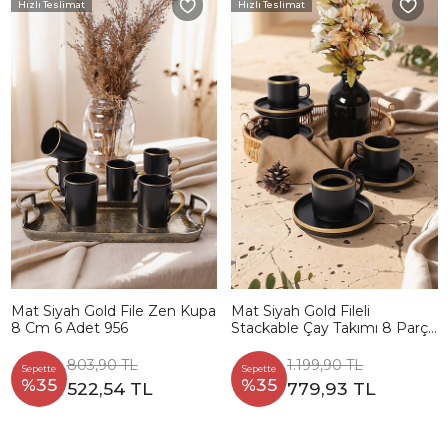
Hızlı Teslimat
Hızlı Teslimat
Mat Siyah Gold File Zen Kupa
Mat Siyah Gold Fileli
8 Cm 6 Adet 956
Stackable Çay Takımı 8 Parça
4 Kişilik
803,90 TL
1.199,90 TL
Sepette
Sepette
%35
%35
522,54 TL
779,93 TL