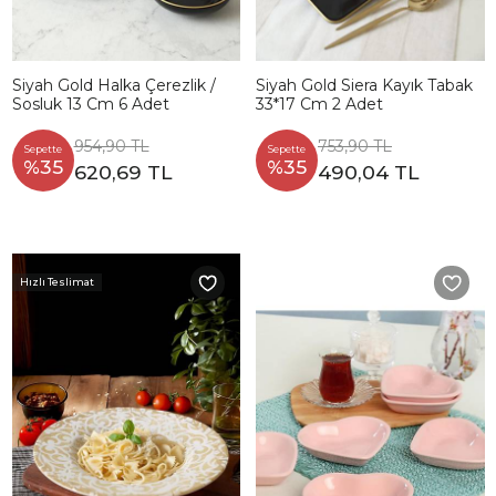
Siyah Gold Halka Çerezlik /
Siyah Gold Siera Kayık Tabak
Sosluk 13 Cm 6 Adet
33*17 Cm 2 Adet
954,90 TL
753,90 TL
Sepette
Sepette
%35
%35
620,69 TL
490,04 TL
Hızlı Teslimat