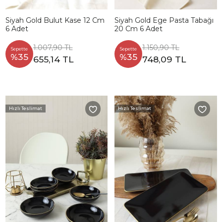
Siyah Gold Bulut Kase 12 Cm
Siyah Gold Ege Pasta Tabağı
6 Adet
20 Cm 6 Adet
1.007,90 TL
1.150,90 TL
Sepette
Sepette
%35
%35
655,14 TL
748,09 TL
Hızlı Teslimat
Hızlı Teslimat