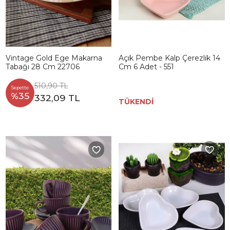
Vintage Gold Ege Makarna
Açık Pembe Kalp Çerezlik 14
Tabağı 28 Cm 22706
Cm 6 Adet - 551
510,90 TL
Sepette
%35
332,09 TL
TÜKENDİ