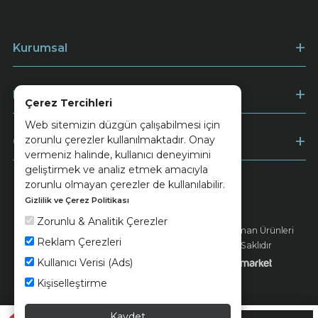
Kurumsal
Müşteri Hizmetleri
Çerez Tercihleri
Web sitemizin düzgün çalışabilmesi için
zorunlu çerezler kullanılmaktadır. Onay
Ödeme
vermeniz halinde, kullanıcı deneyimini
geliştirmek ve analiz etmek amacıyla
zorunlu olmayan çerezler de kullanılabilir.
Gizlilik ve Çerez Politikası
Keramika
Kvkk ve Çerez Politikası
Zorunlu & Analitik Çerezler
© 2026 Ünsa Madencilik Turizm Enerji Seramik Orman Ürünleri
Reklam Çerezleri
Elektrik Üretim San. ve Tic. A.Ş. - Tüm Hakları Saklıdır
Kullanıcı Verisi (Ads)
Kişiselleştirme
Kaydet