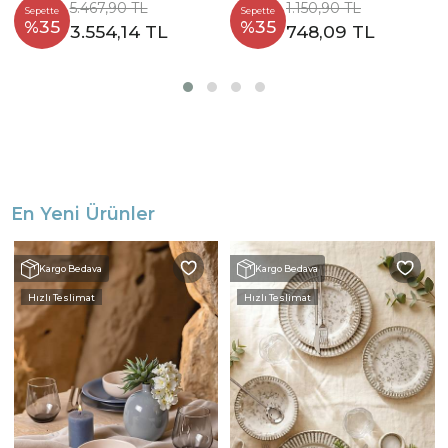
5.467,90 TL
1.150,90 TL
Sepette
Sepette
%35
%35
3.554,14 TL
748,09 TL
En Yeni Ürünler
Kargo Bedava
Kargo Bedava
Hızlı Teslimat
Hızlı Teslimat