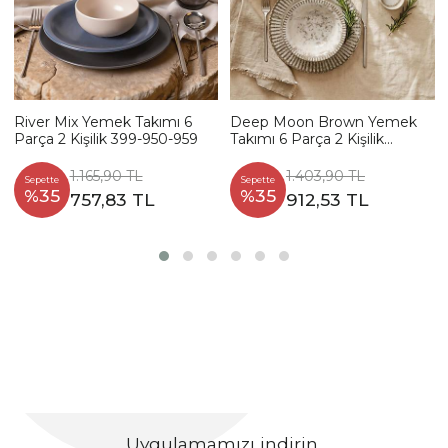
River Mix Yemek Takımı 6
Deep Moon Brown Yemek
Parça 2 Kişilik 399-950-959
Takımı 6 Parça 2 Kişilik
22880-88
1.165,90 TL
1.403,90 TL
Sepette
Sepette
%35
%35
757,83 TL
912,53 TL
Uygulamamızı indirin,