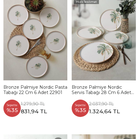
Hızlı Teslimat
Bronze Palmiye Nordic Pasta
Bronze Palmiye Nordic
Tabağı 22 Cm 6 Adet 22901
Servis Tabağı 28 Cm 6 Adet
22903
1.279,90 TL
2.037,90 TL
Sepette
Sepette
%35
%35
831,94 TL
1.324,64 TL