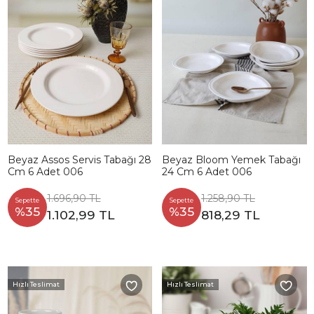
Beyaz Assos Servis Tabağı 28
Beyaz Bloom Yemek Tabağı
Cm 6 Adet 006
24 Cm 6 Adet 006
1.696,90 TL
1.258,90 TL
Sepette
Sepette
%35
%35
1.102,99 TL
818,29 TL
Hızlı Teslimat
Hızlı Teslimat