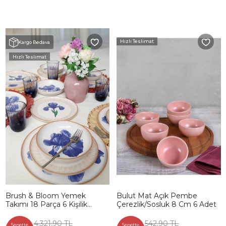
Hızlı Teslimat
Kargo Bedava
Hızlı Teslimat
Brush & Bloom Yemek
Bulut Mat Açık Pembe
Takımı 18 Parça 6 Kişilik
Çerezlik/Sosluk 8 Cm 6 Adet
22957-58
4.321,90 TL
542,90 TL
Sepette
Sepette