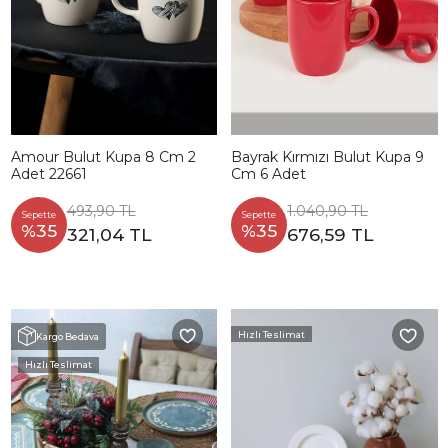
Amour Bulut Kupa 8 Cm 2
Bayrak Kırmızı Bulut Kupa 9
Adet 22661
Cm 6 Adet
493,90 TL
1.040,90 TL
Sepette
Sepette
%35
%35
321,04 TL
676,59 TL
Hızlı Teslimat
Kargo Bedava
Hızlı Teslimat