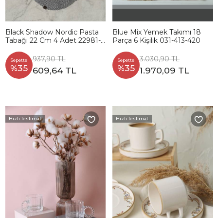
Black Shadow Nordic Pasta
Blue Mix Yemek Takımı 18
Tabağı 22 Cm 4 Adet 22981-
Parça 6 Kişilik 031-413-420
82
937,90 TL
3.030,90 TL
Sepette
Sepette
%35
%35
609,64 TL
1.970,09 TL
Hızlı Teslimat
Hızlı Teslimat