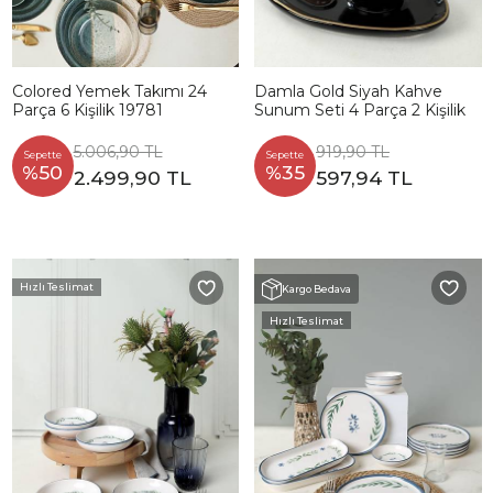
Colored Yemek Takımı 24
Damla Gold Siyah Kahve
Parça 6 Kişilik 19781
Sunum Seti 4 Parça 2 Kişilik
5.006,90 TL
919,90 TL
Sepette
Sepette
%50
%35
2.499,90 TL
597,94 TL
Hızlı Teslimat
Kargo Bedava
Hızlı Teslimat