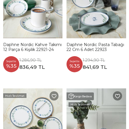
Daphne Nordic Kahve Takımı
Daphne Nordic Pasta Tabağı
12 Parça 6 Kişilik 22921-24
22 Cm 6 Adet 22923
1.286,90 TL
1.294,90 TL
Sepette
Sepette
%35
%35
836,49 TL
841,69 TL
Hızlı Teslimat
Kargo Bedava
Hızlı Teslimat