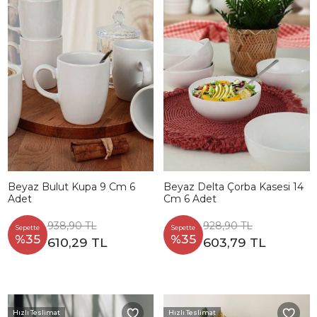
Beyaz Bulut Kupa 9 Cm 6
Beyaz Delta Çorba Kasesi 14
Adet
Cm 6 Adet
938,90 TL
928,90 TL
Sepette
Sepette
%35
%35
610,29 TL
603,79 TL
Hızlı Teslimat
Hızlı Teslimat