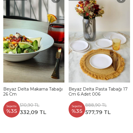
Beyaz Delta Makarna Tabağı
Beyaz Delta Pasta Tabağı 17
26 Cm
Cm 6 Adet 006
510,90 TL
888,90 TL
Sepette
Sepette
%35
%35
332,09 TL
577,79 TL