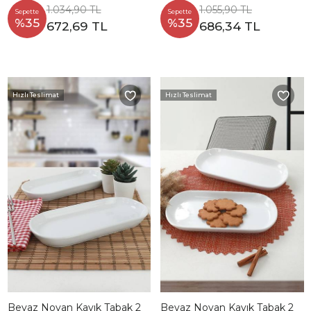
1.034,90 TL
1.055,90 TL
Sepette
Sepette
%35
%35
672,69 TL
686,34 TL
Hızlı Teslimat
Hızlı Teslimat
Beyaz Noyan Kayık Tabak 2
Beyaz Noyan Kayık Tabak 2