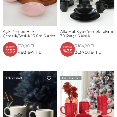
Açık Pembe Halka
Alfa Mat Siyah Yemek Takımı
Çerezlik/Sosluk 13 Cm 6 Adet
30 Parça 6 Kişilik
759,90 TL
5.184,90 TL
Sepette
Sepette
%35
%35
493,94 TL
3.370,19 TL
Hızlı Teslimat
Hızlı Teslimat