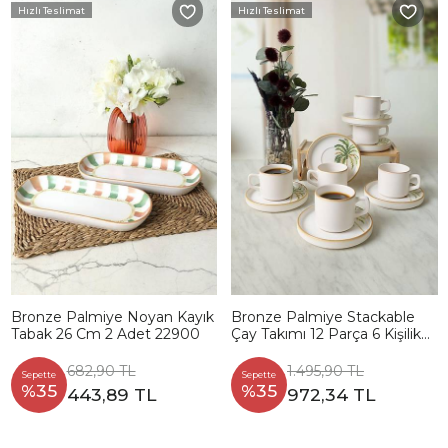
Hızlı Teslimat
Hızlı Teslimat
Bronze Palmiye Noyan Kayık
Bronze Palmiye Stackable
Tabak 26 Cm 2 Adet 22900
Çay Takımı 12 Parça 6 Kişilik
22902-03
682,90 TL
1.495,90 TL
Sepette
Sepette
%35
%35
443,89 TL
972,34 TL