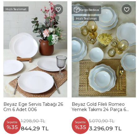
Hızlı Teslimat
Kargo Bedava
Hızlı Teslimat
Beyaz Ege Servis Tabağı 26
Beyaz Gold Fileli Romeo
Cm 6 Adet 006
Yemek Takımı 24 Parça 6
Kişilik
1.298,90 TL
5.070,90 TL
Sepette
Sepette
%35
%35
844,29 TL
3.296,09 TL