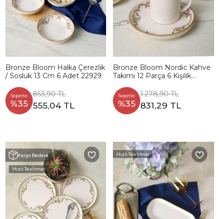
Bronze Bloom Halka Çerezlik
Bronze Bloom Nordic Kahve
/ Sosluk 13 Cm 6 Adet 22929
Takımı 12 Parça 6 Kişilik
22928-29
853,90 TL
1.278,90 TL
Sepette
Sepette
%35
%35
555,04 TL
831,29 TL
Hızlı Teslimat
Kargo Bedava
Hızlı Teslimat