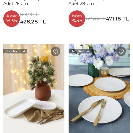
Adet 26 Cm
Adet 28 Cm
658,90 TL
Sepette
Sepette
471,18 TL
724,90 TL
%35
%35
428,28 TL
Hızlı Teslimat
Hızlı Teslimat