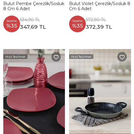
Bulut Pembe Çerezlik/Sosluk
Bulut Violet Çerezlik/Sosluk 8
8 Cm 6 Adet
Cm 6 Adet
534,90 TL
572,90 TL
Sepette
Sepette
%35
%35
347,69 TL
372,39 TL
Hızlı Teslimat
Hızlı Teslimat