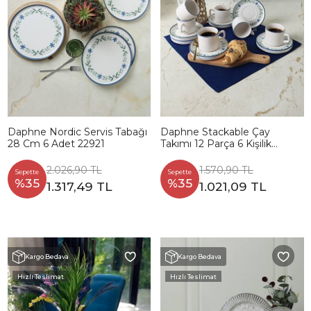
Daphne Nordic Servis Tabağı
Daphne Stackable Çay
28 Cm 6 Adet 22921
Takımı 12 Parça 6 Kişilik
22921-24
2.026,90 TL
1.570,90 TL
Sepette
Sepette
%35
%35
1.317,49 TL
1.021,09 TL
Kargo Bedava
Kargo Bedava
Hızlı Teslimat
Hızlı Teslimat