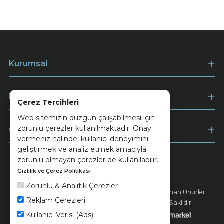
Kurumsal
Müşteri Hizmetleri
Çerez Tercihleri
Web sitemizin düzgün çalışabilmesi için
zorunlu çerezler kullanılmaktadır. Onay
Ödeme
vermeniz halinde, kullanıcı deneyimini
geliştirmek ve analiz etmek amacıyla
zorunlu olmayan çerezler de kullanılabilir.
Gizlilik ve Çerez Politikası
Keramika
Kvkk ve Çerez Politikası
Zorunlu & Analitik Çerezler
© 2026 Ünsa Madencilik Turizm Enerji Seramik Orman Ürünleri
Reklam Çerezleri
Elektrik Üretim San. ve Tic. A.Ş. - Tüm Hakları Saklıdır
Kullanıcı Verisi (Ads)