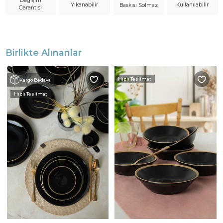
Değişim
Yıkanabilir
Kullanılabilir
Baskısı Solmaz
Garantisi
Birlikte Alınanlar
Hızlı Teslimat
Kargo Bedava
Hızlı Teslimat