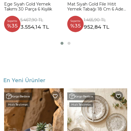
Ege Siyah Gold Yemek
Mat Siyah Gold File Hitit
Takımı 30 Parça 6 Kişilik
Yemek Tabağı 18 Cm 6 Adet
- 956
5.467,90 TL
1.465,90 TL
Sepette
Sepette
%35
%35
3.554,14 TL
952,84 TL
En Yeni Ürünler
Kargo Bedava
Kargo Bedava
Hızlı Teslimat
Hızlı Teslimat