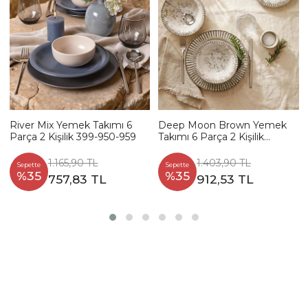
River Mix Yemek Takımı 6
Deep Moon Brown Yemek
Parça 2 Kişilik 399-950-959
Takımı 6 Parça 2 Kişilik
22880-88
1.165,90 TL
1.403,90 TL
Sepette
Sepette
%35
%35
757,83 TL
912,53 TL