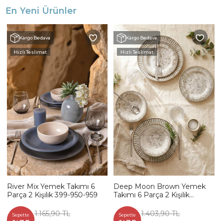
En Yeni Ürünler
Kargo Bedava
Kargo Bedava
Hızlı Teslimat
Hızlı Teslimat
River Mix Yemek Takımı 6
Deep Moon Brown Yemek
Parça 2 Kişilik 399-950-959
Takımı 6 Parça 2 Kişilik
22880-88
1.165,90 TL
1.403,90 TL
Sepette
Sepette