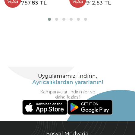
%35
%35
757,83 TL
912,53 TL
Uygulamamızı indirin,
Ayrıcalıklardan yararlanın!
Kampanyalar, indirimler ve
daha fazlası!
Sosyal Medyada