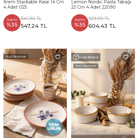
Krem Stackable Kase 14 Cm
Lemon Nordic Pasta Tabağı
4 Adet 025
22 Cm 4 Adet 22090
841,90 TL
929,90 TL
Sepette
Sepette
%35
%35
547,24 TL
604,43 TL
Hızlı Teslimat
Kargo Bedava
Hızlı Teslimat