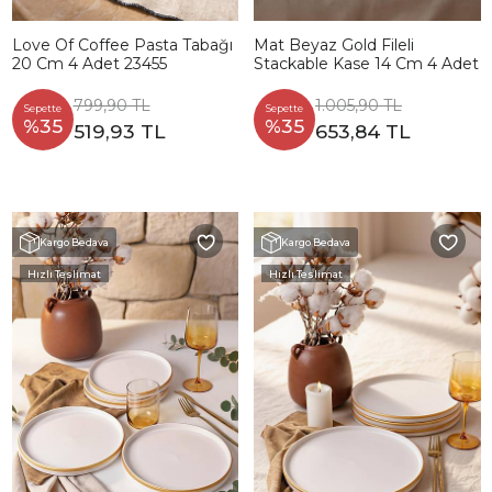
Love Of Coffee Pasta Tabağı
Mat Beyaz Gold Fileli
20 Cm 4 Adet 23455
Stackable Kase 14 Cm 4 Adet
799,90 TL
1.005,90 TL
Sepette
Sepette
%35
%35
519,93 TL
653,84 TL
Kargo Bedava
Kargo Bedava
Hızlı Teslimat
Hızlı Teslimat