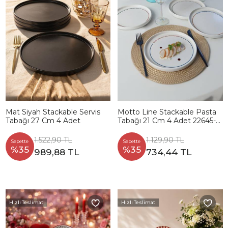
Mat Siyah Stackable Servis
Motto Line Stackable Pasta
Tabağı 27 Cm 4 Adet
Tabağı 21 Cm 4 Adet 22645-
22731-35-36
1.522,90 TL
1.129,90 TL
Sepette
Sepette
%35
%35
989,88 TL
734,44 TL
Hızlı Teslimat
Hızlı Teslimat