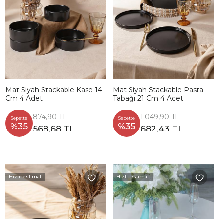
Mat Siyah Stackable Kase 14
Mat Siyah Stackable Pasta
Cm 4 Adet
Tabağı 21 Cm 4 Adet
874,90 TL
1.049,90 TL
Sepette
Sepette
%35
%35
568,68 TL
682,43 TL
Hızlı Teslimat
Hızlı Teslimat