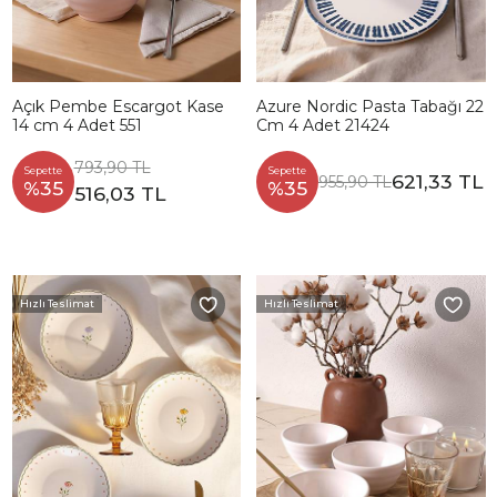
Açık Pembe Escargot Kase
Azure Nordic Pasta Tabağı 22
14 cm 4 Adet 551
Cm 4 Adet 21424
793,90 TL
Sepette
Sepette
621,33 TL
955,90 TL
%35
%35
516,03 TL
Hızlı Teslimat
Hızlı Teslimat