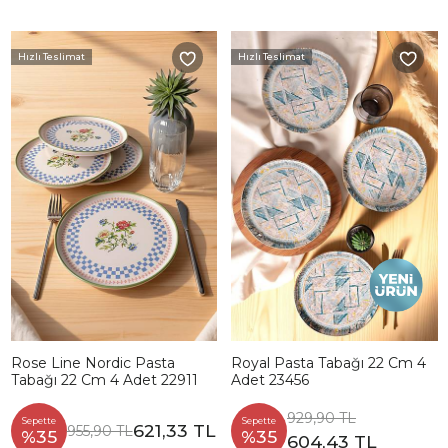
Hızlı Teslimat
Hızlı Teslimat
Rose Line Nordic Pasta
Royal Pasta Tabağı 22 Cm 4
Tabağı 22 Cm 4 Adet 22911
Adet 23456
929,90 TL
Sepette
Sepette
621,33 TL
955,90 TL
%35
%35
604,43 TL