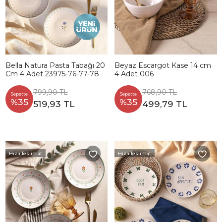
Bella Natura Pasta Tabağı 20
Beyaz Escargot Kase 14 cm
Cm 4 Adet 23975-76-77-78
4 Adet 006
799,90 TL
768,90 TL
Sepette
Sepette
%35
%35
519,93 TL
499,79 TL
Hızlı Teslimat
Hızlı Teslimat