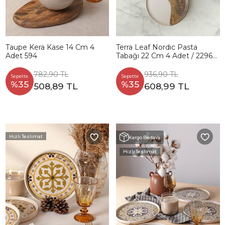
Taupe Kera Kase 14 Cm 4
Terra Leaf Nordıc Pasta
Adet 594
Tabağı 22 Cm 4 Adet / 22969-
70
782,90 TL
936,90 TL
Sepette
Sepette
%35
%35
508,89 TL
608,99 TL
Hızlı Teslimat
Kargo Bedava
Hızlı Teslimat