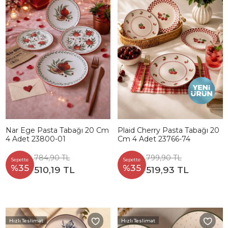
Nar Ege Pasta Tabağı 20 Cm
Plaid Cherry Pasta Tabağı 20
4 Adet 23800-01
Cm 4 Adet 23766-74
784,90 TL
799,90 TL
Sepette
Sepette
%35
%35
510,19 TL
519,93 TL
Hızlı Teslimat
Hızlı Teslimat