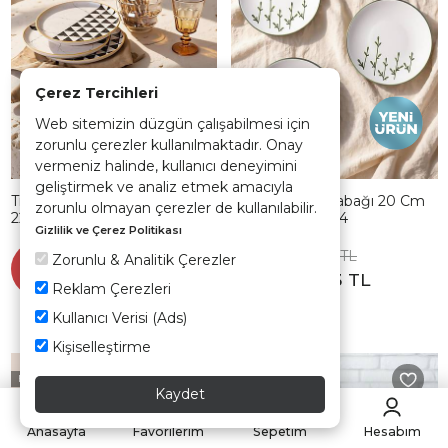
Çerez Tercihleri
Web sitemizin düzgün çalışabilmesi için
zorunlu çerezler kullanılmaktadır. Onay
vermeniz halinde, kullanıcı deneyimini
geliştirmek ve analiz etmek amacıyla
Trigon Nordic Pasta Tabağı
Verdea Pasta Tabağı 20 Cm
zorunlu olmayan çerezler de kullanılabilir.
22 Cm 4 Adet 18767
4 Adet 23682-84
Gizlilik ve Çerez Politikası
955,90 TL
799,90 TL
Zorunlu & Analitik Çerezler
Sepette
Sepette
%32
%35
647,33 TL
519,93 TL
Reklam Çerezleri
Kullanıcı Verisi (Ads)
Kişiselleştirme
Hızlı Teslimat
Hızlı Teslimat
Kaydet
Anasayfa
Favorilerim
Sepetim
Hesabım