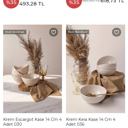
618,73 TL
951,90 TL
%35
%35
493,28 TL
Hızlı Teslimat
Hızlı Teslimat
Krem Escargot Kase 14 Cm 4
Krem Kera Kase 14 Cm 4
Adet 030
Adet 036