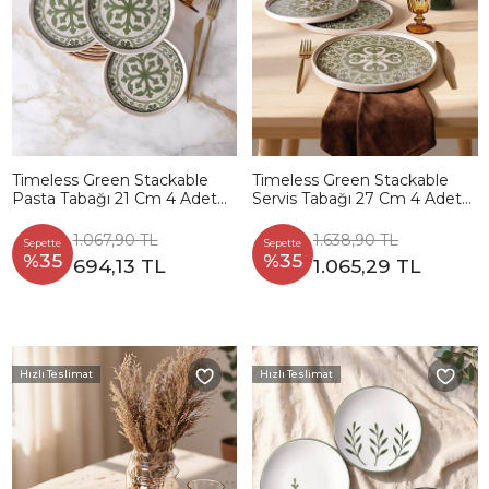
Timeless Green Stackable
Timeless Green Stackable
Pasta Tabağı 21 Cm 4 Adet
Servis Tabağı 27 Cm 4 Adet
21974
21975
1.067,90 TL
1.638,90 TL
Sepette
Sepette
%35
%35
694,13 TL
1.065,29 TL
Hızlı Teslimat
Hızlı Teslimat