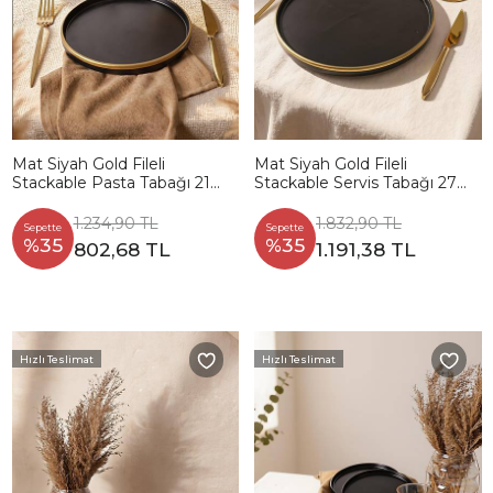
Mat Siyah Gold Fileli
Mat Siyah Gold Fileli
Stackable Pasta Tabağı 21
Stackable Servis Tabağı 27
Cm 4 Adet
Cm 4 Adet
1.234,90 TL
1.832,90 TL
Sepette
Sepette
%35
%35
802,68 TL
1.191,38 TL
Hızlı Teslimat
Hızlı Teslimat