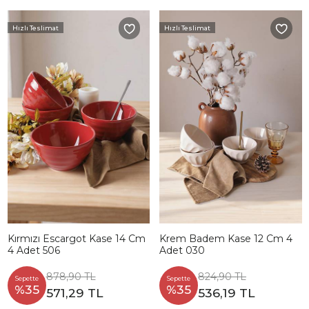
Hızlı Teslimat
Hızlı Teslimat
Kırmızı Escargot Kase 14 Cm
Krem Badem Kase 12 Cm 4
4 Adet 506
Adet 030
878,90 TL
824,90 TL
Sepette
Sepette
%35
%35
571,29 TL
536,19 TL