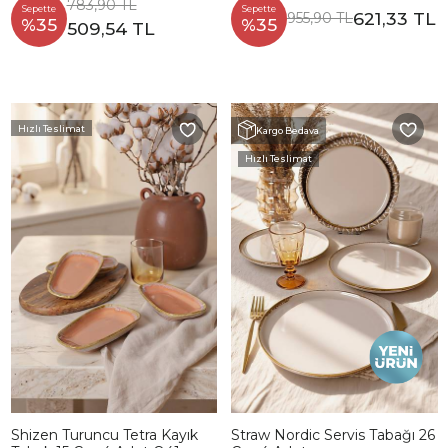
783,90 TL
Sepette
Sepette
621,33 TL
955,90 TL
%35
%35
509,54 TL
Hızlı Teslimat
Kargo Bedava
Hızlı Teslimat
Shizen Turuncu Tetra Kayık
Straw Nordic Servis Tabağı 26