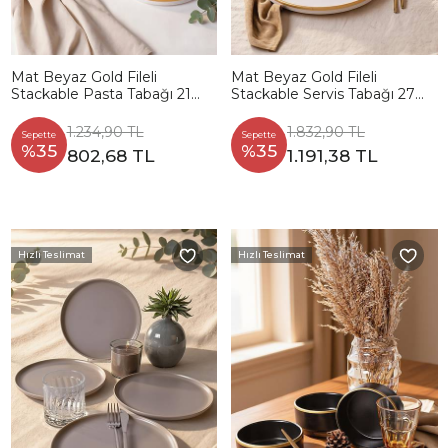
Mat Beyaz Gold Fileli
Mat Beyaz Gold Fileli
Stackable Pasta Tabağı 21
Stackable Servis Tabağı 27
Cm 4 Adet
Cm 4 Adet
1.234,90 TL
1.832,90 TL
Sepette
Sepette
%35
%35
802,68 TL
1.191,38 TL
Hızlı Teslimat
Hızlı Teslimat