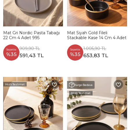
Mat Gri Nordic Pasta Tabağı
Mat Siyah Gold Fileli
22 Cm 4 Adet 995
Stackable Kase 14 Cm 4 Adet
909,90 TL
1.005,90 TL
Sepette
Sepette
%35
%35
591,43 TL
653,83 TL
Hızlı Teslimat
Kargo Bedava
Hızlı Teslimat