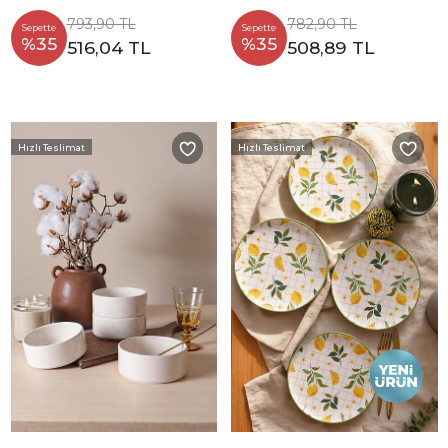
793,90 TL
782,90 TL
Sepette
Sepette
%35
%35
516,04 TL
508,89 TL
Hızlı Teslimat
Hızlı Teslimat