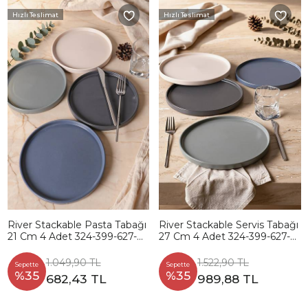
Hızlı Teslimat
Hızlı Teslimat
River Stackable Pasta Tabağı
River Stackable Servis Tabağı
21 Cm 4 Adet 324-399-627-
27 Cm 4 Adet 324-399-627-
950
950
1.049,90 TL
1.522,90 TL
Sepette
Sepette
%35
%35
682,43 TL
989,88 TL