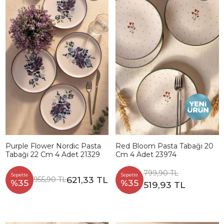
Purple Flower Nordic Pasta
Red Bloom Pasta Tabağı 20
Tabağı 22 Cm 4 Adet 21329
Cm 4 Adet 23974
799,90 TL
Sepette
Sepette
621,33 TL
955,90 TL
%35
%35
519,93 TL