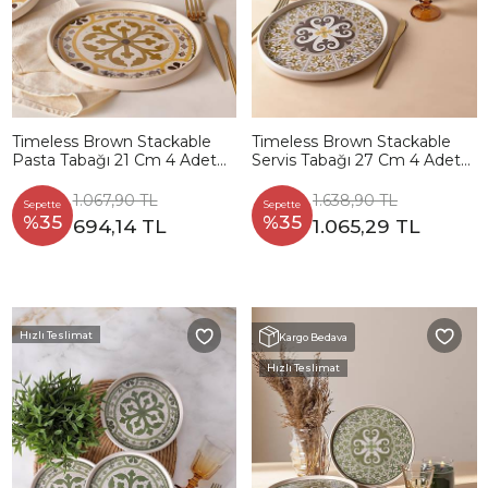
Timeless Brown Stackable
Timeless Brown Stackable
Pasta Tabağı 21 Cm 4 Adet
Servis Tabağı 27 Cm 4 Adet
21972
21973
1.067,90 TL
1.638,90 TL
Sepette
Sepette
%35
%35
694,14 TL
1.065,29 TL
Hızlı Teslimat
Kargo Bedava
Hızlı Teslimat