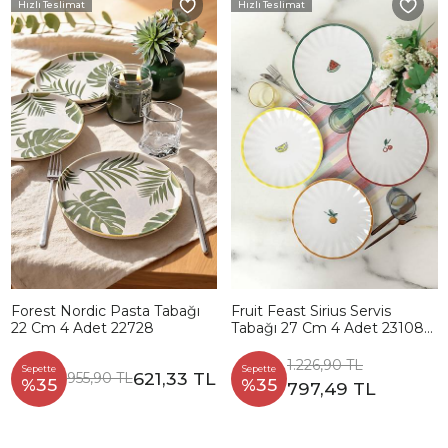
Hızlı Teslimat
Hızlı Teslimat
Forest Nordic Pasta Tabağı
Fruit Feast Sirius Servis
22 Cm 4 Adet 22728
Tabağı 27 Cm 4 Adet 23108-
09-10-11
1.226,90 TL
Sepette
Sepette
621,33 TL
955,90 TL
%35
%35
797,49 TL