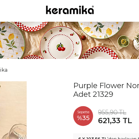
ika
Purple Flower No
Adet 21329
955,90 TL
Sepette
%35
621,33 TL