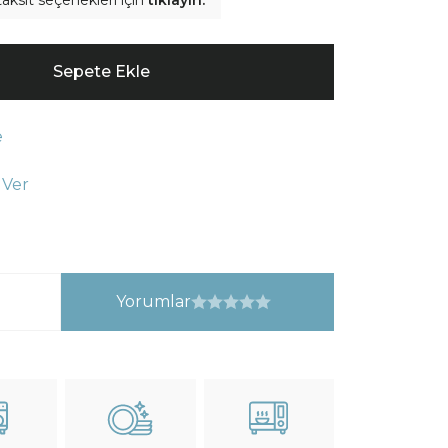
aksit seçenekleri için
tıklayın.
Sepete Ekle
e
 Ver
Yorumlar