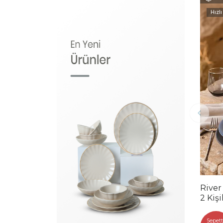
Hızlı
River
2 Kiş
Sepett