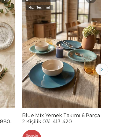
Hızlı Teslimat
Hızlı Teslimat
Blue Mix Yemek Takımı 6 Parça
Noble Mix 
2880-
2 Kişilik 031-413-420
Parça 2 Kiş
Sepette
Sepette