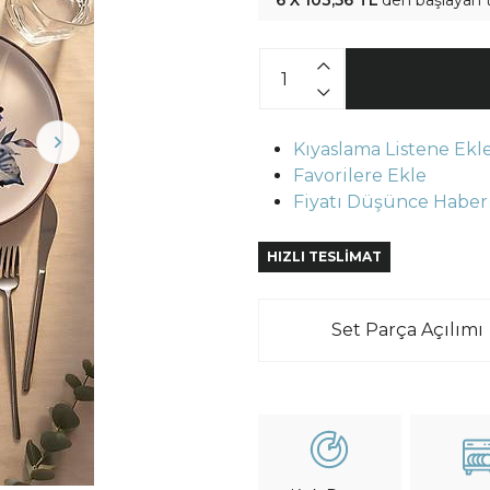
6 X 103,56 TL
'den başlayan t
Kıyaslama Listene Ekl
Favorilere Ekle
Fiyatı Düşünce Haber
HIZLI TESLİMAT
Set Parça Açılımı