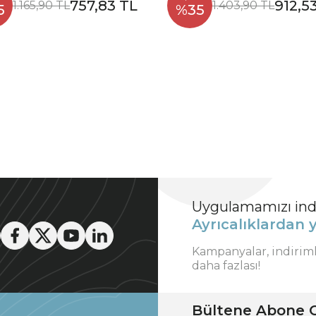
757,83 TL
912,5
1.165,90 TL
1.403,90 TL
5
%35
Uygulamamızı indi
Ayrıcalıklardan y
Kampanyalar, indirim
daha fazlası!
Bültene Abone O