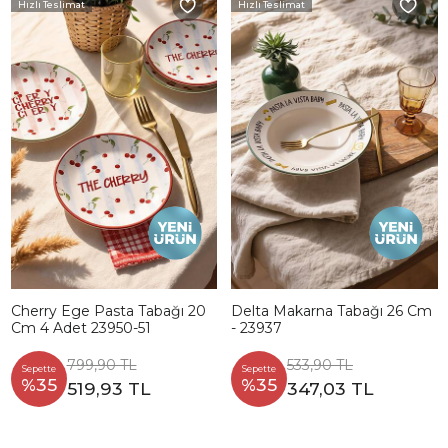
Hızlı Teslimat
Hızlı Teslimat
Cherry Ege Pasta Tabağı 20
Delta Makarna Tabağı 26 Cm
Cm 4 Adet 23950-51
- 23937
799,90 TL
533,90 TL
Sepette
Sepette
%35
%35
519,93 TL
347,03 TL