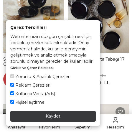
Çerez Tercihleri
Web sitemizin düzgün çalışabilmesi için
zorunlu çerezler kullanılmaktadır. Onay
vermeniz halinde, kullanıcı deneyimini
geliştirmek ve analiz etmek amacıyla
Siyah Assos Pasta Tabağı 22
Siyah Delta Pasta Tabağı 17
zorunlu olmayan çerezler de kullanılabilir.
Cm 6 Adet 650
Cm 6 Adet 650
Gizlilik ve Çerez Politikası
1.065,90 TL
888,90 TL
Zorunlu & Analitik Çerezler
Sepette
Sepette
%35
%35
692,84 TL
577,79 TL
Reklam Çerezleri
Kullanıcı Verisi (Ads)
Kişiselleştirme
Hızlı Teslimat
Hızlı Teslimat
Kaydet
Anasayfa
Favorilerim
Sepetim
Hesabım