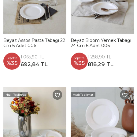
Beyaz Assos Pasta Tabağı 22
Beyaz Bloom Yemek Tabağı
Cm 6 Adet 006
24 Cm 6 Adet 006
1.065,90 TL
1.258,90 TL
Sepette
Sepette
%35
%35
692,84 TL
818,29 TL
Hızlı Teslimat
Hızlı Teslimat