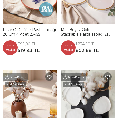
Love Of Coffee Pasta Tabağı
Mat Beyaz Gold Fileli
20 Cm 4 Adet 23455
Stackable Pasta Tabağı 21
Cm 4 Adet
799,90 TL
1.234,90 TL
Sepette
Sepette
%35
%35
519,93 TL
802,68 TL
Kargo Bedava
Kargo Bedava
Hızlı Teslimat
Hızlı Teslimat