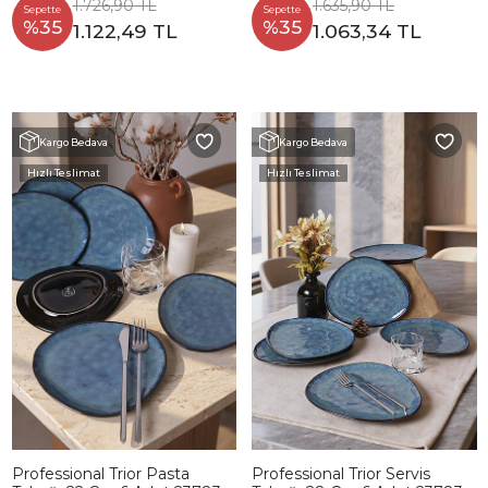
1.726,90 TL
1.635,90 TL
Sepette
Sepette
%35
%35
1.122,49 TL
1.063,34 TL
Kargo Bedava
Kargo Bedava
Hızlı Teslimat
Hızlı Teslimat
Professional Trior Pasta
Professional Trior Servis