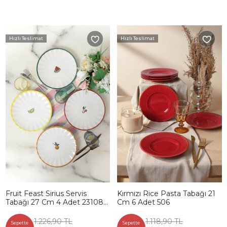
Hızlı Teslimat
Hızlı Teslimat
Fruit Feast Sirius Servis
Kırmızı Rice Pasta Tabağı 21
Tabağı 27 Cm 4 Adet 23108-
Cm 6 Adet 506
09-10-11
1.226,90 TL
1.118,90 TL
Sepette
Sepette