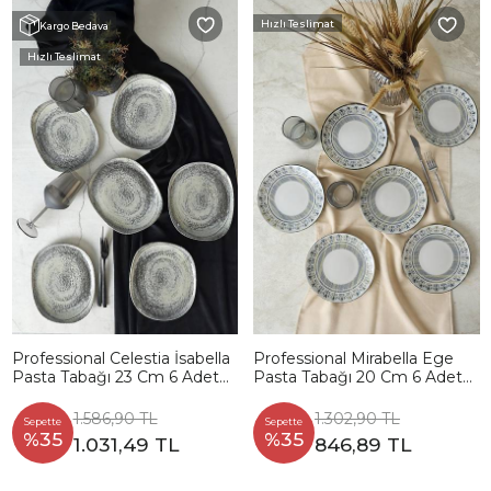
Hızlı Teslimat
Kargo Bedava
Hızlı Teslimat
Professional Celestia İsabella
Professional Mirabella Ege
Pasta Tabağı 23 Cm 6 Adet
Pasta Tabağı 20 Cm 6 Adet
23340
23471
1.586,90 TL
1.302,90 TL
Sepette
Sepette
%35
%35
1.031,49 TL
846,89 TL