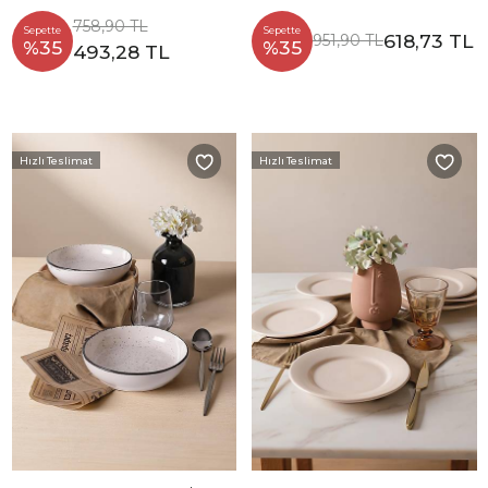
758,90 TL
Sepette
Sepette
618,73 TL
951,90 TL
%35
%35
493,28 TL
Hızlı Teslimat
Hızlı Teslimat