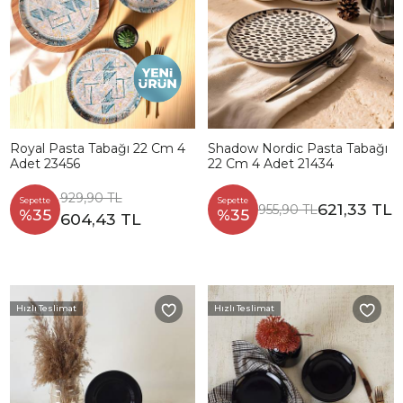
Royal Pasta Tabağı 22 Cm 4
Shadow Nordic Pasta Tabağı
Adet 23456
22 Cm 4 Adet 21434
929,90 TL
Sepette
Sepette
621,33 TL
955,90 TL
%35
%35
604,43 TL
Hızlı Teslimat
Hızlı Teslimat