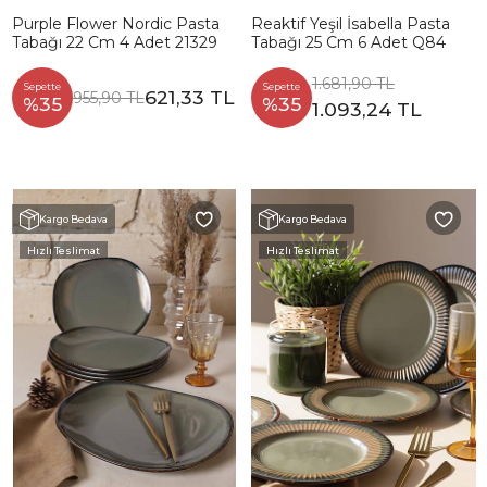
Purple Flower Nordic Pasta
Reaktif Yeşil İsabella Pasta
Tabağı 22 Cm 4 Adet 21329
Tabağı 25 Cm 6 Adet Q84
1.681,90 TL
Sepette
Sepette
621,33 TL
955,90 TL
%35
%35
1.093,24 TL
Kargo Bedava
Kargo Bedava
Hızlı Teslimat
Hızlı Teslimat