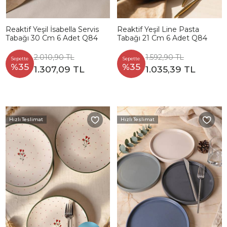
Reaktif Yeşil İsabella Servis
Reaktif Yeşil Line Pasta
Tabağı 30 Cm 6 Adet Q84
Tabağı 21 Cm 6 Adet Q84
2.010,90 TL
1.592,90 TL
Sepette
Sepette
%35
%35
1.307,09 TL
1.035,39 TL
Hızlı Teslimat
Hızlı Teslimat