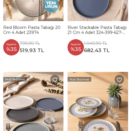
Red Bloom Pasta Tabağı 20
River Stackable Pasta Tabağı
Cm 4 Adet 23974
21 Cm 4 Adet 324-399-627-
950
799,90 TL
1.049,90 TL
Sepette
Sepette
%35
%35
519,93 TL
682,43 TL
Hızlı Teslimat
Hızlı Teslimat