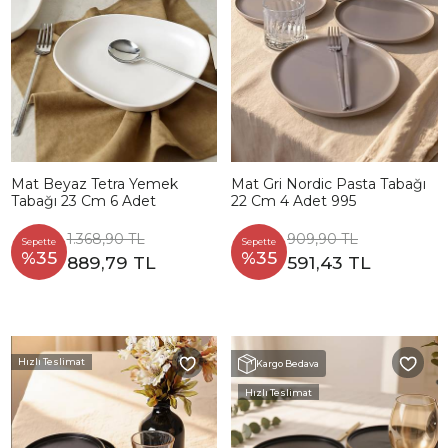
Mat Beyaz Tetra Yemek
Mat Gri Nordic Pasta Tabağı
Tabağı 23 Cm 6 Adet
22 Cm 4 Adet 995
1.368,90 TL
909,90 TL
Sepette
Sepette
%35
%35
889,79 TL
591,43 TL
Hızlı Teslimat
Kargo Bedava
Hızlı Teslimat