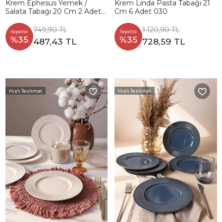
Krem Ephesus Yemek /
Krem Linda Pasta Tabağı 21
Salata Tabağı 20 Cm 2 Adet
Cm 6 Adet 030
23381
749,90 TL
1.120,90 TL
Sepette
Sepette
%35
%35
487,43 TL
728,59 TL
Hızlı Teslimat
Hızlı Teslimat