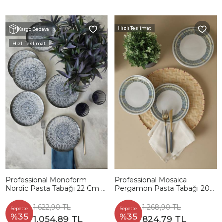
Hızlı Teslimat
Kargo Bedava
Hızlı Teslimat
Professional Monoform
Professional Mosaica
Nordic Pasta Tabağı 22 Cm 6
Pergamon Pasta Tabağı 20
Adet 23341
Cm 6 Adet 22825
1.622,90 TL
1.268,90 TL
Sepette
Sepette
%35
%35
1.054,89 TL
824,79 TL