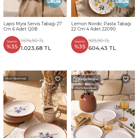
Lapis Myra Servis Tabağı 27
Lemon Nordic Pasta Tabağı
Cm 6 Adet Q08
22 Cm 4 Adet 22090
1.574,90 TL
929,90 TL
Sepette
Sepette
%35
%35
1.023,68 TL
604,43 TL
Hızlı Teslimat
Kargo Bedava
Hızlı Teslimat