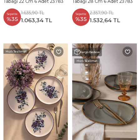
Tabağı 22 Cm 6 Adet 23783
Tabağı 28 Cm 6 Adet 23783
1.635,90 TL
2.357,90 TL
Sepette
Sepette
%35
%35
1.063,34 TL
1.532,64 TL
Hızlı Teslimat
Kargo Bedava
Hızlı Teslimat