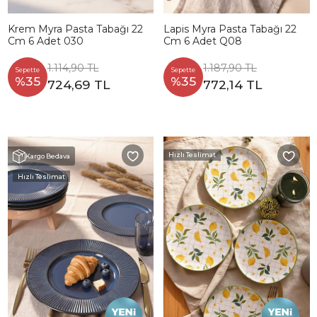
Krem Myra Pasta Tabağı 22
Lapis Myra Pasta Tabağı 22
Cm 6 Adet 030
Cm 6 Adet Q08
1.114,90 TL
1.187,90 TL
Sepette
Sepette
%35
%35
724,69 TL
772,14 TL
Hızlı Teslimat
Kargo Bedava
Hızlı Teslimat