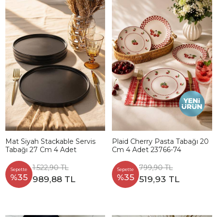
Mat Siyah Stackable Servis
Plaid Cherry Pasta Tabağı 20
Tabağı 27 Cm 4 Adet
Cm 4 Adet 23766-74
1.522,90 TL
799,90 TL
Sepette
Sepette
%35
%35
989,88 TL
519,93 TL