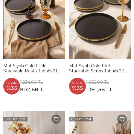
Mat Siyah Gold Fileli
Mat Siyah Gold Fileli
Stackable Pasta Tabağı 21
Stackable Servis Tabağı 27
Cm 4 Adet
Cm 4 Adet
1.234,90 TL
1.832,90 TL
Sepette
Sepette
%35
%35
802,68 TL
1.191,38 TL
Hızlı Teslimat
Hızlı Teslimat