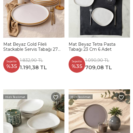
Mat Beyaz Gold Fileli
Mat Beyaz Tetra Pasta
Stackable Servis Tabağı 27
Tabağı 23 Cm 6 Adet
Cm 4 Adet
1.832,90 TL
1.090,90 TL
Sepette
Sepette
%35
%35
1.191,38 TL
709,08 TL
Hızlı Teslimat
Hızlı Teslimat