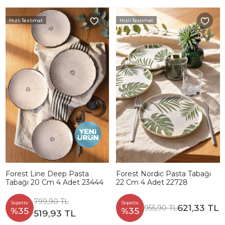
Hızlı Teslimat
Hızlı Teslimat
Forest Line Deep Pasta
Forest Nordic Pasta Tabağı
Tabağı 20 Cm 4 Adet 23444
22 Cm 4 Adet 22728
799,90 TL
Sepette
Sepette
621,33 TL
955,90 TL
%35
%35
519,93 TL