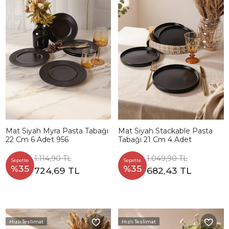
Mat Siyah Myra Pasta Tabağı
Mat Siyah Stackable Pasta
22 Cm 6 Adet 956
Tabağı 21 Cm 4 Adet
1.114,90 TL
1.049,90 TL
Sepette
Sepette
%35
%35
724,69 TL
682,43 TL
Hızlı Teslimat
Hızlı Teslimat