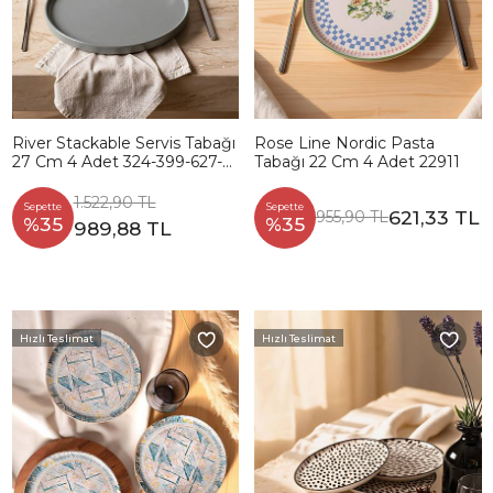
River Stackable Servis Tabağı
Rose Line Nordic Pasta
27 Cm 4 Adet 324-399-627-
Tabağı 22 Cm 4 Adet 22911
950
1.522,90 TL
Sepette
Sepette
621,33 TL
955,90 TL
%35
%35
989,88 TL
Hızlı Teslimat
Hızlı Teslimat