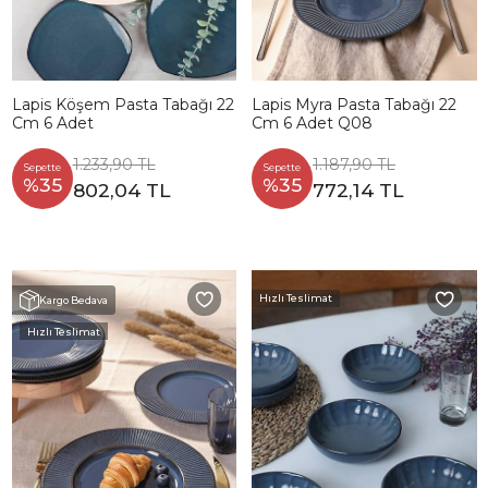
Lapis Köşem Pasta Tabağı 22
Lapis Myra Pasta Tabağı 22
Cm 6 Adet
Cm 6 Adet Q08
1.233,90 TL
1.187,90 TL
Sepette
Sepette
%35
%35
802,04 TL
772,14 TL
Hızlı Teslimat
Kargo Bedava
Hızlı Teslimat