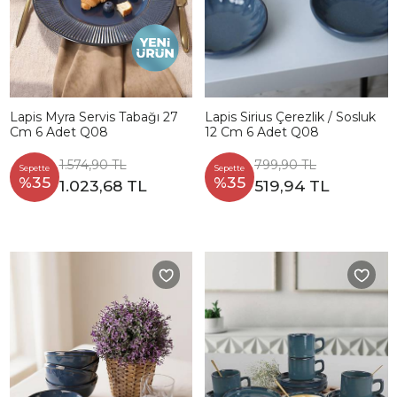
Lapis Myra Servis Tabağı 27
Lapis Sirius Çerezlik / Sosluk
Cm 6 Adet Q08
12 Cm 6 Adet Q08
1.574,90 TL
799,90 TL
Sepette
Sepette
%35
%35
1.023,68 TL
519,94 TL