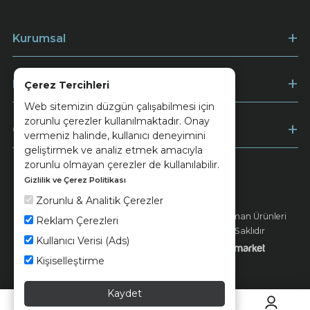
Kurumsal
Müşteri Hizmetleri
Çerez Tercihleri
Web sitemizin düzgün çalışabilmesi için
zorunlu çerezler kullanılmaktadır. Onay
Ödeme
vermeniz halinde, kullanıcı deneyimini
geliştirmek ve analiz etmek amacıyla
zorunlu olmayan çerezler de kullanılabilir.
Gizlilik ve Çerez Politikası
Keramika
Kvkk ve Çerez Politikası
Zorunlu & Analitik Çerezler
© 2026 Ünsa Madencilik Turizm Enerji Seramik Orman Ürünleri
Reklam Çerezleri
Elektrik Üretim San. ve Tic. A.Ş. - Tüm Hakları Saklıdır
Kullanıcı Verisi (Ads)
Kişiselleştirme
Kaydet