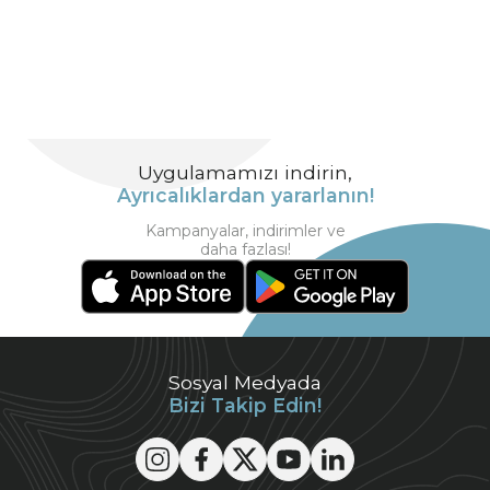
Uygulamamızı indirin,
Ayrıcalıklardan yararlanın!
Kampanyalar, indirimler ve
daha fazlası!
Sosyal Medyada
Bizi Takip Edin!