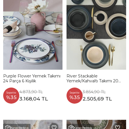
Purple Flower Yemek Takımı
River Stackable
24 Parça 6 Kişilik
Yemek/Kahvaltı Takımı 20
Parça 4 Kişilik - 817639
4.873,90 TL
3.854,90 TL
Sepette
Sepette
%35
%35
3.168,04 TL
2.505,69 TL
Kargo Bedava
Kargo Bedava