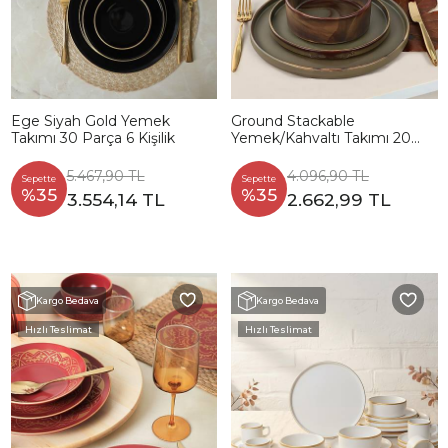
Ege Siyah Gold Yemek
Ground Stackable
Takımı 30 Parça 6 Kişilik
Yemek/Kahvaltı Takımı 20
Parça 4 Kişilik
5.467,90 TL
4.096,90 TL
Sepette
Sepette
%35
%35
3.554,14 TL
2.662,99 TL
Kargo Bedava
Kargo Bedava
Hızlı Teslimat
Hızlı Teslimat