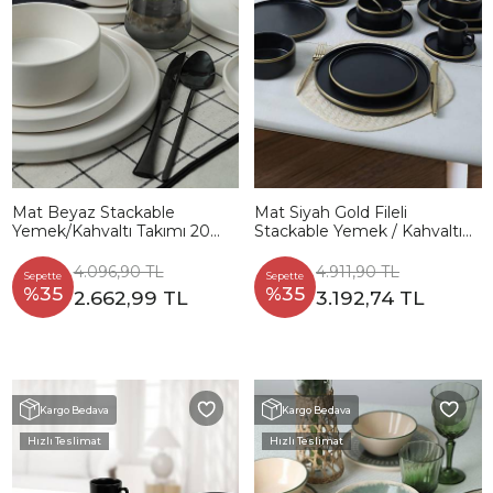
Mat Beyaz Stackable
Mat Siyah Gold Fileli
Yemek/Kahvaltı Takımı 20
Stackable Yemek / Kahvaltı
Parça 4 Kişilik
Takımı 20 Parça 4 Kişilik
4.096,90 TL
4.911,90 TL
Sepette
Sepette
%35
%35
2.662,99 TL
3.192,74 TL
Kargo Bedava
Kargo Bedava
Hızlı Teslimat
Hızlı Teslimat