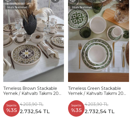
Hızlı Teslimat
Hızlı Teslimat
Timeless Brown Stackable
Timeless Green Stackable
Yemek / Kahvaltı Takımı 20
Yemek / Kahvaltı Takımı 20
Parça 4 Kişilik 21972-73
Parça 4 Kişilik 21974-75
4.203,90 TL
4.203,90 TL
Sepette
Sepette
%35
%35
2.732,54 TL
2.732,54 TL