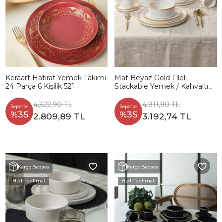
Keraart Hatırat Yemek Takımı
Mat Beyaz Gold Fileli
24 Parça 6 Kişilik 521
Stackable Yemek / Kahvaltı
Takımı 20 Parça 4 Kişilik
4.322,90 TL
4.911,90 TL
Sepette
Sepette
%35
%35
2.809,89 TL
3.192,74 TL
Kargo Bedava
Kargo Bedava
Hızlı Teslimat
Hızlı Teslimat