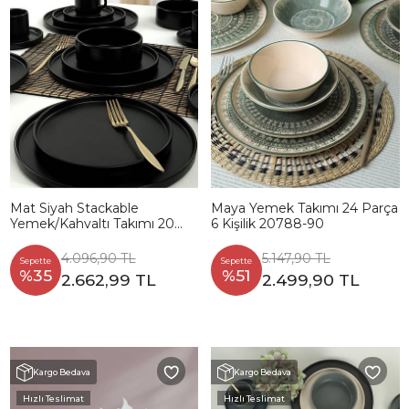
Mat Siyah Stackable
Maya Yemek Takımı 24 Parça
Yemek/Kahvaltı Takımı 20
6 Kişilik 20788-90
Parça 4 Kişilik
4.096,90 TL
5.147,90 TL
Sepette
Sepette
%35
%51
2.662,99 TL
2.499,90 TL
Kargo Bedava
Kargo Bedava
Hızlı Teslimat
Hızlı Teslimat