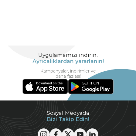
Uygulamamızı indirin,
Ayrıcalıklardan yararlanın!
Kampanyalar, indirimler ve
daha fazlası!
Sosyal Medyada
Bizi Takip Edin!