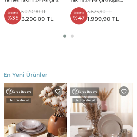
Yemek Takımı 24 Parça 6
Takımı 24 Parça 6 Kişilik
Kişilik
18938 -39-40-41-42-43-68
5.070,90 TL
3.826,90 TL
Sepette
Sepette
%35
%47
3.296,09 TL
1.999,90 TL
En Yeni Ürünler
Kargo Bedava
Kargo Bedava
Hızlı Teslimat
Hızlı Teslimat