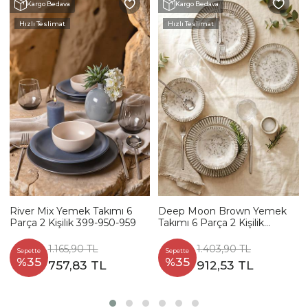
Kargo Bedava
Kargo Bedava
Hızlı Teslimat
Hızlı Teslimat
River Mix Yemek Takımı 6
Deep Moon Brown Yemek
Parça 2 Kişilik 399-950-959
Takımı 6 Parça 2 Kişilik
22880-88
1.165,90 TL
1.403,90 TL
Sepette
Sepette
%35
%35
757,83 TL
912,53 TL