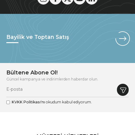
Bayilik ve Toptan Satış
Bültene Abone Ol!
Güncel kampanya ve indirimlerden haberdar olun.
KVKK Politikası'nı
okudum kabul ediyorum.