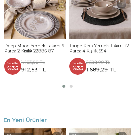
Deep Moon Yemek Takımı 6
Taupe Kera Yemek Takımı 12
Parça 2 Kişilik 22886-87
Parça 4 Kişilik 594
1.403,90 TL
2.598,90 TL
Sepette
Sepette
%35
%35
912,53 TL
1.689,29 TL
En Yeni Ürünler