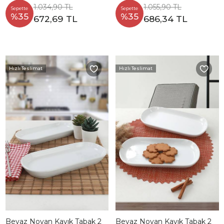
1.034,90 TL
1.055,90 TL
Sepette
Sepette
%35
%35
672,69 TL
686,34 TL
Hızlı Teslimat
Hızlı Teslimat
Beyaz Noyan Kayık Tabak 2
Beyaz Noyan Kayık Tabak 2