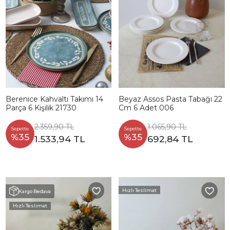
Berenice Kahvaltı Takımı 14
Beyaz Assos Pasta Tabağı 22
Parça 6 Kişilik 21730
Cm 6 Adet 006
2.359,90 TL
1.065,90 TL
Sepette
Sepette
%35
%35
1.533,94 TL
692,84 TL
Hızlı Teslimat
Kargo Bedava
Hızlı Teslimat