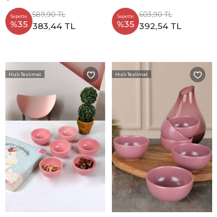
589,90 TL
603,90 TL
Sepette
Sepette
%35
%35
383,44 TL
392,54 TL
Hızlı Teslimat
Hızlı Teslimat