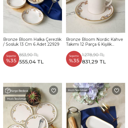
Bronze Bloom Halka Çerezlik
Bronze Bloom Nordic Kahve
/ Sosluk 13 Cm 6 Adet 22929
Takımı 12 Parça 6 Kişilik
22928-29
853,90 TL
1.278,90 TL
Sepette
Sepette
%35
%35
555,04 TL
831,29 TL
Hızlı Teslimat
Kargo Bedava
Hızlı Teslimat