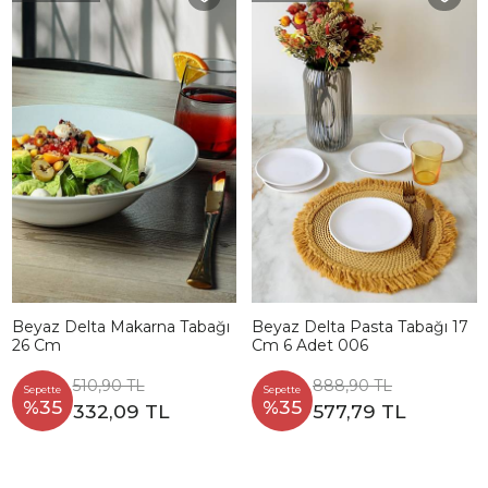
Beyaz Delta Makarna Tabağı
Beyaz Delta Pasta Tabağı 17
26 Cm
Cm 6 Adet 006
510,90 TL
888,90 TL
Sepette
Sepette
%35
%35
332,09 TL
577,79 TL