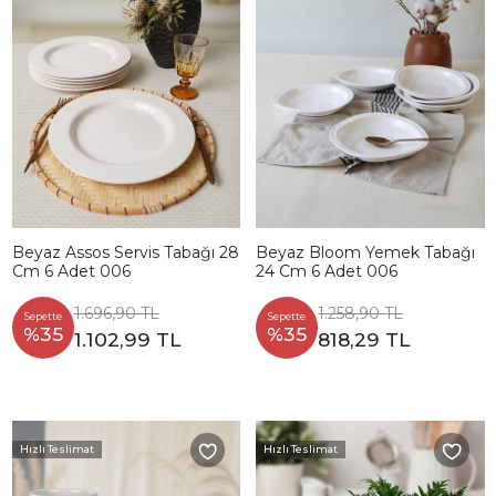
Beyaz Assos Servis Tabağı 28
Beyaz Bloom Yemek Tabağı
Cm 6 Adet 006
24 Cm 6 Adet 006
1.696,90 TL
1.258,90 TL
Sepette
Sepette
%35
%35
1.102,99 TL
818,29 TL
Hızlı Teslimat
Hızlı Teslimat