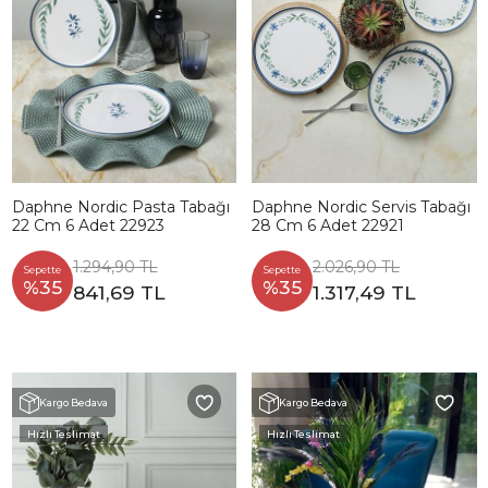
Daphne Nordic Pasta Tabağı
Daphne Nordic Servis Tabağı
22 Cm 6 Adet 22923
28 Cm 6 Adet 22921
1.294,90 TL
2.026,90 TL
Sepette
Sepette
%35
%35
841,69 TL
1.317,49 TL
Kargo Bedava
Kargo Bedava
Hızlı Teslimat
Hızlı Teslimat