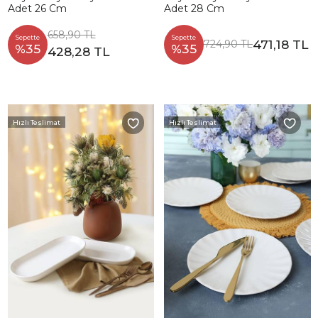
Adet 26 Cm
Adet 28 Cm
658,90 TL
Sepette
Sepette
471,18 TL
724,90 TL
%35
%35
428,28 TL
Hızlı Teslimat
Hızlı Teslimat