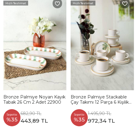
Hızlı Teslimat
Hızlı Teslimat
Bronze Palmiye Noyan Kayık
Bronze Palmiye Stackable
Tabak 26 Cm 2 Adet 22900
Çay Takımı 12 Parça 6 Kişilik
22902-03
682,90 TL
1.495,90 TL
Sepette
Sepette
%35
%35
443,89 TL
972,34 TL