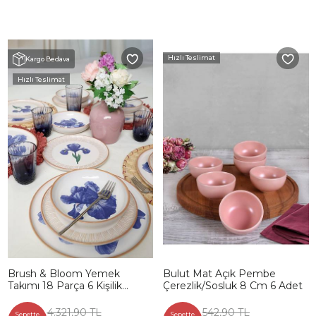
Hızlı Teslimat
Kargo Bedava
Hızlı Teslimat
Brush & Bloom Yemek
Bulut Mat Açık Pembe
Takımı 18 Parça 6 Kişilik
Çerezlik/Sosluk 8 Cm 6 Adet
22957-58
4.321,90 TL
542,90 TL
Sepette
Sepette