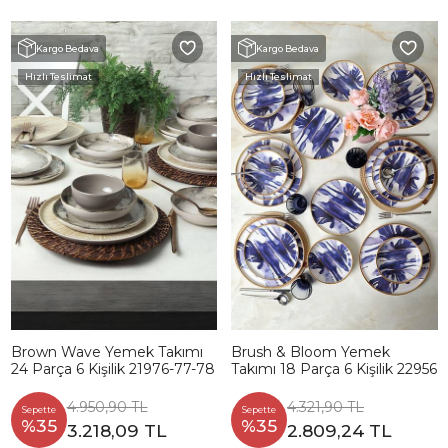
Kargo Bedava
Kargo Bedava
Hızlı Teslimat
Hızlı Teslimat
Brown Wave Yemek Takımı
Brush & Bloom Yemek
24 Parça 6 Kişilik 21976-77-78
Takımı 18 Parça 6 Kişilik 22956
4.950,90 TL
4.321,90 TL
Sepette
Sepette
%35
%35
3.218,09 TL
2.809,24 TL