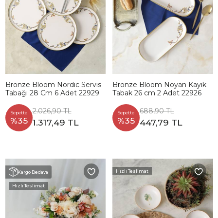
Bronze Bloom Nordic Servis
Bronze Bloom Noyan Kayık
Tabağı 28 Cm 6 Adet 22929
Tabak 26 cm 2 Adet 22926
2.026,90 TL
688,90 TL
Sepette
Sepette
%35
%35
1.317,49 TL
447,79 TL
Hızlı Teslimat
Kargo Bedava
Hızlı Teslimat