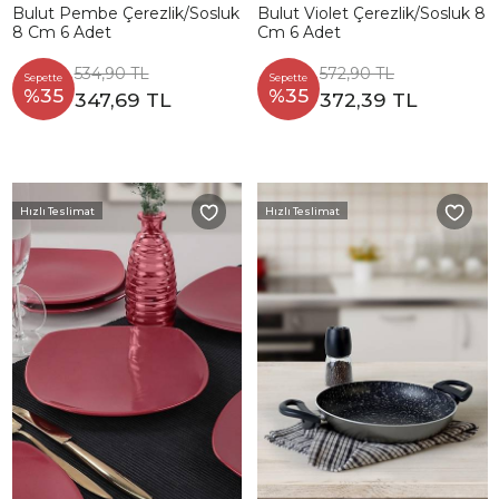
Bulut Pembe Çerezlik/Sosluk
Bulut Violet Çerezlik/Sosluk 8
8 Cm 6 Adet
Cm 6 Adet
534,90 TL
572,90 TL
Sepette
Sepette
%35
%35
347,69 TL
372,39 TL
Hızlı Teslimat
Hızlı Teslimat