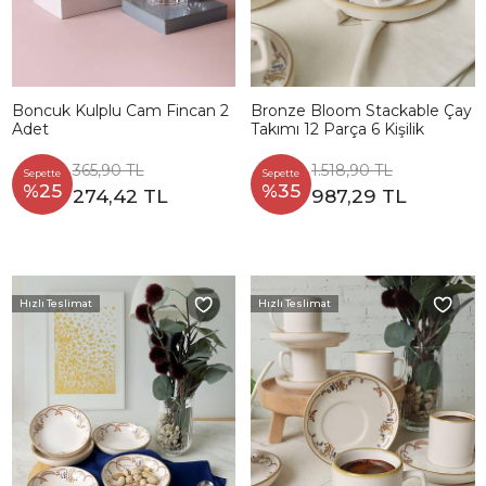
Boncuk Kulplu Cam Fincan 2
Bronze Bloom Stackable Çay
Adet
Takımı 12 Parça 6 Kişilik
365,90 TL
1.518,90 TL
Sepette
Sepette
%25
%35
274,42 TL
987,29 TL
Hızlı Teslimat
Hızlı Teslimat