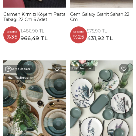
Carmen Kırmızı Köşem Pasta
Cem Galaxy Granit Sahan 22
Tabağı 22 Cm 6 Adet
Cm
1.486,90 TL
575,90 TL
Sepette
Sepette
%35
%25
966,49 TL
431,92 TL
Hızlı Teslimat
Kargo Bedava
Hızlı Teslimat