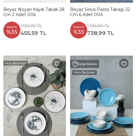
Beyaz Noyan Kayık Tabak 28
Beyaz Sirius Pasta Tabağı 22
Cm 2 Adet 006
Cm 6 Adet 004
700,90 TL
1.136,90 TL
Sepette
Sepette
%35
%35
455,59 TL
738,99 TL
Hızlı Teslimat
Kargo Bedava
Hızlı Teslimat