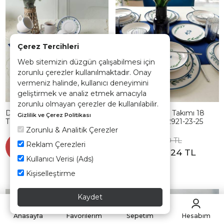
Çerez Tercihleri
Web sitemizin düzgün çalışabilmesi için
zorunlu çerezler kullanılmaktadır. Onay
vermeniz halinde, kullanıcı deneyimini
geliştirmek ve analiz etmek amacıyla
zorunlu olmayan çerezler de kullanılabilir.
Daphne Stackable Çay
Daphne Yemek Takımı 18
Gizlilik ve Çerez Politikası
Takımı 12 Parça 6 Kişilik
Parça 6 kişilik 22921-23-25
Zorunlu & Analitik Çerezler
22921-24
1.570,90 TL
4.321,90 TL
Sepette
Sepette
Reklam Çerezleri
%35
%35
1.021,09 TL
2.809,24 TL
Kullanıcı Verisi (Ads)
Kişiselleştirme
Kaydet
Hızlı Teslimat
Kargo Bedava
Hızlı Teslimat