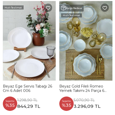
Hızlı Teslimat
Kargo Bedava
Hızlı Teslimat
Beyaz Ege Servis Tabağı 26
Beyaz Gold Fileli Romeo
Cm 6 Adet 006
Yemek Takımı 24 Parça 6
Kişilik
1.298,90 TL
5.070,90 TL
Sepette
Sepette
%35
%35
844,29 TL
3.296,09 TL