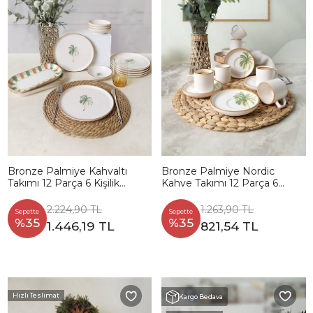
Bronze Palmiye Kahvaltı
Bronze Palmiye Nordic
Takımı 12 Parça 6 Kişilik
Kahve Takımı 12 Parça 6
22900-01
Kişilik 22902-03
2.224,90 TL
1.263,90 TL
Sepette
Sepette
%35
%35
1.446,19 TL
821,54 TL
Hızlı Teslimat
Kargo Bedava