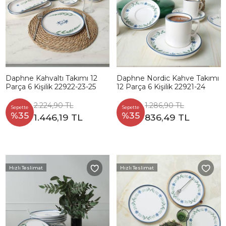
Daphne Kahvaltı Takımı 12
Daphne Nordic Kahve Takımı
Parça 6 Kişilik 22922-23-25
12 Parça 6 Kişilik 22921-24
2.224,90 TL
1.286,90 TL
Sepette
Sepette
%35
%35
1.446,19 TL
836,49 TL
Hızlı Teslimat
Hızlı Teslimat