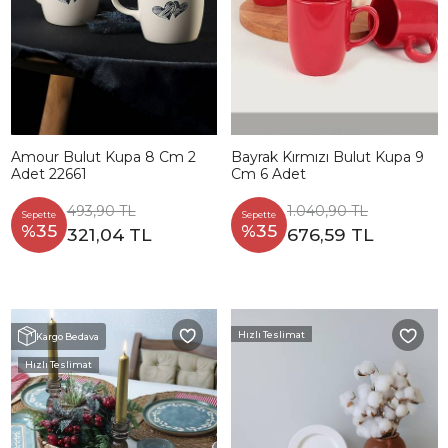
Amour Bulut Kupa 8 Cm 2
Bayrak Kırmızı Bulut Kupa 9
Adet 22661
Cm 6 Adet
493,90 TL
1.040,90 TL
Sepette
Sepette
%35
%35
321,04 TL
676,59 TL
Hızlı Teslimat
Kargo Bedava
Hızlı Teslimat