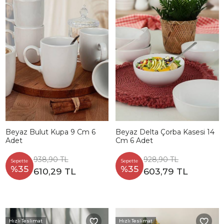
Beyaz Bulut Kupa 9 Cm 6
Beyaz Delta Çorba Kasesi 14
Adet
Cm 6 Adet
938,90 TL
928,90 TL
Sepette
Sepette
%35
%35
610,29 TL
603,79 TL
Hızlı Teslimat
Hızlı Teslimat