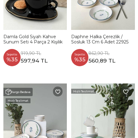
Damla Gold Siyah Kahve
Daphne Halka Çerezlik /
Sunum Seti 4 Parça 2 Kişilik
Sosluk 13 Cm 6 Adet 22925
919,90 TL
862,90 TL
Sepette
Sepette
%35
%35
597,94 TL
560,89 TL
Hızlı Teslimat
Kargo Bedava
Hızlı Teslimat