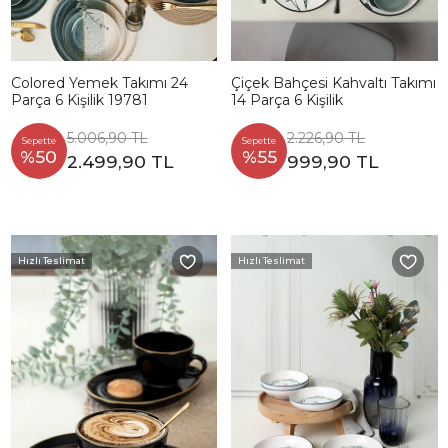
Colored Yemek Takımı 24
Çiçek Bahçesi Kahvaltı Takımı
Parça 6 Kişilik 19781
14 Parça 6 Kişilik
5.006,90 TL
2.226,90 TL
Sepette
Sepette
%50
%55
2.499,90 TL
999,90 TL
Hızlı Teslimat
Hızlı Teslimat