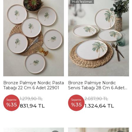
Hızlı Teslimat
Bronze Palmiye Nordic Pasta
Bronze Palmiye Nordic
Tabağı 22 Cm 6 Adet 22901
Servis Tabağı 28 Cm 6 Adet
22903
1.279,90 TL
2.037,90 TL
Sepette
Sepette
%35
%35
831,94 TL
1.324,64 TL