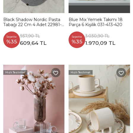
Black Shadow Nordic Pasta
Blue Mix Yemek Takımı 18
Tabağı 22 Cm 4 Adet 22981-
Parça 6 Kişilik 031-413-420
82
937,90 TL
3.030,90 TL
Sepette
Sepette
%35
%35
609,64 TL
1.970,09 TL
Hızlı Teslimat
Hızlı Teslimat