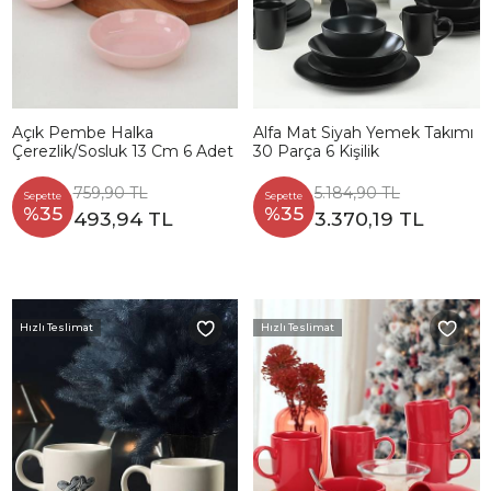
Açık Pembe Halka
Alfa Mat Siyah Yemek Takımı
Çerezlik/Sosluk 13 Cm 6 Adet
30 Parça 6 Kişilik
759,90 TL
5.184,90 TL
Sepette
Sepette
%35
%35
493,94 TL
3.370,19 TL
Hızlı Teslimat
Hızlı Teslimat