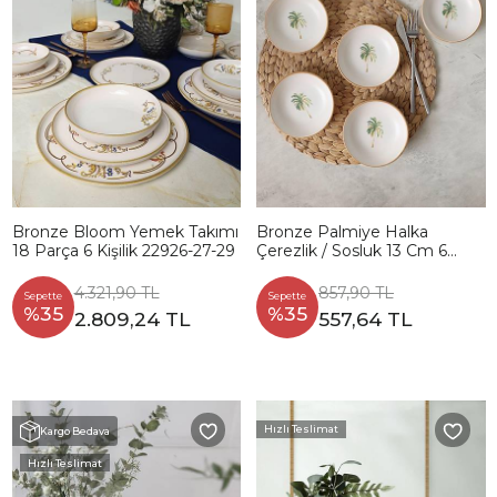
Bronze Bloom Yemek Takımı
Bronze Palmiye Halka
18 Parça 6 Kişilik 22926-27-29
Çerezlik / Sosluk 13 Cm 6
Adet 22901
4.321,90 TL
857,90 TL
Sepette
Sepette
%35
%35
2.809,24 TL
557,64 TL
Hızlı Teslimat
Kargo Bedava
Hızlı Teslimat