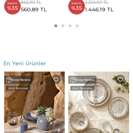
862,90 TL
2.224,90 TL
Sepette
Sepette
%35
%35
560,89 TL
1.446,19 TL
En Yeni Ürünler
Kargo Bedava
Kargo Bedava
Hızlı Teslimat
Hızlı Teslimat