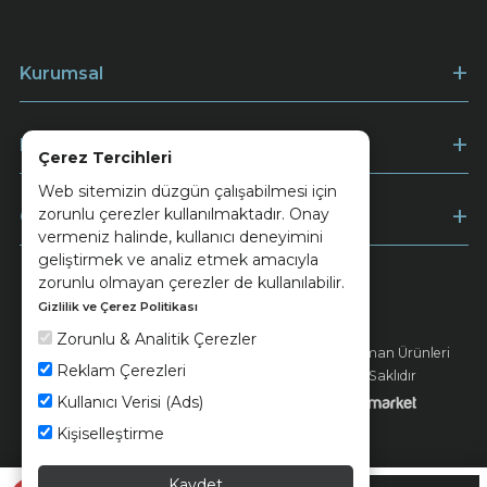
Kurumsal
Müşteri Hizmetleri
Çerez Tercihleri
Web sitemizin düzgün çalışabilmesi için
zorunlu çerezler kullanılmaktadır. Onay
Ödeme
vermeniz halinde, kullanıcı deneyimini
geliştirmek ve analiz etmek amacıyla
zorunlu olmayan çerezler de kullanılabilir.
Gizlilik ve Çerez Politikası
Keramika
Kvkk ve Çerez Politikası
Zorunlu & Analitik Çerezler
© 2026 Ünsa Madencilik Turizm Enerji Seramik Orman Ürünleri
Reklam Çerezleri
Elektrik Üretim San. ve Tic. A.Ş. - Tüm Hakları Saklıdır
Kullanıcı Verisi (Ads)
Kişiselleştirme
Kaydet