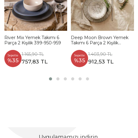
River Mix Yemek Takımı 6
Deep Moon Brown Yemek
Parça 2 Kişilik 399-950-959
Takımı 6 Parça 2 Kişilik
22880-88
1.165,90 TL
1.403,90 TL
Sepette
Sepette
%35
%35
757,83 TL
912,53 TL
Uygulamamızı indirin,