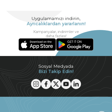
Uygulamamızı indirin,
Ayrıcalıklardan yararlanın!
Kampanyalar, indirimler ve
daha fazlası!
Sosyal Medyada
Bizi Takip Edin!