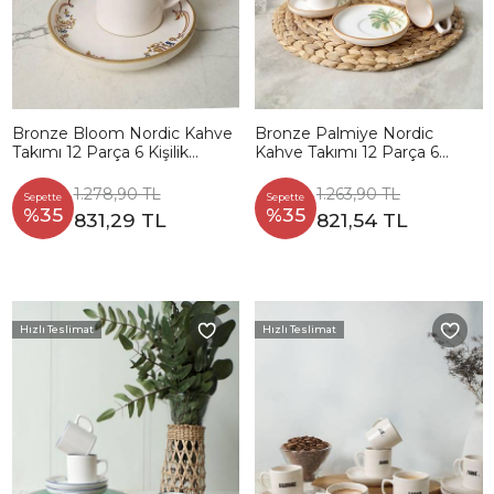
Bronze Bloom Nordic Kahve
Bronze Palmiye Nordic
Takımı 12 Parça 6 Kişilik
Kahve Takımı 12 Parça 6
22928-29
Kişilik 22902-03
1.278,90 TL
1.263,90 TL
Sepette
Sepette
%35
%35
831,29 TL
821,54 TL
Hızlı Teslimat
Hızlı Teslimat