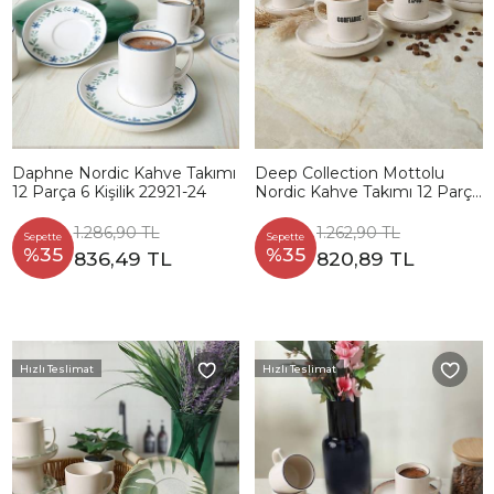
Daphne Nordic Kahve Takımı
Deep Collection Mottolu
12 Parça 6 Kişilik 22921-24
Nordic Kahve Takımı 12 Parça
6 Kişilik 22650-55
1.286,90 TL
1.262,90 TL
Sepette
Sepette
%35
%35
836,49 TL
820,89 TL
Hızlı Teslimat
Hızlı Teslimat