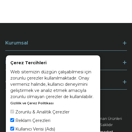
Kurumsal
Müşteri Hizmetleri
Çerez Tercihleri
Web sitemizin düzgün çalışabilmesi için
zorunlu çerezler kullanılmaktadır. Onay
Ödeme
vermeniz halinde, kullanıcı deneyimini
geliştirmek ve analiz etmek amacıyla
zorunlu olmayan çerezler de kullanılabilir.
Gizlilik ve Çerez Politikası
Keramika
Kvkk ve Çerez Politikası
Zorunlu & Analitik Çerezler
© 2026 Ünsa Madencilik Turizm Enerji Seramik Orman Ürünleri
Reklam Çerezleri
Elektrik Üretim San. ve Tic. A.Ş. - Tüm Hakları Saklıdır
Kullanıcı Verisi (Ads)