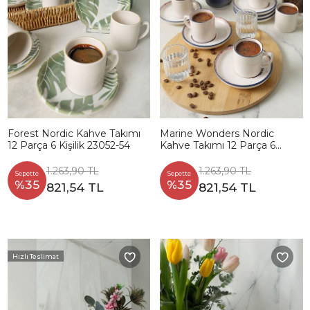
Forest Nordic Kahve Takımı
Marine Wonders Nordic
12 Parça 6 Kişilik 23052-54
Kahve Takımı 12 Parça 6
Kişilik 22741-22905
1.263,90 TL
1.263,90 TL
Sepette
Sepette
%35
%35
821,54 TL
821,54 TL
Hızlı Teslimat