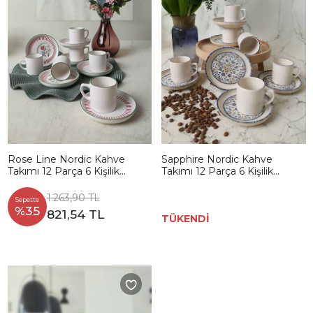
Rose Line Nordic Kahve
Sapphire Nordic Kahve
Takımı 12 Parça 6 Kişilik
Takımı 12 Parça 6 Kişilik
22910-12
22743-44
1.263,90 TL
Sepette
%35
821,54 TL
TÜKENDİ