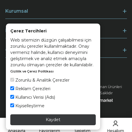
Kurumsal
Müşteri Hizmetleri
Çerez Tercihleri
Web sitemizin düzgün çalışabilmesi için
zorunlu çerezler kullanılmaktadır. Onay
Ödeme
vermeniz halinde, kullanıcı deneyimini
geliştirmek ve analiz etmek amacıyla
zorunlu olmayan çerezler de kullanılabilir.
Gizlilik ve Çerez Politikası
Keramika
Kvkk ve Çerez Politikası
Zorunlu & Analitik Çerezler
© 2026 Ünsa Madencilik Turizm Enerji Seramik Orman Ürünleri
Reklam Çerezleri
Elektrik Üretim San. ve Tic. A.Ş. - Tüm Hakları Saklıdır
Kullanıcı Verisi (Ads)
Kişiselleştirme
Kaydet
Anasayfa
Favorilerim
Sepetim
Hesabım