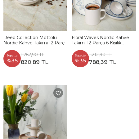
Deep Collection Mottolu
Floral Waves Nordic Kahve
Nordic Kahve Takımı 12 Parça
Takımı 12 Parça 6 Kişilik
6 Kişilik 22650-55
22669-71
1.262,90 TL
1.212,90 TL
Sepette
Sepette
%35
%35
820,89 TL
788,39 TL