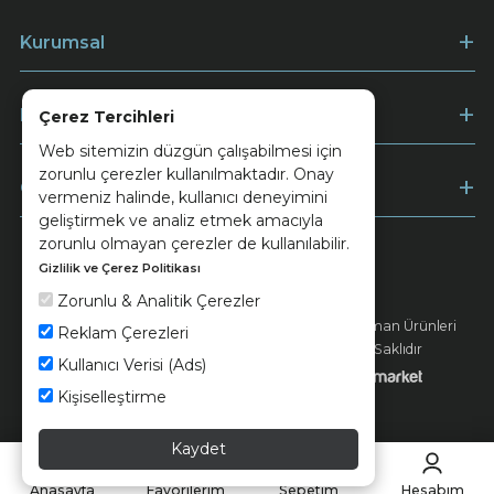
Kurumsal
Müşteri Hizmetleri
Çerez Tercihleri
Web sitemizin düzgün çalışabilmesi için
zorunlu çerezler kullanılmaktadır. Onay
Ödeme
vermeniz halinde, kullanıcı deneyimini
geliştirmek ve analiz etmek amacıyla
zorunlu olmayan çerezler de kullanılabilir.
Gizlilik ve Çerez Politikası
Keramika
Kvkk ve Çerez Politikası
Zorunlu & Analitik Çerezler
© 2026 Ünsa Madencilik Turizm Enerji Seramik Orman Ürünleri
Reklam Çerezleri
Elektrik Üretim San. ve Tic. A.Ş. - Tüm Hakları Saklıdır
Kullanıcı Verisi (Ads)
Kişiselleştirme
Kaydet
Anasayfa
Favorilerim
Sepetim
Hesabım