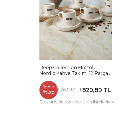
Deep Collection Mottolu
Nordic Kahve Takımı 12 Parça 6
Kişilik 22650-55
Sepette
820,89 TL
1.262,90 TL
%35
Bu aramada toplam
1
ürün listeleniyor.