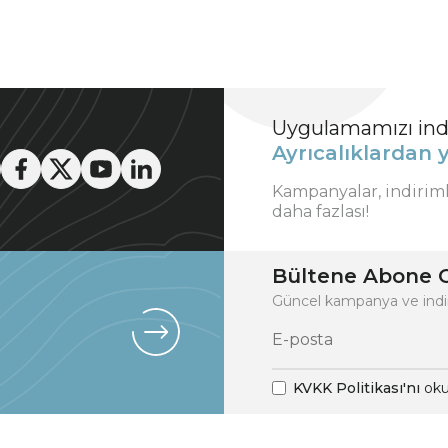
Uygulamamızı indi
Ayrıcalıklardan y
Kampanyalar, indirim
daha fazlası!
Bültene Abone O
Güncel kampanya ve indi
KVKK Politikası'nı
oku