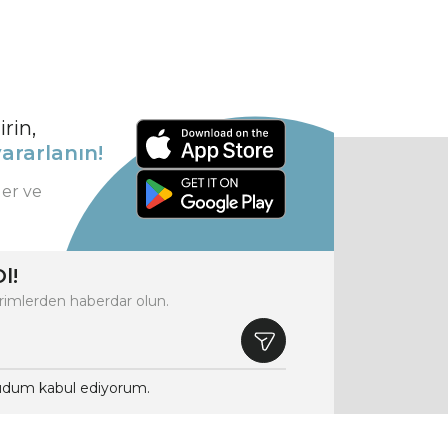
rin,
ararlanın!
ler ve
l!
rimlerden haberdar olun.
dum kabul ediyorum.