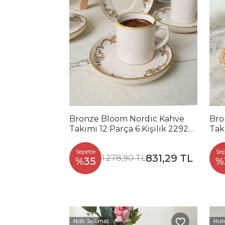
Bronze Bloom Nordic Kahve
Bro
Takımı 12 Parça 6 Kişilik 22928-
Tak
29
03
Sepette
Sep
831,29 TL
1.278,90 TL
%35
%
Hızlı Teslimat
Hızl