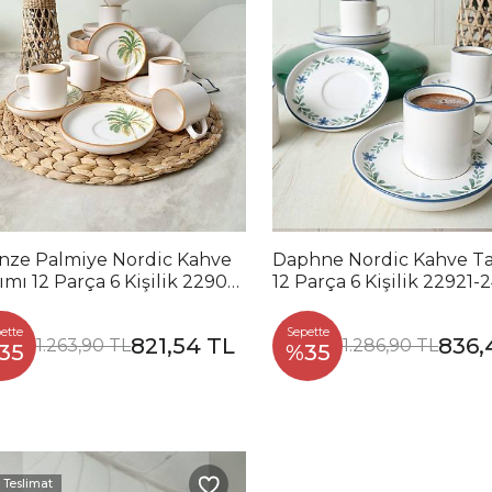
nze Palmiye Nordic Kahve
Daphne Nordic Kahve T
ımı 12 Parça 6 Kişilik 22902-
12 Parça 6 Kişilik 22921-
ette
Sepette
821,54 TL
836,
1.263,90 TL
1.286,90 TL
35
%35
ı Teslimat