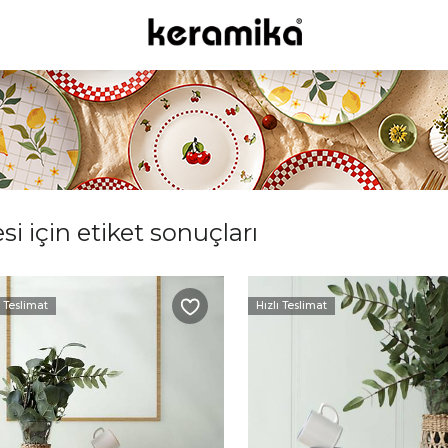
i için etiket sonuçları
ı Teslimat
Hızlı Teslimat