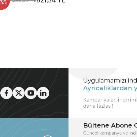
821,54 TL
1.263,90 TL
35
Uygulamamızı indi
Ayrıcalıklardan y
Kampanyalar, indirim
daha fazlası!
Bültene Abone O
Güncel kampanya ve indi