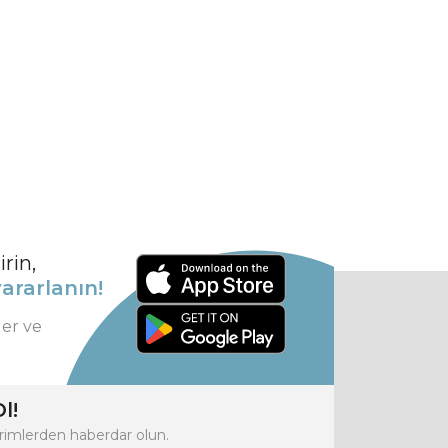
rin,
ararlanın!
ler ve
l!
rimlerden haberdar olun.