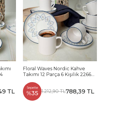
akımı
Floral Waves Nordic Kahve
24
Takımı 12 Parça 6 Kişilik 22669-
71
Sepette
49 TL
788,39 TL
1.212,90 TL
%35