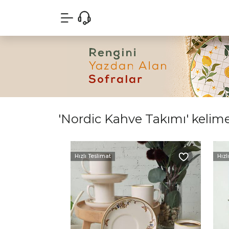
'Nordic Kahve Takımı' kelimes
Hızlı Teslimat
Hızl