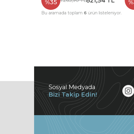
821,54 TL
1.263,90 TL
%35
%
Bu aramada toplam
6
ürün listeleniyor.
Sosyal Medyada
Bizi Takip Edin!