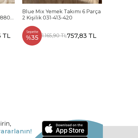
Blue Mix Yemek Takımı 6 Parça
Noble Mix 
2880-
2 Kişilik 031-413-420
Parça 2 Kiş
Sepette
Sepette
3 TL
757,83 TL
1.165,90 TL
1.2
%35
%35
rin,
ararlanın!