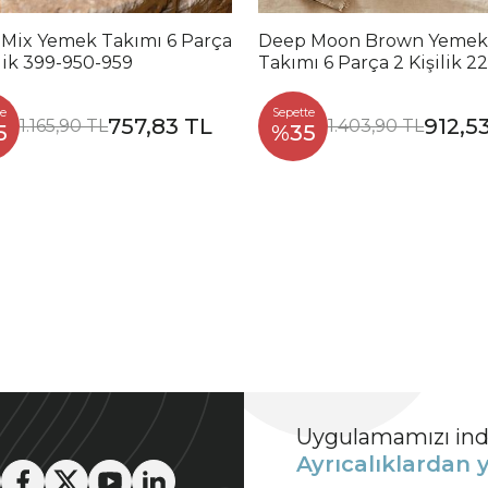
 Mix Yemek Takımı 6 Parça
Deep Moon Brown Yemek
ilik 399-950-959
Takımı 6 Parça 2 Kişilik 2
88
e
Sepette
757,83 TL
912,5
1.165,90 TL
1.403,90 TL
5
%35
Uygulamamızı indi
Ayrıcalıklardan y