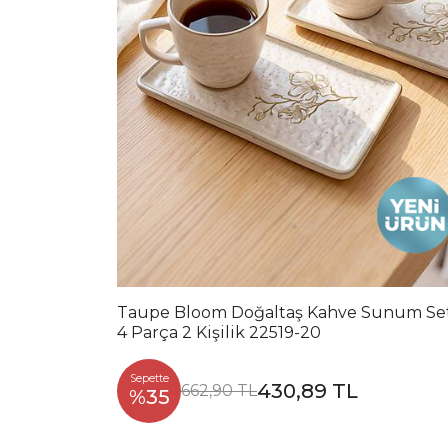
Taupe Bloom Doğaltaş Kahve Sunum Se
4 Parça 2 Kişilik 22519-20
Sepette
430,89 TL
662,90 TL
%35