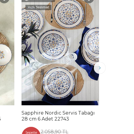
Hızlı Teslimat
Sapphire Nordic Servis Tabağı
Sapphire N
6
28 cm 6 Adet 22743
Cm 2 Adet 
2.058,90 TL
Sepette
Sepette