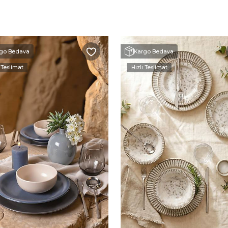
go Bedava
Kargo Bedava
 Teslimat
Hızlı Teslimat