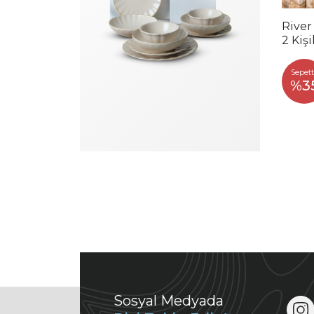
River
2 Kiş
Sepett
%3
Sosyal Medyada