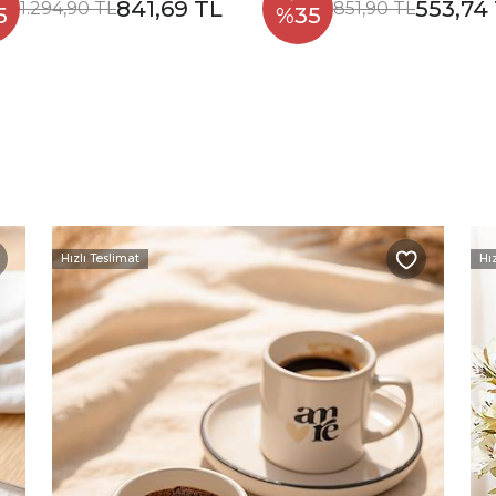
841,69 TL
553,74
1.294,90 TL
851,90 TL
5
%35
Hızlı Teslimat
Hı