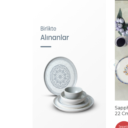
Sapphire Nordıc 
22 Cm
Sepett