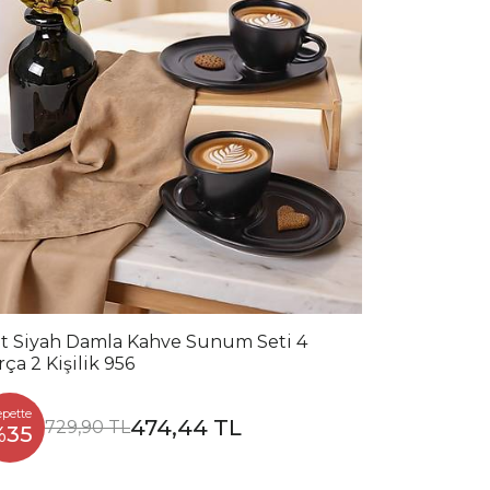
t Siyah Damla Kahve Sunum Seti 4
rça 2 Kişilik 956
epette
474,44 TL
729,90 TL
%35