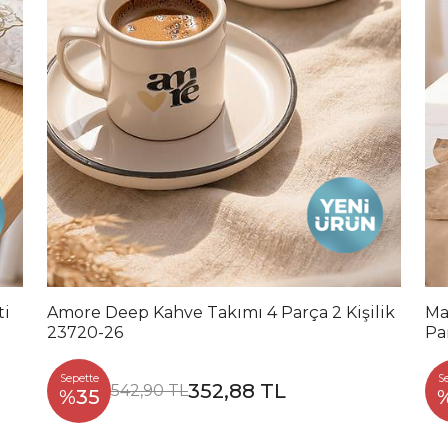
ti
Amore Deep Kahve Takımı 4 Parça 2 Kişilik
Ma
23720-26
Pa
Sepette
S
352,88 TL
542,90 TL
%35