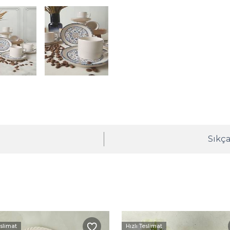
ı
Sıkça
eslimat
Hızlı Teslimat