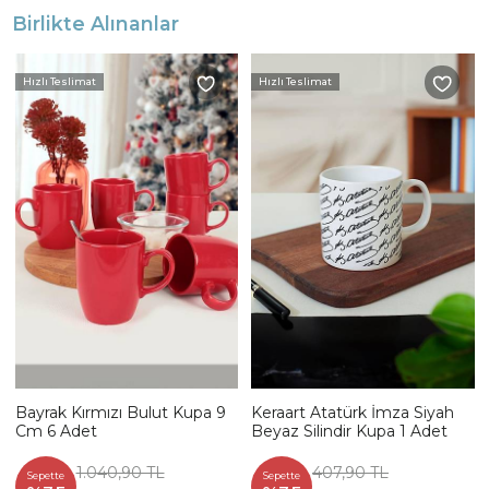
Birlikte Alınanlar
Hızlı Teslimat
Hızlı Teslimat
Bayrak Kırmızı Bulut Kupa 9
Keraart Atatürk İmza Siyah
Cm 6 Adet
Beyaz Silindir Kupa 1 Adet
1.040,90 TL
407,90 TL
Sepette
Sepette