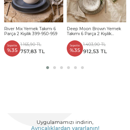
River Mix Yemek Takımı 6
Deep Moon Brown Yemek
Parça 2 Kişilik 399-950-959
Takımı 6 Parça 2 Kişilik
22880-88
1.165,90 TL
1.403,90 TL
Sepette
Sepette
%35
%35
757,83 TL
912,53 TL
Uygulamamızı indirin,
Ayrıcalıklardan yararlanın!