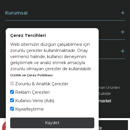
Kurumsal
Müşteri Hizmetleri
Çerez Tercihleri
Web sitemizin düzgün çalışabilmesi için
zorunlu çerezler kullanılmaktadır. Onay
Ödeme
vermeniz halinde, kullanıcı deneyimini
geliştirmek ve analiz etmek amacıyla
zorunlu olmayan çerezler de kullanılabilir.
Gizlilik ve Çerez Politikası
Keramika
Kvkk ve Çerez Politikası
Zorunlu & Analitik Çerezler
© 2026 Ünsa Madencilik Turizm Enerji Seramik Orman Ürünleri
Reklam Çerezleri
Elektrik Üretim San. ve Tic. A.Ş. - Tüm Hakları Saklıdır
Kullanıcı Verisi (Ads)
Kişiselleştirme
Kaydet
945,90 TL
Sepette
Sepete Ekle
%35