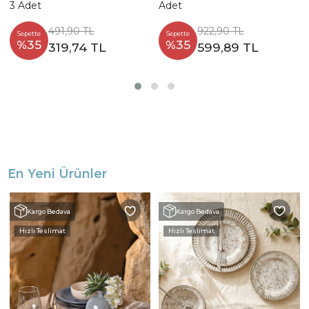
3 Adet
Adet
491,90 TL
922,90 TL
Sepette
Sepette
%35
%35
319,74 TL
599,89 TL
En Yeni Ürünler
Kargo Bedava
Kargo Bedava
Hızlı Teslimat
Hızlı Teslimat