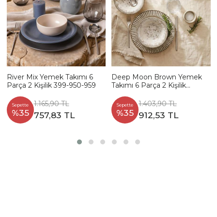
River Mix Yemek Takımı 6
Deep Moon Brown Yemek
Parça 2 Kişilik 399-950-959
Takımı 6 Parça 2 Kişilik
22880-88
1.165,90 TL
1.403,90 TL
Sepette
Sepette
%35
%35
757,83 TL
912,53 TL