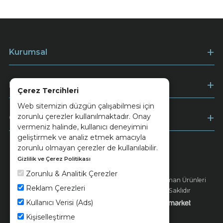
Kurumsal
Müşteri Hizmetleri
Çerez Tercihleri
Web sitemizin düzgün çalışabilmesi için
zorunlu çerezler kullanılmaktadır. Onay
Ödeme
vermeniz halinde, kullanıcı deneyimini
geliştirmek ve analiz etmek amacıyla
zorunlu olmayan çerezler de kullanılabilir.
Gizlilik ve Çerez Politikası
Keramika
Kvkk ve Çerez Politikası
Zorunlu & Analitik Çerezler
© 2026 Ünsa Madencilik Turizm Enerji Seramik Orman Ürünleri
Reklam Çerezleri
Elektrik Üretim San. ve Tic. A.Ş. - Tüm Hakları Saklıdır
Kullanıcı Verisi (Ads)
Kişiselleştirme