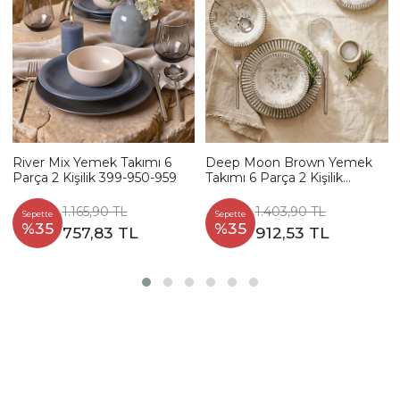
River Mix Yemek Takımı 6
Deep Moon Brown Yemek
Parça 2 Kişilik 399-950-959
Takımı 6 Parça 2 Kişilik
22880-88
1.165,90 TL
1.403,90 TL
Sepette
Sepette
%35
%35
757,83 TL
912,53 TL