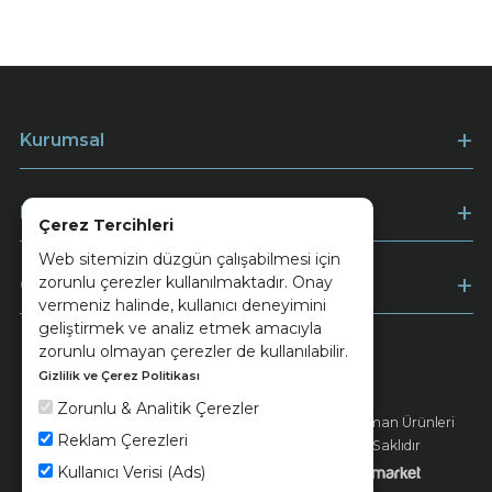
Kurumsal
Müşteri Hizmetleri
Çerez Tercihleri
Web sitemizin düzgün çalışabilmesi için
zorunlu çerezler kullanılmaktadır. Onay
Ödeme
vermeniz halinde, kullanıcı deneyimini
geliştirmek ve analiz etmek amacıyla
zorunlu olmayan çerezler de kullanılabilir.
Gizlilik ve Çerez Politikası
Keramika
Kvkk ve Çerez Politikası
Zorunlu & Analitik Çerezler
© 2026 Ünsa Madencilik Turizm Enerji Seramik Orman Ürünleri
Reklam Çerezleri
Elektrik Üretim San. ve Tic. A.Ş. - Tüm Hakları Saklıdır
Kullanıcı Verisi (Ads)