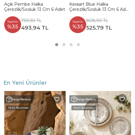
Açık Pembe Halka
Keraart Blue Halka
Çerezlik/Sosluk 13 Cm 6 Adet
Çerezlik/Sosluk 13 Cm 6 Adet
- 17926
759,90 TL
808,90 TL
Sepette
Sepette
%35
%35
493,94 TL
525,79 TL
En Yeni Ürünler
Kargo Bedava
Kargo Bedava
Hızlı Teslimat
Hızlı Teslimat