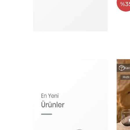
%3
Kar
Hızlı