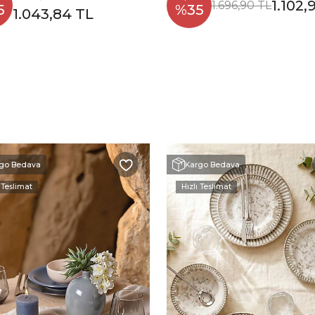
1.102,
1.696,90 TL
5
%35
1.043,84 TL
go Bedava
Kargo Bedava
 Teslimat
Hızlı Teslimat