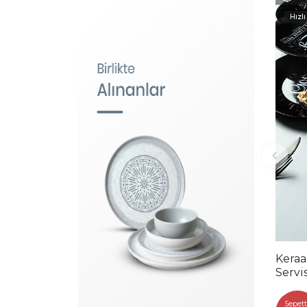
Hızlı
Keraa
Servi
Sepett