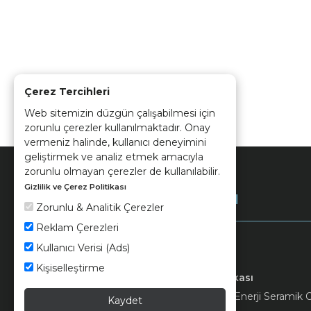
Çerez Tercihleri
Web sitemizin düzgün çalışabilmesi için
zorunlu çerezler kullanılmaktadır. Onay
vermeniz halinde, kullanıcı deneyimini
geliştirmek ve analiz etmek amacıyla
zorunlu olmayan çerezler de kullanılabilir.
Gizlilik ve Çerez Politikası
Kurumsal
Zorunlu & Analitik Çerezler
Reklam Çerezleri
Kullanıcı Verisi (Ads)
Kişiselleştirme
Keramika
Kvkk ve Çerez Politikası
© 2026 Ünsa Madencilik Turizm Enerji Seramik Orm
Kaydet