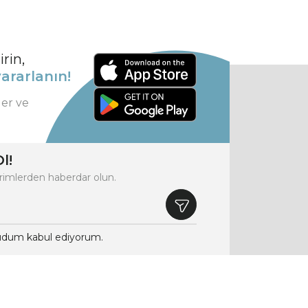
rin,
ararlanın!
ler ve
l!
rimlerden haberdar olun.
dum kabul ediyorum.