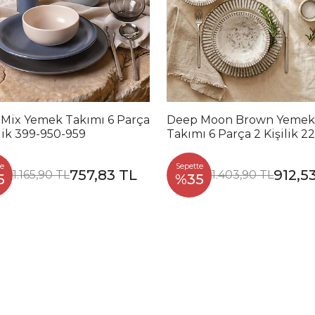
 Mix Yemek Takımı 6 Parça
Deep Moon Brown Yemek
ilik 399-950-959
Takımı 6 Parça 2 Kişilik 2
88
e
Sepette
757,83 TL
912,5
1.165,90 TL
1.403,90 TL
5
%35