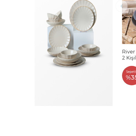
River
2 Kiş
Sepett
%3