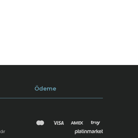
Ödeme
dır