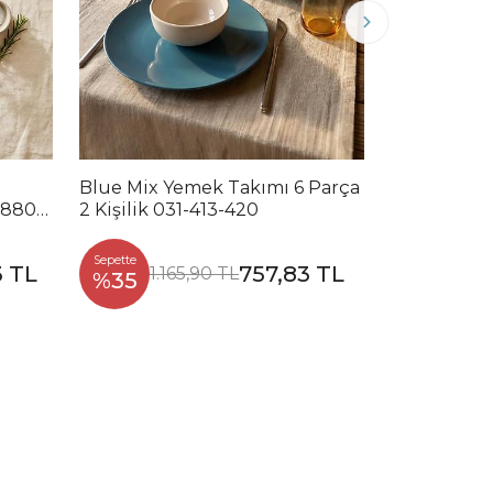
Blue Mix Yemek Takımı 6 Parça
Noble Mix 
2880-
2 Kişilik 031-413-420
Parça 2 Kiş
Sepette
Sepette
3 TL
757,83 TL
1.165,90 TL
1.2
%35
%35