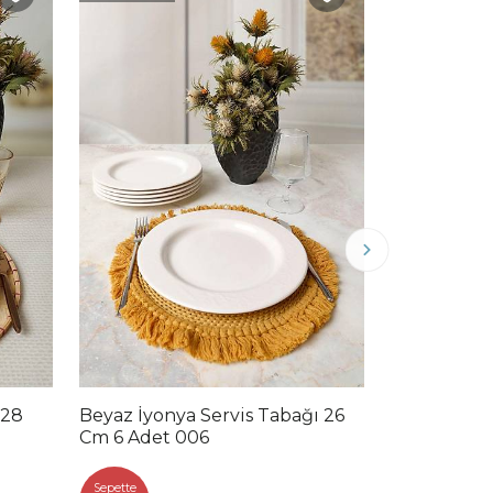
Hızlı Teslimat
 28
Beyaz İyonya Servis Tabağı 26
Bronze Blo
Cm 6 Adet 006
Tabağı 28 
2.0
Sepette
Sepette