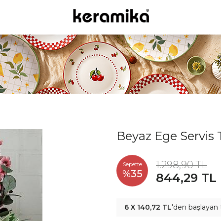
Beyaz Ege Servis
1.298,90 TL
Sepette
%35
844,29 TL
6 X 140,72 TL
'den başlayan 