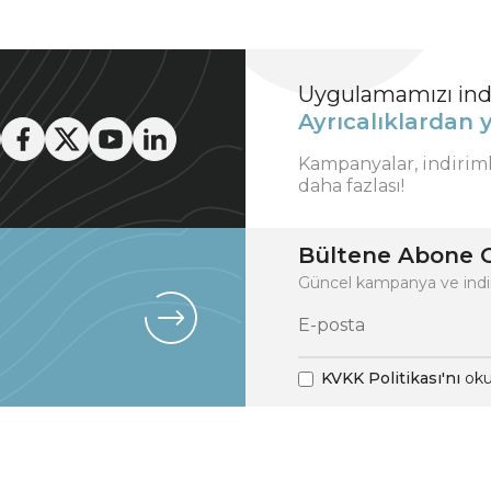
Uygulamamızı indi
Ayrıcalıklardan y
Kampanyalar, indirim
daha fazlası!
Bültene Abone O
Güncel kampanya ve indi
KVKK Politikası'nı
oku