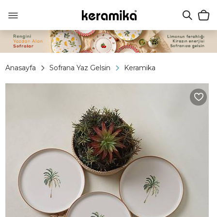
Anasayfa
Sofrana Yaz Gelsin
Keramika