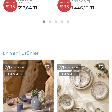
857,90 TL
2.224,90 TL
Sepette
Sepette
%35
%35
557,64 TL
1.446,19 TL
En Yeni Ürünler
Kargo Bedava
Kargo Bedava
Hızlı Teslimat
Hızlı Teslimat