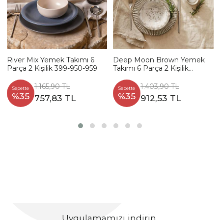
River Mix Yemek Takımı 6
Deep Moon Brown Yemek
Parça 2 Kişilik 399-950-959
Takımı 6 Parça 2 Kişilik
22880-88
1.165,90 TL
1.403,90 TL
Sepette
Sepette
%35
%35
757,83 TL
912,53 TL
Uygulamamızı indirin,