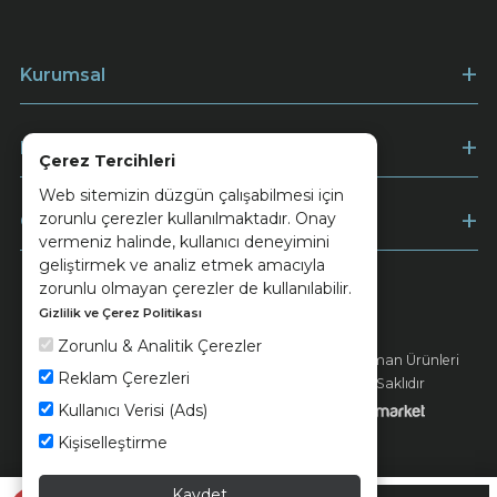
Kurumsal
Müşteri Hizmetleri
Çerez Tercihleri
Web sitemizin düzgün çalışabilmesi için
zorunlu çerezler kullanılmaktadır. Onay
Ödeme
vermeniz halinde, kullanıcı deneyimini
geliştirmek ve analiz etmek amacıyla
zorunlu olmayan çerezler de kullanılabilir.
Gizlilik ve Çerez Politikası
Keramika
Kvkk ve Çerez Politikası
Zorunlu & Analitik Çerezler
© 2026 Ünsa Madencilik Turizm Enerji Seramik Orman Ürünleri
Reklam Çerezleri
Elektrik Üretim San. ve Tic. A.Ş. - Tüm Hakları Saklıdır
Kullanıcı Verisi (Ads)
Kişiselleştirme
Kaydet