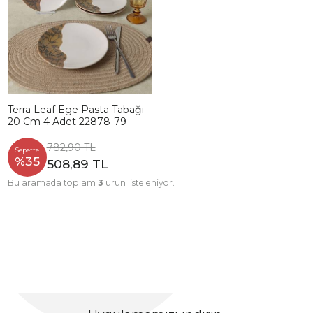
Terra Leaf Ege Pasta Tabağı
20 Cm 4 Adet 22878-79
782,90 TL
Sepette
%35
508,89 TL
Bu aramada toplam
3
ürün listeleniyor.