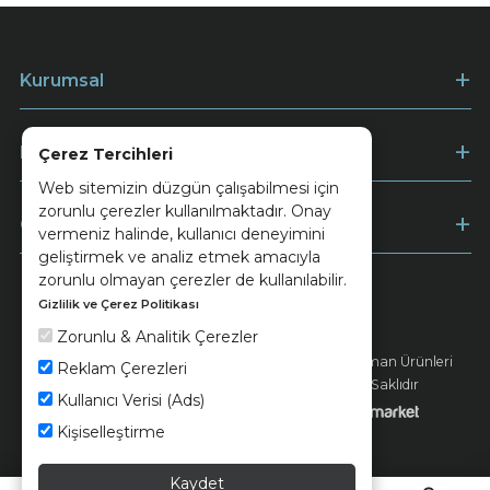
Kurumsal
Müşteri Hizmetleri
Çerez Tercihleri
Web sitemizin düzgün çalışabilmesi için
zorunlu çerezler kullanılmaktadır. Onay
Ödeme
vermeniz halinde, kullanıcı deneyimini
geliştirmek ve analiz etmek amacıyla
zorunlu olmayan çerezler de kullanılabilir.
Gizlilik ve Çerez Politikası
Keramika
Kvkk ve Çerez Politikası
Zorunlu & Analitik Çerezler
© 2026 Ünsa Madencilik Turizm Enerji Seramik Orman Ürünleri
Reklam Çerezleri
Elektrik Üretim San. ve Tic. A.Ş. - Tüm Hakları Saklıdır
Kullanıcı Verisi (Ads)
Kişiselleştirme
Kaydet