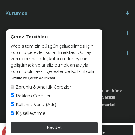
Kurumsal
Müşteri Hizmetleri
Çerez Tercihleri
Web sitemizin düzgün çalışabilmesi için
zorunlu çerezler kullanılmaktadır. Onay
Ödeme
vermeniz halinde, kullanıcı deneyimini
geliştirmek ve analiz etmek amacıyla
zorunlu olmayan çerezler de kullanılabilir.
Gizlilik ve Çerez Politikası
Keramika
Kvkk ve Çerez Politikası
Zorunlu & Analitik Çerezler
© 2026 Ünsa Madencilik Turizm Enerji Seramik Orman Ürünleri
Reklam Çerezleri
Elektrik Üretim San. ve Tic. A.Ş. - Tüm Hakları Saklıdır
Kullanıcı Verisi (Ads)
Kişiselleştirme
Kaydet
497,90 TL
Sepette
Sepete Ekle
%35