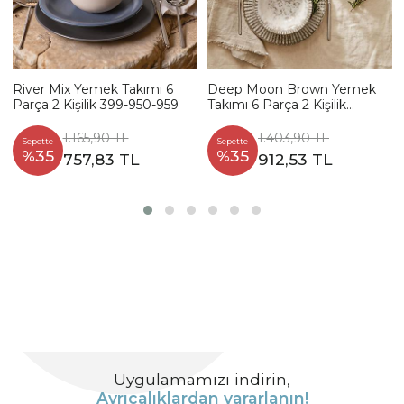
River Mix Yemek Takımı 6
Deep Moon Brown Yemek
Parça 2 Kişilik 399-950-959
Takımı 6 Parça 2 Kişilik
22880-88
1.165,90 TL
1.403,90 TL
Sepette
Sepette
%35
%35
757,83 TL
912,53 TL
Uygulamamızı indirin,
Ayrıcalıklardan yararlanın!