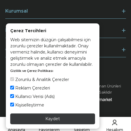
Kurumsal
Müşteri Hizmetleri
Çerez Tercihleri
Web sitemizin düzgün çalışabilmesi için
zorunlu çerezler kullanılmaktadır. Onay
Ödeme
vermeniz halinde, kullanıcı deneyimini
geliştirmek ve analiz etmek amacıyla
zorunlu olmayan çerezler de kullanılabilir.
Gizlilik ve Çerez Politikası
Keramika
Kvkk ve Çerez Politikası
Zorunlu & Analitik Çerezler
© 2026 Ünsa Madencilik Turizm Enerji Seramik Orman Ürünleri
Reklam Çerezleri
Elektrik Üretim San. ve Tic. A.Ş. - Tüm Hakları Saklıdır
Kullanıcı Verisi (Ads)
Kişiselleştirme
Kaydet
Anasayfa
Favorilerim
Sepetim
Hesabım