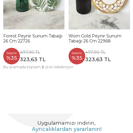
Forest Peynir Sunum Tabağı
Worn Gold Peynir Sunum
26 Cm 22726
Tabağı 26 Cm 22968
497,90 TL
497,90 TL
Sepette
Sepette
%35
%35
323,63 TL
323,63 TL
Bu aramada toplam
2
ürün listeleniyor.
Uygulamamızı indirin,
Ayrıcalıklardan yararlanın!