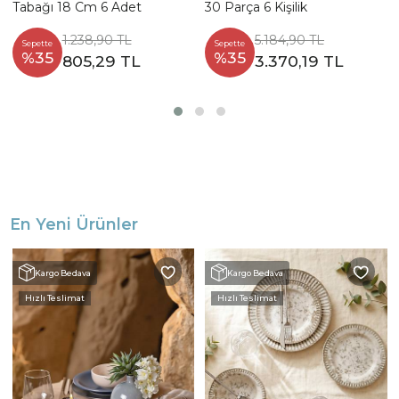
Tabağı 18 Cm 6 Adet
30 Parça 6 Kişilik
1.238,90 TL
5.184,90 TL
Sepette
Sepette
%35
%35
805,29 TL
3.370,19 TL
En Yeni Ürünler
Kargo Bedava
Kargo Bedava
Hızlı Teslimat
Hızlı Teslimat