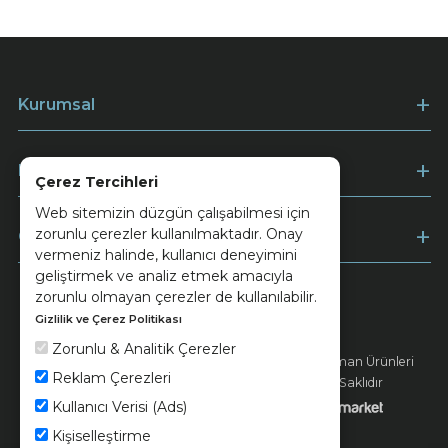
Kurumsal
Müşteri Hizmetleri
Çerez Tercihleri
Web sitemizin düzgün çalışabilmesi için
zorunlu çerezler kullanılmaktadır. Onay
Ödeme
vermeniz halinde, kullanıcı deneyimini
geliştirmek ve analiz etmek amacıyla
zorunlu olmayan çerezler de kullanılabilir.
Gizlilik ve Çerez Politikası
Keramika
Kvkk ve Çerez Politikası
Zorunlu & Analitik Çerezler
© 2026 Ünsa Madencilik Turizm Enerji Seramik Orman Ürünleri
Reklam Çerezleri
Elektrik Üretim San. ve Tic. A.Ş. - Tüm Hakları Saklıdır
Kullanıcı Verisi (Ads)
Kişiselleştirme