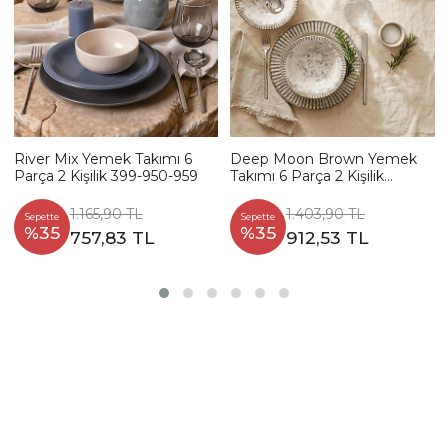
River Mix Yemek Takımı 6
Deep Moon Brown Yemek
Parça 2 Kişilik 399-950-959
Takımı 6 Parça 2 Kişilik
22880-88
1.165,90 TL
1.403,90 TL
Sepette
Sepette
%35
%35
757,83 TL
912,53 TL