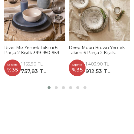
River Mix Yemek Takımı 6
Deep Moon Brown Yemek
Parça 2 Kişilik 399-950-959
Takımı 6 Parça 2 Kişilik
22880-88
1.165,90 TL
1.403,90 TL
Sepette
Sepette
%35
%35
757,83 TL
912,53 TL