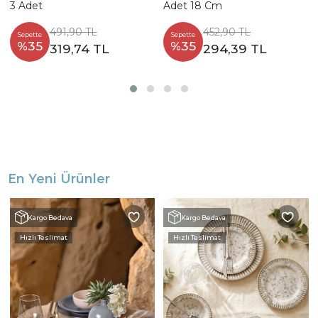
3 Adet
Adet 18 Cm
491,90 TL
452,90 TL
Sepette
Sepette
%35
%35
319,74 TL
294,39 TL
En Yeni Ürünler
Kargo Bedava
Kargo Bedava
Hızlı Teslimat
Hızlı Teslimat