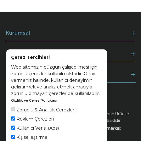
Kurumsal
Müşteri Hizmetleri
Çerez Tercihleri
Web sitemizin düzgün çalışabilmesi için
zorunlu çerezler kullanılmaktadır. Onay
Ödeme
vermeniz halinde, kullanıcı deneyimini
geliştirmek ve analiz etmek amacıyla
zorunlu olmayan çerezler de kullanılabilir.
Gizlilik ve Çerez Politikası
Keramika
Kvkk ve Çerez Politikası
Zorunlu & Analitik Çerezler
© 2026 Ünsa Madencilik Turizm Enerji Seramik Orman Ürünleri
Reklam Çerezleri
Elektrik Üretim San. ve Tic. A.Ş. - Tüm Hakları Saklıdır
Kullanıcı Verisi (Ads)
Kişiselleştirme