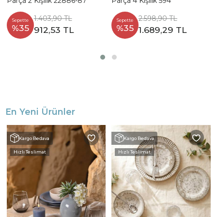
Parça 2 Kişilik 22886-87
Parça 4 Kişilik 594
1.403,90 TL
2.598,90 TL
Sepette
Sepette
%35
%35
912,53 TL
1.689,29 TL
En Yeni Ürünler
Kargo Bedava
Kargo Bedava
Hızlı Teslimat
Hızlı Teslimat