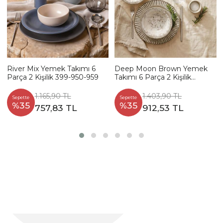
River Mix Yemek Takımı 6
Deep Moon Brown Yemek
Parça 2 Kişilik 399-950-959
Takımı 6 Parça 2 Kişilik
22880-88
1.165,90 TL
1.403,90 TL
Sepette
Sepette
%35
%35
757,83 TL
912,53 TL