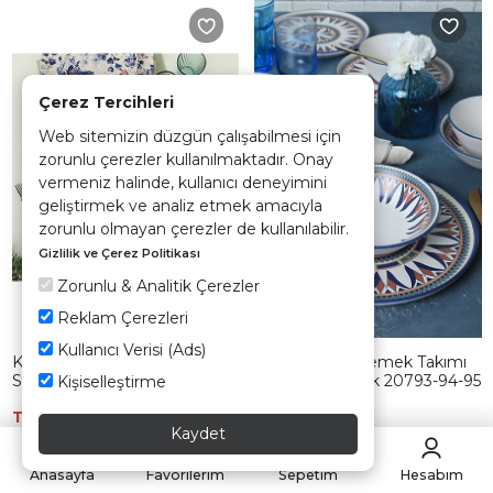
Çerez Tercihleri
Web sitemizin düzgün çalışabilmesi için
zorunlu çerezler kullanılmaktadır. Onay
vermeniz halinde, kullanıcı deneyimini
geliştirmek ve analiz etmek amacıyla
zorunlu olmayan çerezler de kullanılabilir.
Gizlilik ve Çerez Politikası
Zorunlu & Analitik Çerezler
Reklam Çerezleri
Kullanıcı Verisi (Ads)
Keraart Mimoza Red Trior
Keraart Ruby Yemek Takımı
Servis Tabağı 30 Cm 6 Adet
24 Parça 6 Kişilik 20793-94-95
Kişiselleştirme
TÜKENDİ
TÜKENDİ
Kaydet
Anasayfa
Favorilerim
Sepetim
Hesabım