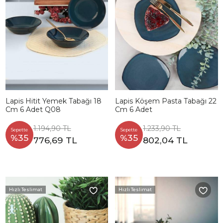
Lapis Hitit Yemek Tabağı 18
Lapis Köşem Pasta Tabağı 22
Cm 6 Adet Q08
Cm 6 Adet
1.194,90 TL
1.233,90 TL
Sepette
Sepette
%35
%35
776,69 TL
802,04 TL
Hızlı Teslimat
Hızlı Teslimat