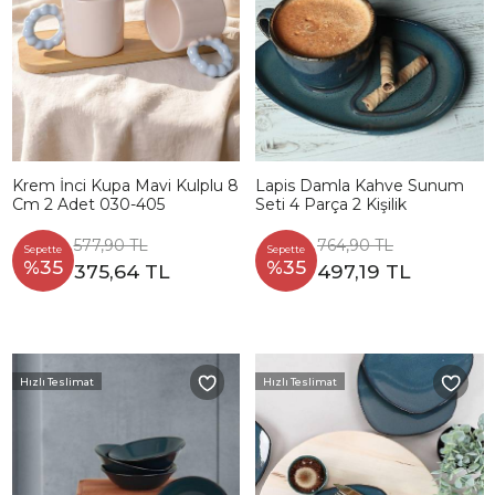
Krem İnci Kupa Mavi Kulplu 8
Lapis Damla Kahve Sunum
Cm 2 Adet 030-405
Seti 4 Parça 2 Kişilik
577,90 TL
764,90 TL
Sepette
Sepette
%35
%35
375,64 TL
497,19 TL
Hızlı Teslimat
Hızlı Teslimat