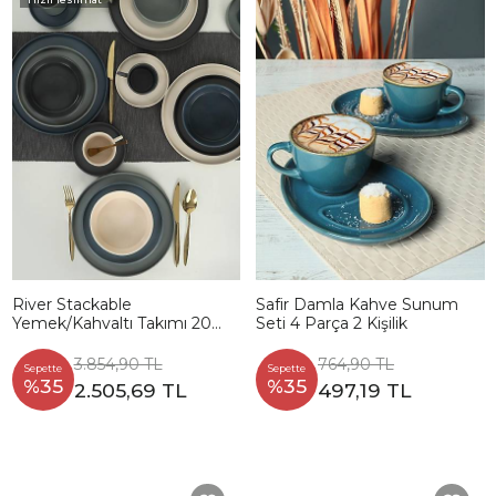
River Stackable
Safir Damla Kahve Sunum
Yemek/Kahvaltı Takımı 20
Seti 4 Parça 2 Kişilik
Parça 4 Kişilik - 817639
3.854,90 TL
764,90 TL
Sepette
Sepette
%35
%35
2.505,69 TL
497,19 TL