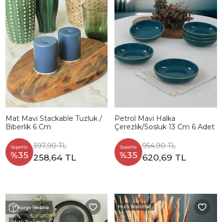
Mat Mavi Stackable Tuzluk /
Petrol Mavi Halka
Biberlik 6 Cm
Çerezlik/Sosluk 13 Cm 6 Adet
397,90 TL
954,90 TL
Sepette
Sepette
%35
%35
258,64 TL
620,69 TL
Hızlı Teslimat
Kargo Bedava
Hızlı Teslimat