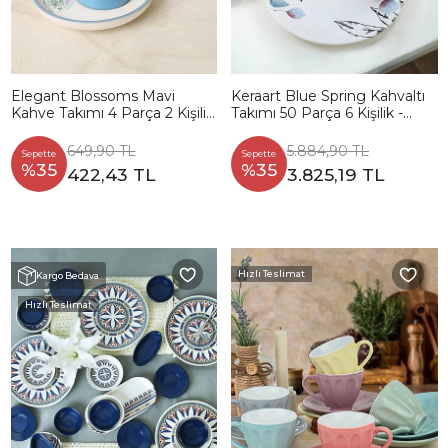
Elegant Blossoms Mavi
Keraart Blue Spring Kahvaltı
Kahve Takımı 4 Parça 2 Kişilik
Takımı 50 Parça 6 Kişilik -
21789
19188
649,90 TL
5.884,90 TL
Sepette
Sepette
%35
%35
422,43 TL
3.825,19 TL
Hızlı Teslimat
Kargo Bedava
Hızlı Teslimat