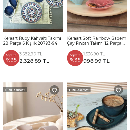
Keraart Ruby Kahvaltı Takımı
Keraart Soft Rainbow Badem
28 Parça 6 Kişilik 20793-94
Çay Fincan Takımı 12 Parça 6
Kişilik
3.582,90 TL
1.536,90 TL
Sepette
Sepette
%35
%35
2.328,89 TL
998,99 TL
Hızlı Teslimat
Hızlı Teslimat