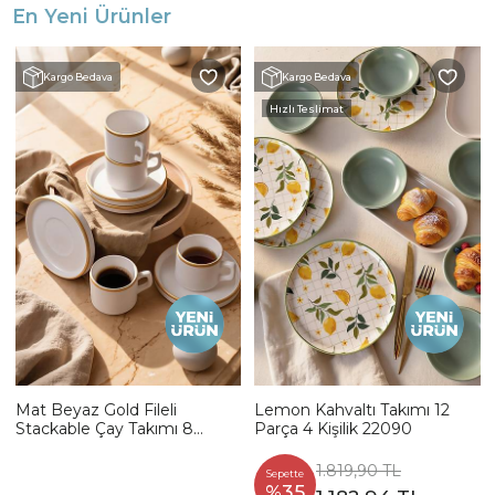
En Yeni Ürünler
Kargo Bedava
Kargo Bedava
Hızlı Teslimat
Mat Beyaz Gold Fileli
Lemon Kahvaltı Takımı 12
Stackable Çay Takımı 8
Parça 4 Kişilik 22090
Parça 4 Kişilik
1.819,90 TL
Sepette
%35