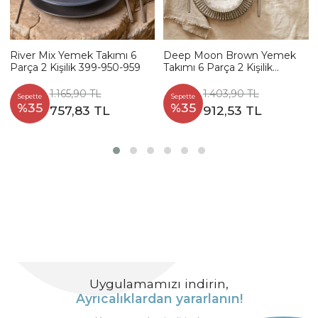
River Mix Yemek Takımı 6
Deep Moon Brown Yemek
Parça 2 Kişilik 399-950-959
Takımı 6 Parça 2 Kişilik
22880-88
1.165,90 TL
1.403,90 TL
Sepette
Sepette
%35
%35
757,83 TL
912,53 TL
Uygulamamızı indirin,
Ayrıcalıklardan yararlanın!