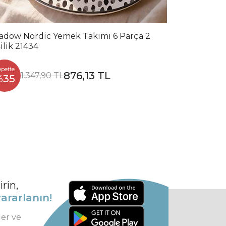
adow Nordic Yemek Takımı 6 Parça 2
ilik 21434
epette
876,13 TL
1.347,90 TL
%35
rin,
ararlanın!
ler ve