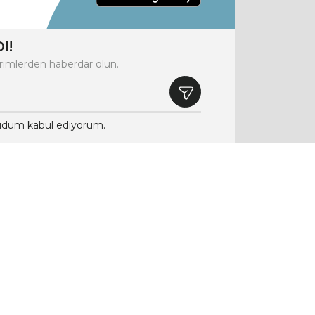
l!
rimlerden haberdar olun.
dum kabul ediyorum.