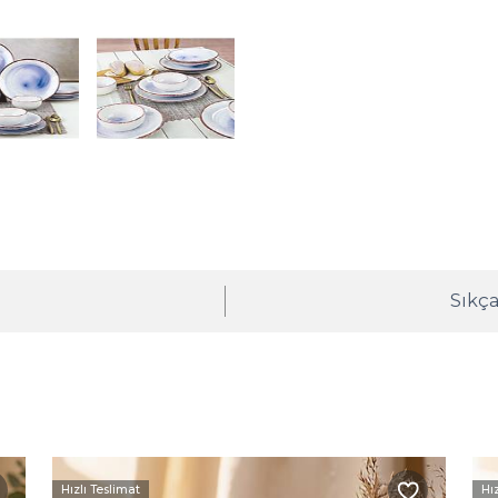
ı
Sıkça
Hızlı Teslimat
Hı