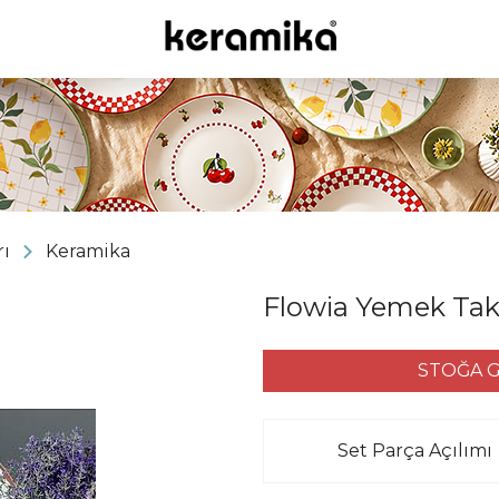
ı
Keramika
Flowia Yemek Takım
STOĞA G
Set Parça Açılımı