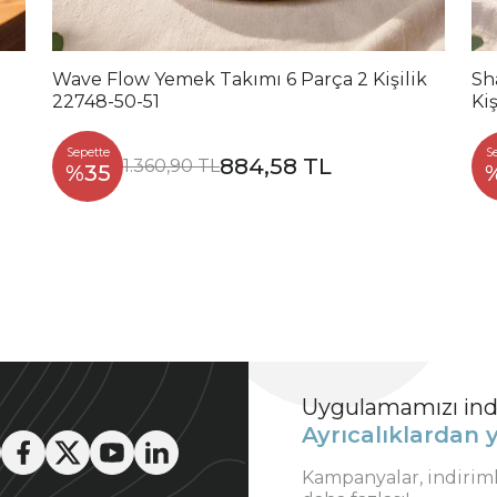
Wave Flow Yemek Takımı 6 Parça 2 Kişilik
Sh
22748-50-51
Kiş
Sepette
S
884,58 TL
1.360,90 TL
%35
Uygulamamızı indi
Ayrıcalıklardan y
Kampanyalar, indirim