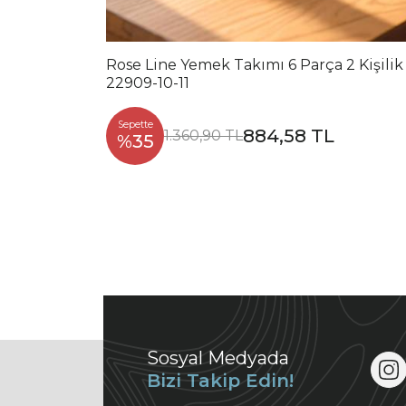
Rose Line Yemek Takımı 6 Parça 2 Kişilik
22909-10-11
Sepette
884,58 TL
1.360,90 TL
%35
Sosyal Medyada
Bizi Takip Edin!