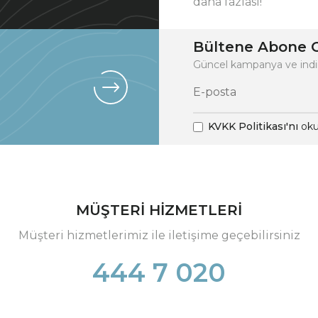
daha fazlası!
Bültene Abone O
Güncel kampanya ve indi
KVKK Politikası'nı
oku
MÜŞTERİ HİZMETLERİ
Müşteri hizmetlerimiz ile iletişime geçebilirsiniz
444 7 020