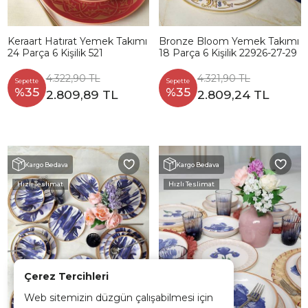
Keraart Hatırat Yemek Takımı
Bronze Bloom Yemek Takımı
24 Parça 6 Kişilik 521
18 Parça 6 Kişilik 22926-27-29
4.322,90 TL
4.321,90 TL
Sepette
Sepette
%35
%35
2.809,89 TL
2.809,24 TL
Kargo Bedava
Kargo Bedava
Hızlı Teslimat
Hızlı Teslimat
Çerez Tercihleri
Web sitemizin düzgün çalışabilmesi için