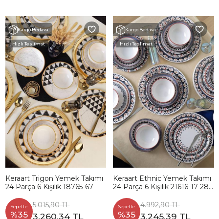
Kargo Bedava
Kargo Bedava
Hızlı Teslimat
Hızlı Teslimat
Keraart Trigon Yemek Takımı
Keraart Ethnic Yemek Takımı
24 Parça 6 Kişilik 18765-67
24 Parça 6 Kişilik 21616-17-28-
24
5.015,90 TL
4.992,90 TL
Sepette
Sepette
%35
%35
3.260,34 TL
3.245,39 TL