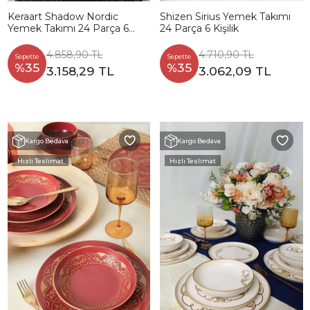
Keraart Shadow Nordic
Shizen Sirius Yemek Takımı
Yemek Takımı 24 Parça 6
24 Parça 6 Kişilik
Kişilik 21434
4.858,90 TL
4.710,90 TL
Sepette
Sepette
%35
%35
3.158,29 TL
3.062,09 TL
Kargo Bedava
Kargo Bedava
Hızlı Teslimat
Hızlı Teslimat