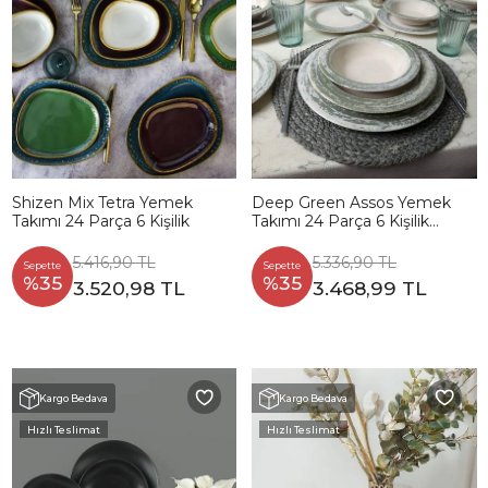
Shizen Mix Tetra Yemek
Deep Green Assos Yemek
Takımı 24 Parça 6 Kişilik
Takımı 24 Parça 6 Kişilik
22644
5.416,90 TL
5.336,90 TL
Sepette
Sepette
%35
%35
3.520,98 TL
3.468,99 TL
Kargo Bedava
Kargo Bedava
Hızlı Teslimat
Hızlı Teslimat