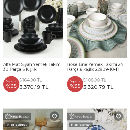
Alfa Mat Siyah Yemek Takımı
Rose Line Yemek Takımı 24
30 Parça 6 Kişilik
Parça 6 Kişilik 22909-10-11
5.184,90 TL
5.108,90 TL
Sepette
Sepette
%35
%35
3.370,19 TL
3.320,79 TL
Kargo Bedava
Kargo Bedava
Hızlı Teslimat
Hızlı Teslimat