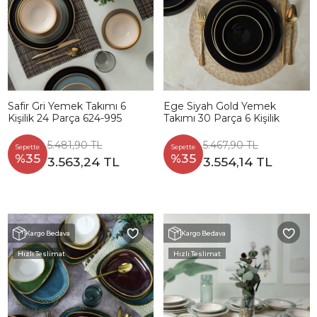
Safir Gri Yemek Takımı 6
Ege Siyah Gold Yemek
Kişilik 24 Parça 624-995
Takımı 30 Parça 6 Kişilik
5.481,90 TL
5.467,90 TL
Sepette
Sepette
%35
%35
3.563,24 TL
3.554,14 TL
Kargo Bedava
Kargo Bedava
Hızlı Teslimat
Hızlı Teslimat