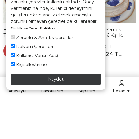
zorunlu çerezler kullanılmaktadır. Onay
vermeniz halinde, kullanıcı deneyimini
geliştirmek ve analiz etmek amacıyla
zorunlu olmayan çerezler de kullanılabilir.
Gizlilik ve Çerez Politikası
Brush & Bloom Yemek
Brush & Bloom Yemek
Takımı 18 Parça 6 Kişilik 22956
Takımı 18 Parça 6 Kişilik
Zorunlu & Analitik Çerezler
22957-58
Reklam Çerezleri
4.321,90 TL
4.321,90 TL
Sepette
Sepette
%35
%35
2.809,24 TL
2.809,24 TL
Kullanıcı Verisi (Ads)
Kişiselleştirme
Kaydet
Kargo Bedava
Kargo Bedava
Anasayfa
Favorilerim
Sepetim
Hesabım
Hızlı Teslimat
Hızlı Teslimat