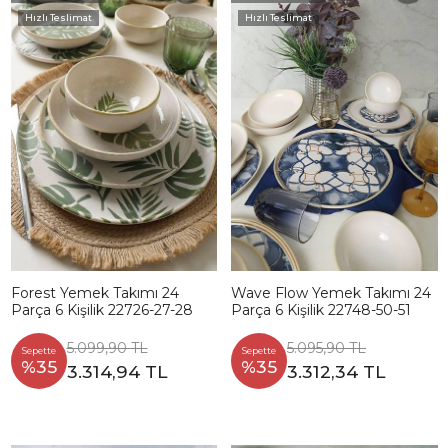
Hızlı Teslimat
Hızlı Teslimat
Forest Yemek Takımı 24
Wave Flow Yemek Takımı 24
Parça 6 Kişilik 22726-27-28
Parça 6 Kişilik 22748-50-51
5.099,90 TL
5.095,90 TL
Sepette
Sepette
%35
%35
3.314,94 TL
3.312,34 TL