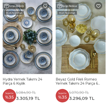
Kargo Bedava
Kargo Bedava
Hızlı Teslimat
Hızlı Teslimat
Hydra Yemek Takımı 24
Beyaz Gold Fileli Romeo
Parça 6 Kişilik
Yemek Takımı 24 Parça 6
Kişilik
5.084,90 TL
5.070,90 TL
Sepette
Sepette
%35
%35
3.305,19 TL
3.296,09 TL