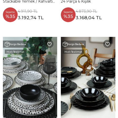
Stackable Yemek / Kahvaltı
24 Parça 6 Kişilik
Takımı 20 Parça 4 Kişilik
4.911,90 TL
4.873,90 TL
Sepette
Sepette
%35
%35
3.192,74 TL
3.168,04 TL
Kargo Bedava
Kargo Bedava
Hızlı Teslimat
Hızlı Teslimat