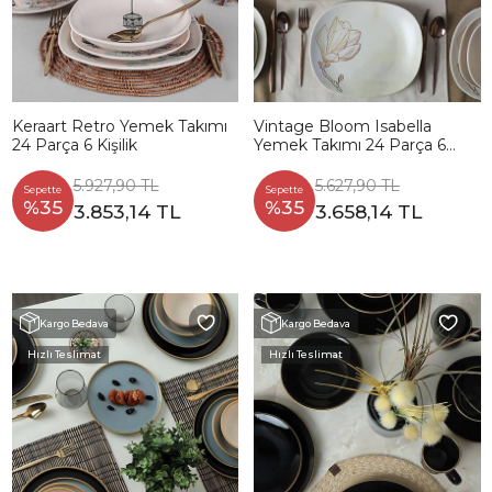
Keraart Retro Yemek Takımı
Vintage Bloom Isabella
24 Parça 6 Kişilik
Yemek Takımı 24 Parça 6
Kişilik 22054-55-56-57
5.927,90 TL
5.627,90 TL
Sepette
Sepette
%35
%35
3.853,14 TL
3.658,14 TL
Kargo Bedava
Kargo Bedava
Hızlı Teslimat
Hızlı Teslimat