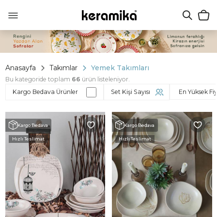
Anasayfa
Takımlar
Yemek Takımları
Bu kategoride toplam
66
ürün listeleniyor.
Kargo Bedava Ürünler
Set Kişi Sayısı
Kargo Bedava
Kargo Bedava
Hızlı Teslimat
Hızlı Teslimat