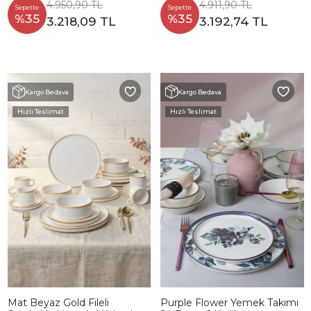
4.950,90 TL
4.911,90 TL
Sepette
Sepette
%35
%35
3.218,09 TL
3.192,74 TL
Kargo Bedava
Kargo Bedava
Hızlı Teslimat
Hızlı Teslimat
Mat Beyaz Gold Fileli
Purple Flower Yemek Takımı