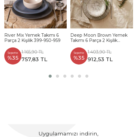
River Mix Yemek Takımı 6
Deep Moon Brown Yemek
Parça 2 Kişilik 399-950-959
Takımı 6 Parça 2 Kişilik
22880-88
1.165,90 TL
1.403,90 TL
Sepette
Sepette
%35
%35
757,83 TL
912,53 TL
Uygulamamızı indirin,