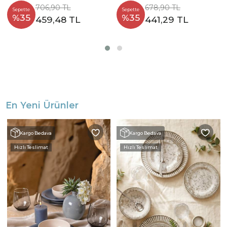
706,90 TL
678,90 TL
Sepette
Sepette
%35
%35
459,48 TL
441,29 TL
En Yeni Ürünler
Kargo Bedava
Kargo Bedava
Hızlı Teslimat
Hızlı Teslimat